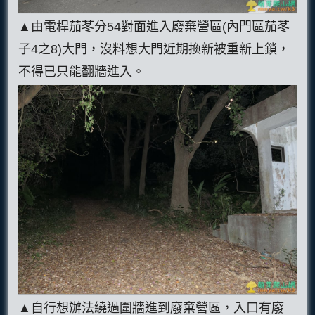
▲由電桿茄苳分54對面進入廢棄營區(內門區茄苳
子4之8)大門，沒料想大門近期換新被重新上鎖，
不得已只能翻牆進入。
▲自行想辦法繞過圍牆進到廢棄營區，入口有廢