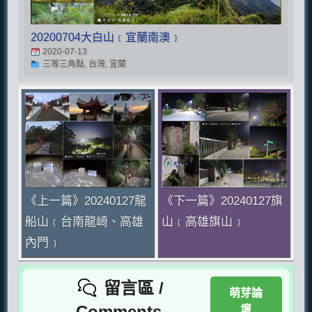
20200704大白山﹝宜蘭南澳﹞
2020-07-13
三等三角點, 台灣, 宜蘭
《上一篇》20240127龍
《下一篇》20240127旗
船山﹝台南龍崎、高雄
山﹝高雄旗山﹞
內門﹞
留言區 /
萌芽論
Comments
壇