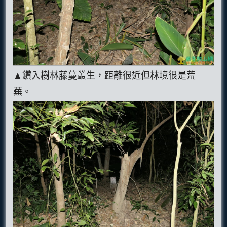
▲鑽入樹林藤蔓叢生，距離很近但林境很是荒
蕪。