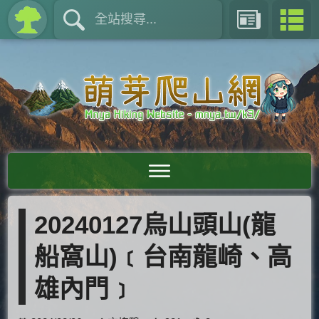
20240127烏山頭山(龍
船窩山)﹝台南龍崎、高
雄內門﹞