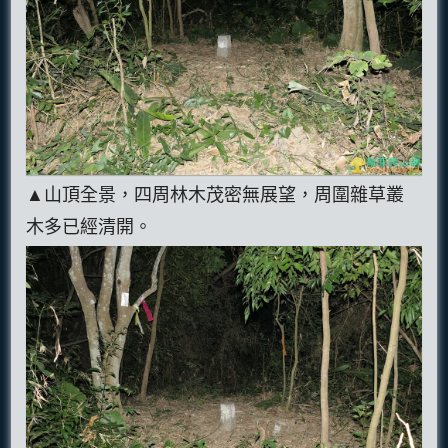
▲山頂全景，四周林木茂密無展望，周圍雜草叢
木多已經清開。