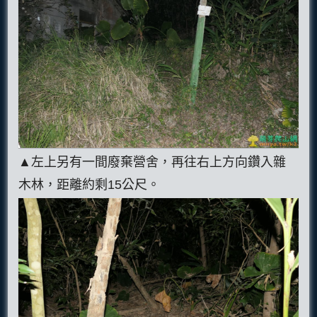
▲左上另有一間廢棄營舍，再往右上方向鑽入雜
木林，距離約剩15公尺。