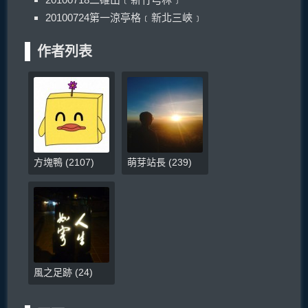
20100724第一涼亭格﹝新北三峽﹞
作者列表
方塊鴨
(
2107
)
萌芽站長
(
239
)
風之足跡
(
24
)