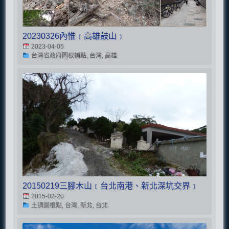
20230326內惟﹝高雄鼓山﹞
2023-04-05
台灣省政府圖根補點, 台灣, 高雄
20150219三腳木山﹝台北南港、新北深坑交界﹞
2015-02-20
土調圖根點, 台灣, 新北, 台北