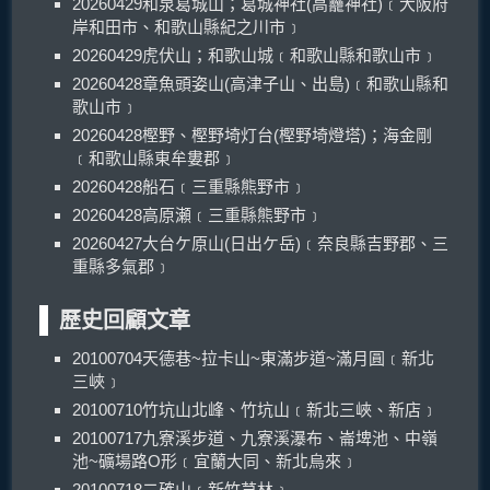
20260429和泉葛城山；葛城神社(高龗神社)﹝大阪府
岸和田市、和歌山縣紀之川市﹞
20260429虎伏山；和歌山城﹝和歌山縣和歌山市﹞
20260428章魚頭姿山(高津子山、出島)﹝和歌山縣和
歌山市﹞
20260428樫野、樫野埼灯台(樫野埼燈塔)；海金剛
﹝和歌山縣東牟婁郡﹞
20260428船石﹝三重縣熊野市﹞
20260428高原瀬﹝三重縣熊野市﹞
20260427大台ケ原山(日出ケ岳)﹝奈良縣吉野郡、三
重縣多氣郡﹞
歷史回顧文章
20100704天德巷~拉卡山~東滿步道~滿月圓﹝新北
三峽﹞
20100710竹坑山北峰、竹坑山﹝新北三峽、新店﹞
20100717九寮溪步道、九寮溪瀑布、崙埤池、中嶺
池~礦場路O形﹝宜蘭大同、新北烏來﹞
20100718二確山﹝新竹芎林﹞