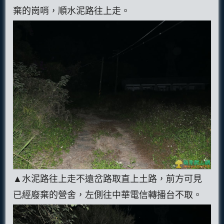
棄的崗哨，順水泥路往上走。
▲水泥路往上走不遠岔路取直上土路，前方可見
已經廢棄的營舍，左側往中華電信轉播台不取。