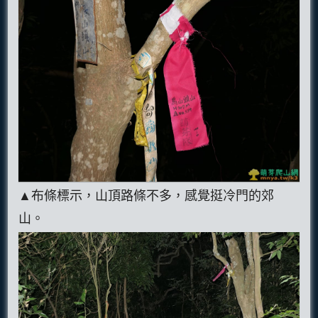
▲布條標示，山頂路條不多，感覺挺冷門的郊
山。