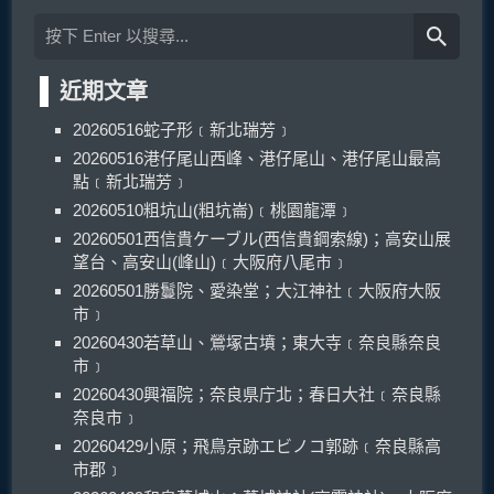
近期文章
20260516蛇子形﹝新北瑞芳﹞
20260516港仔尾山西峰、港仔尾山、港仔尾山最高
點﹝新北瑞芳﹞
20260510粗坑山(粗坑崙)﹝桃園龍潭﹞
20260501西信貴ケーブル(西信貴鋼索線)；高安山展
望台、高安山(峰山)﹝大阪府八尾市﹞
20260501勝鬘院、愛染堂；大江神社﹝大阪府大阪
市﹞
20260430若草山、鶯塚古墳；東大寺﹝奈良縣奈良
市﹞
20260430興福院；奈良県庁北；春日大社﹝奈良縣
奈良市﹞
20260429小原；飛鳥京跡エビノコ郭跡﹝奈良縣高
市郡﹞