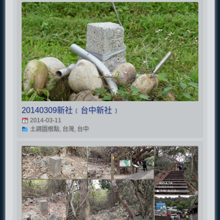
20140309新社﹝台中新社﹞
2014-03-11
土調圖根點, 台灣, 台中