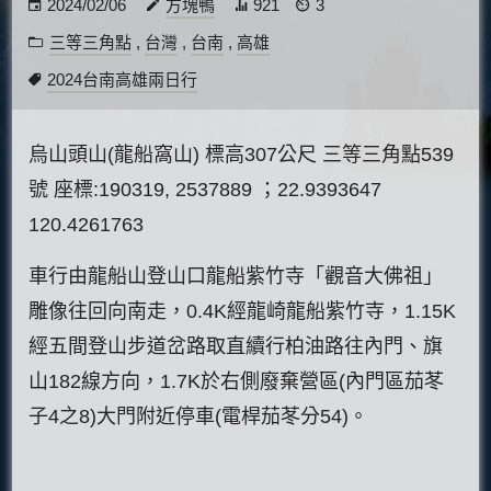
2024/02/06
方塊鴨
921
3
三等三角點
,
台灣
,
台南
,
高雄
2024台南高雄兩日行
烏山頭山(龍船窩山) 標高307公尺 三等三角點539
號 座標:190319, 2537889 ；22.9393647
120.4261763
車行由龍船山登山口龍船紫竹寺「觀音大佛祖」
雕像往回向南走，0.4K經龍崎龍船紫竹寺，1.15K
經五間登山步道岔路取直續行柏油路往內門、旗
山182線方向，1.7K於右側廢棄營區(內門區茄苳
子4之8)大門附近停車(電桿茄苳分54)。