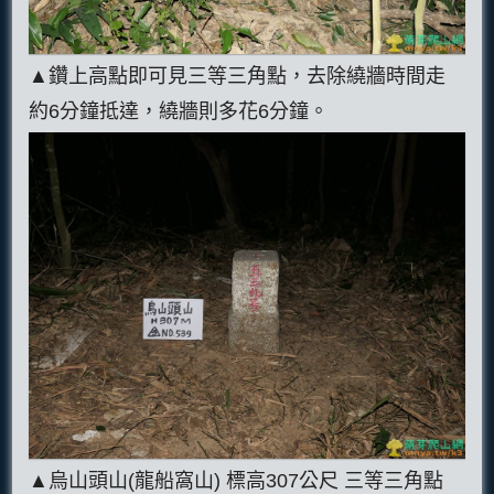
▲鑽上高點即可見三等三角點，去除繞牆時間走
約6分鐘抵達，繞牆則多花6分鐘。
▲烏山頭山(龍船窩山) 標高307公尺 三等三角點