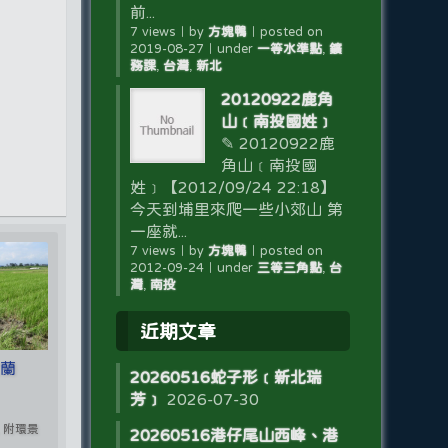
前...
7 views
｜
by
方塊鴨
｜
posted on
2019-08-27
｜
under
一等水準點
,
鑛
務課
,
台灣
,
新北
20120922鹿角
山﹝南投國姓﹞
✎ 20120922鹿
角山﹝南投國
姓﹞【2012/09/24 22:18】
今天到埔里來爬一些小郊山 第
一座就...
7 views
｜
by
方塊鴨
｜
posted on
2012-09-24
｜
under
三等三角點
,
台
灣
,
南投
近期文章
宜蘭
20260516蛇子形﹝新北瑞
芳﹞
2026-07-30
, 附環景
20260516港仔尾山西峰、港