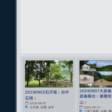
20240907大武
20190903石仔堀﹝台中
武崙砲台﹝基隆安
石岡﹞
山﹞
2019-09-07
土木局, 台灣, 台中
2024-09-11
三等三角點, 台灣, 基