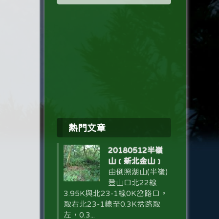
熱門文章
20180512半嶺
山﹝新北金山﹞
由倒照湖山(半嶺)
登山口北22線
3.95K與北23-1線0K岔路口，
取右北23-1線至0.3K岔路取
左，0.3...