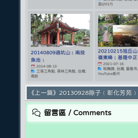
岳(2017)
20210215旭丘
20140809過坑山﹝南投
嶺東峰﹝基隆中正
魚池﹞
2021-07-16
2014-08-13
稅務課, 台灣, 基隆市,
三等三角點, 森林三角點, 台灣,
YouTube影片
南投
《上一篇》20130928隙子﹝彰化芳苑
留言區 / Comments