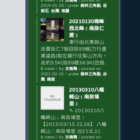
8 views
｜
by
方塊鴨
｜
posted on
2019-01-30
｜
under
森林三角點
,
自
然石
,
台灣
,
桃園
20210130梅峰
西北峰﹝南投仁
愛﹞
車行由北東眼山
走農投仁7號回投89線(力行產
業道路)取左續行往梨山方向，
走約5.5K(投89線38.9K)岔路...
8 views
｜
by
方塊鴨
｜
posted on
2021-02-15
｜
under
森林三角點
,
台
灣
,
南投
20130310八幡
崎山﹝南投埔
里﹞
✎ 20130310八
幡崎山﹝南投埔里﹞
【2013/03/15 22:28】 八幡
崎山：南投埔里 台21北上(...
8 views
｜
by
方塊鴨
｜
posted on