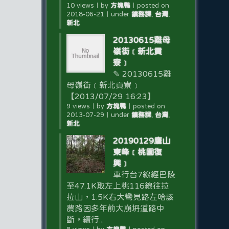
10 views
｜
by
方塊鴨
｜
posted on
2018-06-21
｜
under
鑛務課
,
台灣
,
新北
20130615雞母
嶺街﹝新北貢
寮﹞
✎ 20130615雞
母嶺街﹝新北貢寮﹞
【2013/07/29 16:23】
9 views
｜
by
方塊鴨
｜
posted on
2013-07-29
｜
under
鑛務課
,
台灣
,
新北
20190129鷹山
東峰﹝桃園復
興﹞
車行台7線經巴陵
至47.1K取左上桃116線往拉
拉山，1.5K右大彎見路左哈該
農路因多年前大崩坍道路中
斷，續行...