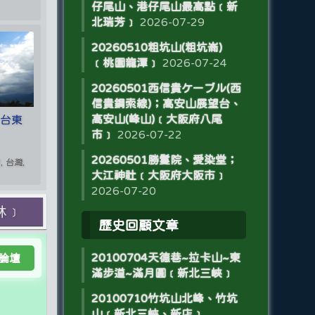
仔尾山、港仔尾山最高點﹝新
北瑞芳﹞
2026-07-29
20260510粗坑山(粗坑崙)
﹝桃園龍潭﹞
2026-07-24
20260501西信貴ケーブル(西
信貴鋼索線)；高安山展望台、
高安山(峰山)﹝大阪府八尾
﹝台東
市﹞
2026-07-22
20260501勝鬘院、愛染堂；
 台灣,
大江神社﹝大阪府大阪市﹞
2026-07-20
林﹞
歷史回顧文章
20100704天德巷~拉卡山~東
論壇
滿步道~滿月圓﹝新北三峽﹞
20100710竹坑山北峰、竹坑
山﹝新北三峽、新店﹞