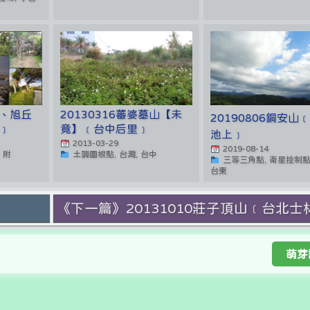
山、旭丘
20130316蕃婆墓山【未
20190806銅安山
﹞
竟】﹝台中后里﹞
池上﹞
2013-03-29
2019-08-14
 附
土調圖根點, 台灣, 台中
三等三角點, 衛星控制點,
台東
﹞
《下一篇》20131010莊子頂山﹝台北士
萌芽