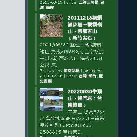
2013-03-15
｜
under
二等三角點
,
台
灣
,
南投
20111218觀霸
嶺步道～觀霸嶺
山、西那吉山
﹝新竹尖石﹞
2021/06/29 整理上傳 觀霸
嶺山 海拔2069公尺 山字水泥
柱(未找) 西納吉山 海拔2178
公尺 無...
7 views
｜
by
萌芽站長
｜
posted on
2011-12-18
｜
under
台灣
,
新竹
,
歷
史回顧
20220630牛頭
山、樓門岩﹝台
東綠島﹞
牛頭山 標高82公
尺 無字水泥基石V227(三等衛
星控制點) GPS:301255,
2508815 車行東9...