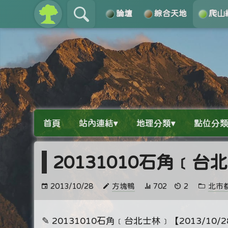
論壇
綜合天地
爬山
關於
導覽
首頁
站內連結▾
地理分類▾
點位分類
20131010石角﹝台
2013/10/28
方塊鴨
702
2
北市
✎ 20131010石角﹝台北士林﹞【2013/10/