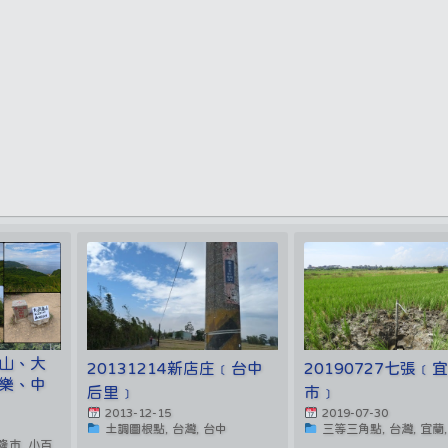
崙山、大
20131214新店庄﹝台中
20190727七張﹝
樂、中
后里﹞
市﹞
2013-12-15
2019-07-30
土調圖根點, 台灣, 台中
三等三角點, 台灣, 宜蘭
隆市, 小百