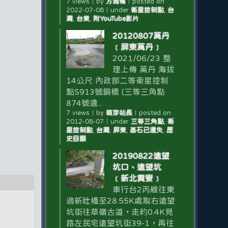
7 views
｜
by
方塊鴨
｜
posted on
2022-07-08
｜
under
衛星控制點
,
台
灣
,
台東
,
附YouTube影片
20120807萬丹
﹝屏東萬丹﹞
2021/06/23 整
理上傳 萬丹 海拔
14公尺 內政部二等衛星控制
點S913號銅標 (三等三角點
874號遺...
7 views
｜
by
萌芽站長
｜
posted on
2012-08-07
｜
under
三等三角點
,
衛
星控制點
,
台灣
,
屏東
,
基石已遺失
,
歷
史回顧
20190822遠望
坑口、遠望坑
﹝新北貢寮﹞
車行台2丙線往東
過新社橋至28.55K處取右遠望
坑街往草嶺古道，走約0.4K見
路左民宅遠望坑街39-1，再往