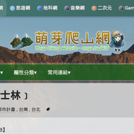
網
悠遊網
地科網
音樂網
二次元
Ga
▾
屬性分類▾
常用連結▾
北士林﹞
都市計畫
,
台灣
,
台北
28】