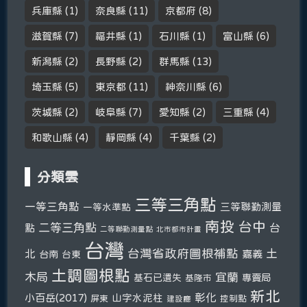
兵庫縣
(1)
奈良縣
(11)
京都府
(8)
滋賀縣
(7)
福井縣
(1)
石川縣
(1)
富山縣
(6)
新潟縣
(2)
長野縣
(2)
群馬縣
(13)
埼玉縣
(5)
東京都
(11)
神奈川縣
(6)
茨城縣
(2)
岐阜縣
(7)
愛知縣
(2)
三重縣
(4)
和歌山縣
(4)
靜岡縣
(4)
千葉縣
(2)
分類雲
三等三角點
一等三角點
三等聯勤測量
一等水準點
南投
台中
二等三角點
台
點
二等聯勤測量點
北市都市計畫
台灣
台灣省政府圖根補點
土
北
嘉義
台南
台東
土調圖根點
木局
宜蘭
基石已遺失
專賣局
基隆市
新北
彰化
小百岳(2017)
山字水泥柱
屏東
控制點
建設廳