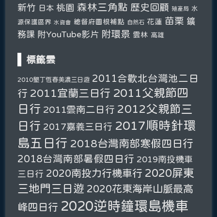
森林三角點
新竹
歷史回顧
桃園
日本
水
殖產局
苗栗
鑛
總督府圖根補點
花蓮
源保護區界
自然石
水資會
附環景
務課
附YouTube影片
雲林
高雄
標籤雲
2011合歡北台灣池二日
2010墾丁恆春美濃三日遊
2011父親節四
2011宜蘭三日行
行
日行
2012父親節三
2011雲南二日行
2017順時針環
日行
2017嘉義三日行
島五日行
2018台灣南部寒假四日行
2018台灣南部暑假四日行
2019南投機車
2020屏東
2020南投力行機車行
三日行
三地門三日遊
2020花東海岸山脈最高
2020逆時鐘環島機車
峰四日行