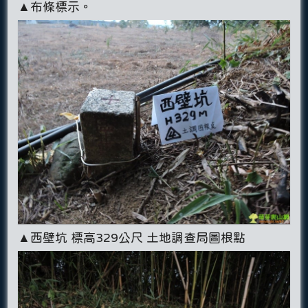
▲布條標示。
▲西壁坑 標高329公尺 土地調查局圖根點