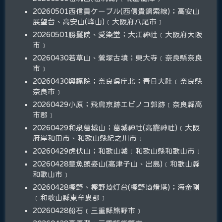
20260501西信貴ケーブル(西信貴鋼索線)；高安山
展望台、高安山(峰山)﹝大阪府八尾市﹞
20260501勝鬘院、愛染堂；大江神社﹝大阪府大阪
市﹞
20260430若草山、鶯塚古墳；東大寺﹝奈良縣奈良
市﹞
20260430興福院；奈良県庁北；春日大社﹝奈良縣
奈良市﹞
20260429小原；飛鳥京跡エビノコ郭跡﹝奈良縣高
市郡﹞
20260429和泉葛城山；葛城神社(高龗神社)﹝大阪
府岸和田市、和歌山縣紀之川市﹞
20260429虎伏山；和歌山城﹝和歌山縣和歌山市﹞
20260428章魚頭姿山(高津子山、出島)﹝和歌山縣
和歌山市﹞
20260428樫野、樫野埼灯台(樫野埼燈塔)；海金剛
﹝和歌山縣東牟婁郡﹞
20260428船石﹝三重縣熊野市﹞