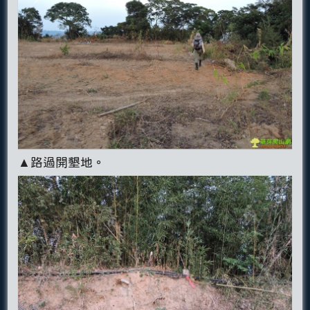
▲路過開墾地。