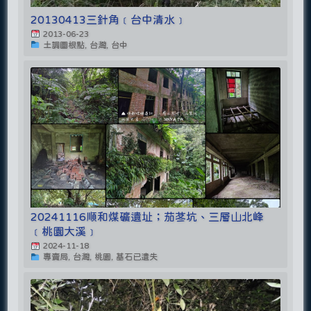
20130413三針角﹝台中清水﹞
2013-06-23
土調圖根點, 台灣, 台中
20241116順和煤礦遺址；茄苳坑、三層山北峰
﹝桃園大溪﹞
2024-11-18
專賣局, 台灣, 桃園, 基石已遺失