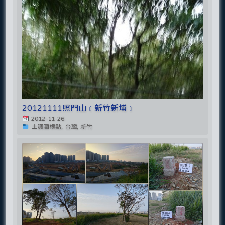
20121111照門山﹝新竹新埔﹞
2012-11-26
土調圖根點, 台灣, 新竹