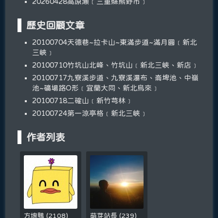
20260428高原瀬﹝三重縣熊野市﹞
歷史回顧文章
20100704天德巷~拉卡山~東滿步道~滿月圓﹝新北
三峽﹞
20100710竹坑山北峰、竹坑山﹝新北三峽、新店﹞
20100717九寮溪步道、九寮溪瀑布、崙埤池、中嶺
池~礦場路O形﹝宜蘭大同、新北烏來﹞
20100718二確山﹝新竹芎林﹞
20100724第一涼亭格﹝新北三峽﹞
作者列表
方塊鴨
(
2108
)
萌芽站長
(
239
)