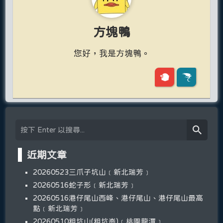
方塊鴨
您好，我是方塊鴨。
近期文章
20260523三爪子坑山﹝新北瑞芳﹞
20260516蛇子形﹝新北瑞芳﹞
20260516港仔尾山西峰、港仔尾山、港仔尾山最高
點﹝新北瑞芳﹞
20260510粗坑山(粗坑崙)﹝桃園龍潭﹞