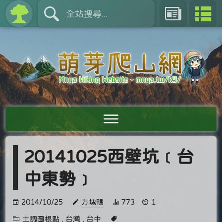
20141025西壁坑﹝台
中東勢﹞
2014/10/25
方塊鴨
773
1
土調圖根點
,
台灣
,
台中