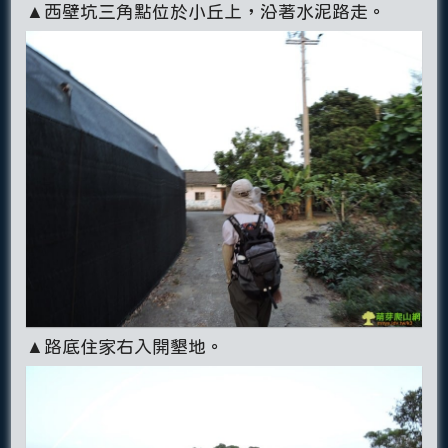
▲西壁坑三角點位於小丘上，沿著水泥路走。
▲路底住家右入開墾地。