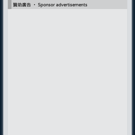
贊助廣告 ‧ Sponsor advertisements