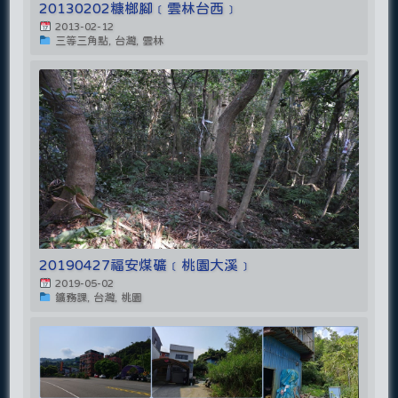
20130202糠榔腳﹝雲林台西﹞
2013-02-12
三等三角點, 台灣, 雲林
20190427福安煤礦﹝桃園大溪﹞
2019-05-02
鑛務課, 台灣, 桃園