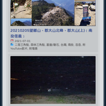
20210205望鄉山、郡大山北峰、郡大山(上)﹝南
投信義﹞
2021-07-01
二等三角點, 森林三角點, 基盤/磐石, 台灣, 南投, 百岳, 附
YouTube影片, 附環景