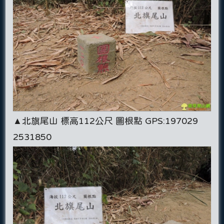
▲北旗尾山 標高112公尺 圖根點 GPS:197029
2531850