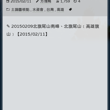
2015/02/11
方塊鴨
1,759
4
土調圖根點
,
水資會
,
台灣
,
高雄
✎ 20150209北旗尾山南峰、北旗尾山﹝高雄旗
山﹞【2015/02/11】