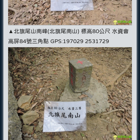
▲北旗尾山南峰(北旗尾南山) 標高80公尺 水資會
高屏84號三角點 GPS:197029 2531729