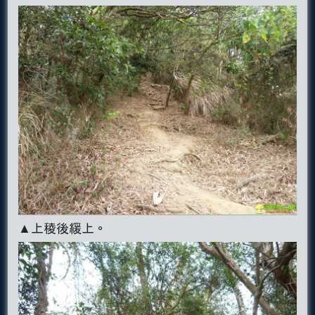
▲上稜後緩上。