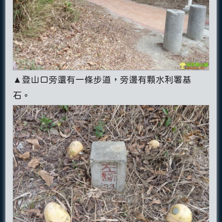
▲登山口旁還有一條步道，旁邊有顆水利署基
石。