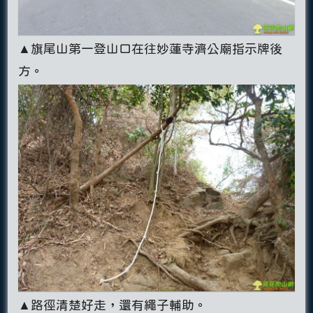
▲旗尾山第一登山口在往妙蓮寺濟公廟指示牌後
方。
▲路徑清楚好走，還有繩子輔助。