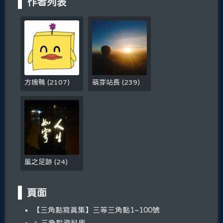
作者列表
方塊鴨
(
2107
)
萌芽站長
(
239
)
風之足跡
(
24
)
頁面
【三角點寫真集】三等三角點1~100號
◬ 三角點資料庫