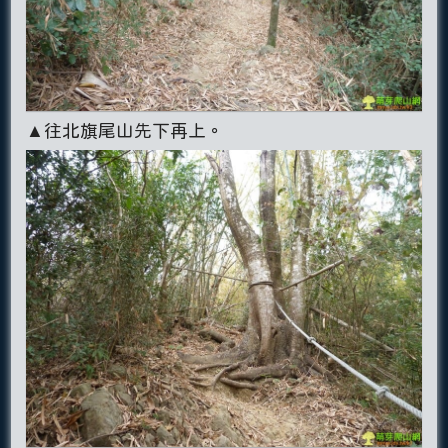
▲往北旗尾山先下再上。