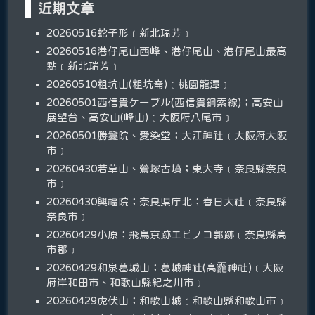
近期文章
20260516蛇子形﹝新北瑞芳﹞
20260516港仔尾山西峰、港仔尾山、港仔尾山最高
點﹝新北瑞芳﹞
20260510粗坑山(粗坑崙)﹝桃園龍潭﹞
20260501西信貴ケーブル(西信貴鋼索線)；高安山
展望台、高安山(峰山)﹝大阪府八尾市﹞
20260501勝鬘院、愛染堂；大江神社﹝大阪府大阪
市﹞
20260430若草山、鶯塚古墳；東大寺﹝奈良縣奈良
市﹞
20260430興福院；奈良県庁北；春日大社﹝奈良縣
奈良市﹞
20260429小原；飛鳥京跡エビノコ郭跡﹝奈良縣高
市郡﹞
20260429和泉葛城山；葛城神社(高龗神社)﹝大阪
府岸和田市、和歌山縣紀之川市﹞
20260429虎伏山；和歌山城﹝和歌山縣和歌山市﹞