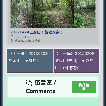
20220424三層山﹝基隆安樂﹞
2022-04-26
建設廳, 台灣, 基隆市
《上一篇》20150209
《下一篇》20150209
旗尾山﹝高雄旗山﹞
擔橫山(鼓山)﹝高雄旗
山、內門交界﹞
留言區 /
萌芽論
壇
Comments