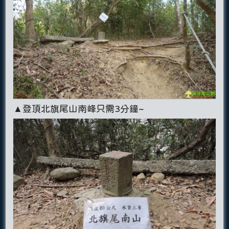
▲登頂北旗尾山南峰只需3分鐘~