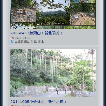
20260411赫頭山﹝新北瑞芳﹞
2026-04-15
土調圖根點, 台灣, 新北
20141005小分林山﹝新竹北埔﹞