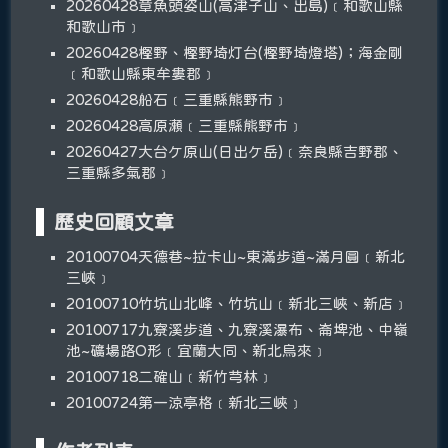
20260428章魚頭姿山(高津子山、出島)﹝和歌山縣
和歌山市﹞
20260428樫野、樫野埼灯台(樫野埼燈塔)；海金剛
﹝和歌山縣東牟婁郡﹞
20260428船石﹝三重縣熊野市﹞
20260428高原瀬﹝三重縣熊野市﹞
20260427大台ケ原山(日出ケ岳)﹝奈良縣吉野郡、
三重縣多氣郡﹞
歷史回顧文章
20100704天德巷~拉卡山~東滿步道~滿月圓﹝新北
三峽﹞
20100710竹坑山北峰、竹坑山﹝新北三峽、新店﹞
20100717九寮溪步道、九寮溪瀑布、崙埤池、中嶺
池~礦場路O形﹝宜蘭大同、新北烏來﹞
20100718二確山﹝新竹芎林﹞
20100724第一涼亭格﹝新北三峽﹞