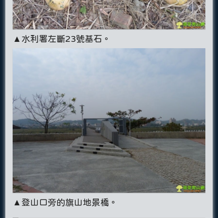
▲水利署左斷23號基石。
▲登山口旁的旗山地景橋。