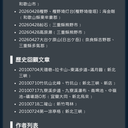
和歌山市﹞
20260428樫野、樫野埼灯台(樫野埼燈塔)；海金剛
﹝和歌山縣東牟婁郡﹞
20260428船石﹝三重縣熊野市﹞
20260428高原瀬﹝三重縣熊野市﹞
20260427大台ケ原山(日出ケ岳)﹝奈良縣吉野郡、
三重縣多氣郡﹞
歷史回顧文章
20100704天德巷~拉卡山~東滿步道~滿月圓﹝新北
三峽﹞
20100710竹坑山北峰、竹坑山﹝新北三峽、新店﹞
20100717九寮溪步道、九寮溪瀑布、崙埤池、中嶺
池~礦場路O形﹝宜蘭大同、新北烏來﹞
20100718二確山﹝新竹芎林﹞
20100724第一涼亭格﹝新北三峽﹞
作者列表