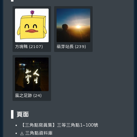
方塊鴨
(
2107
)
萌芽站長
(
239
)
風之足跡
(
24
)
頁面
【三角點寫真集】三等三角點1~100號
◬ 三角點資料庫