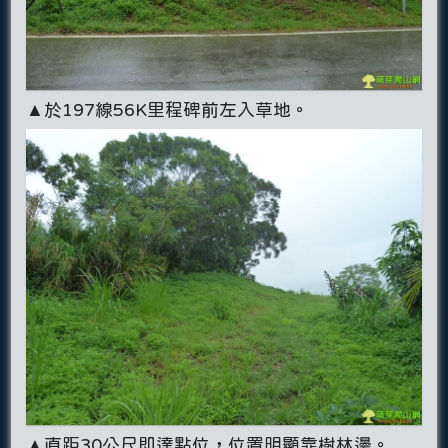
▲於197線56K里程碑前左入草地。
▲直距30公尺即達點位，位置明顯靠樹林邊。