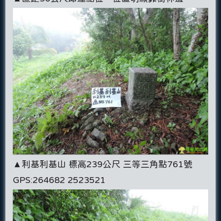
▲利基利基山 標高239公尺 三等三角點761號
GPS:264682 2523521