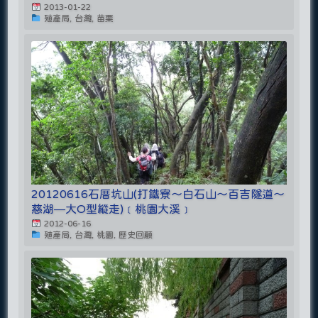
2013-01-22
殖產局, 台灣, 苗栗
20120616石厝坑山(打鐵寮～白石山～百吉隧道～
慈湖—大O型縱走)﹝桃園大溪﹞
2012-06-16
殖產局, 台灣, 桃園, 歷史回顧