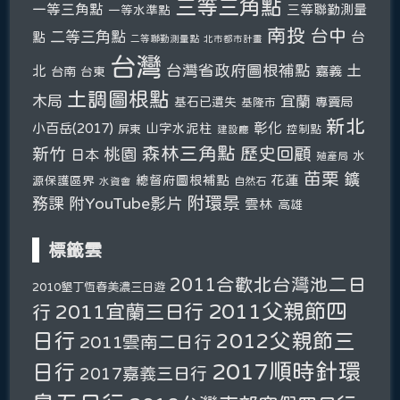
三等三角點
一等三角點
三等聯勤測量
一等水準點
南投
台中
二等三角點
台
點
二等聯勤測量點
北市都市計畫
台灣
台灣省政府圖根補點
土
北
嘉義
台南
台東
土調圖根點
木局
宜蘭
基石已遺失
專賣局
基隆市
新北
彰化
小百岳(2017)
山字水泥柱
屏東
控制點
建設廳
森林三角點
新竹
歷史回顧
桃園
日本
水
殖產局
苗栗
鑛
總督府圖根補點
花蓮
源保護區界
自然石
水資會
附環景
務課
附YouTube影片
雲林
高雄
標籤雲
2011合歡北台灣池二日
2010墾丁恆春美濃三日遊
2011父親節四
2011宜蘭三日行
行
日行
2012父親節三
2011雲南二日行
2017順時針環
日行
2017嘉義三日行