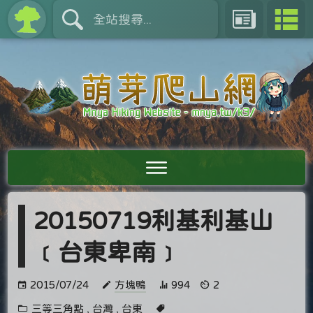
20150719利基利基山
﹝台東卑南﹞
2015/07/24
方塊鴨
994
2
三等三角點
,
台灣
,
台東