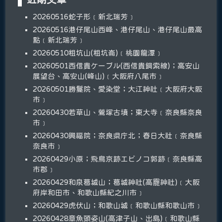
20260516蛇子形﹝新北瑞芳﹞
20260516港仔尾山西峰、港仔尾山、港仔尾山最高
點﹝新北瑞芳﹞
20260510粗坑山(粗坑崙)﹝桃園龍潭﹞
20260501西信貴ケーブル(西信貴鋼索線)；高安山
展望台、高安山(峰山)﹝大阪府八尾市﹞
20260501勝鬘院、愛染堂；大江神社﹝大阪府大阪
市﹞
20260430若草山、鶯塚古墳；東大寺﹝奈良縣奈良
市﹞
20260430興福院；奈良県庁北；春日大社﹝奈良縣
奈良市﹞
20260429小原；飛鳥京跡エビノコ郭跡﹝奈良縣高
市郡﹞
20260429和泉葛城山；葛城神社(高龗神社)﹝大阪
府岸和田市、和歌山縣紀之川市﹞
20260429虎伏山；和歌山城﹝和歌山縣和歌山市﹞
20260428章魚頭姿山(高津子山、出島)﹝和歌山縣