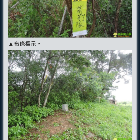
▲布條標示。