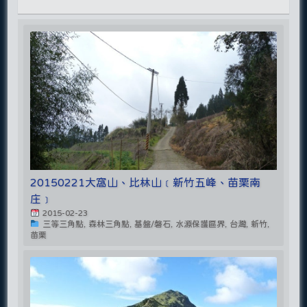
20150221大窩山、比林山﹝新竹五峰、苗栗南
庄﹞
2015-02-23
三等三角點, 森林三角點, 基盤/磐石, 水源保護區界, 台灣, 新竹,
苗栗