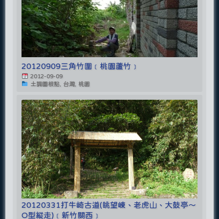
20120909三角竹圍﹝桃園蘆竹﹞
2012-09-09
土調圖根點, 台灣, 桃園
20120331打牛崎古道(眺望崠、老虎山、大鼓亭～
O型縱走)﹝新竹關西﹞