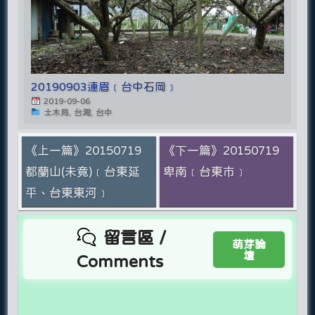
20190903連眉﹝台中石岡﹞
2019-09-06
土木局, 台灣, 台中
《上一篇》20150719
《下一篇》20150719
都蘭山(未竟)﹝台東延
卑南﹝台東市﹞
平、台東東河﹞
留言區 /
萌芽論
壇
Comments