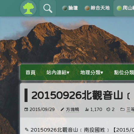
論壇
綜合天地
爬山
關於
導覽
首頁
站內連結▾
地理分類▾
點位分類
20150926北觀音
2015/09/29
方塊鴨
1,170
2
三
✎ 20150926北觀音山﹝南投國姓﹞【2015/0