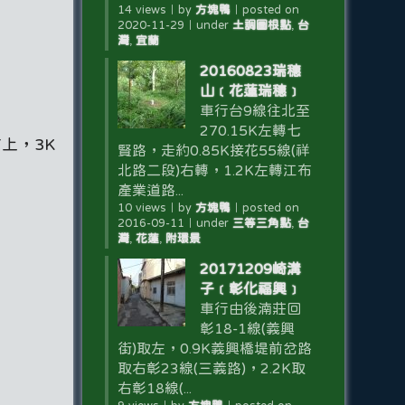
14 views
｜
by
方塊鴨
｜
posted on
2020-11-29
｜
under
土調圖根點
,
台
灣
,
宜蘭
20160823瑞穗
山﹝花蓮瑞穗﹞
車行台9線往北至
270.15K左轉七
右上，3K
賢路，走約0.85K接花55線(祥
北路二段)右轉，1.2K左轉江布
產業道路...
10 views
｜
by
方塊鴨
｜
posted on
2016-09-11
｜
under
三等三角點
,
台
灣
,
花蓮
,
附環景
20171209崎溝
子﹝彰化福興﹞
車行由後湳莊回
彰18-1線(義興
街)取左，0.9K義興橋堤前岔路
取右彰23線(三義路)，2.2K取
右彰18線(...