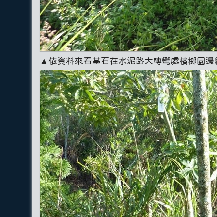
▲依資料來看基石在水泥路大轉彎處檳榔園邊