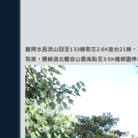
離開水長流山回至133線取左2.6K接台21線，取
取直，腰繞過北觀音山最高點至3.5K檳榔園停