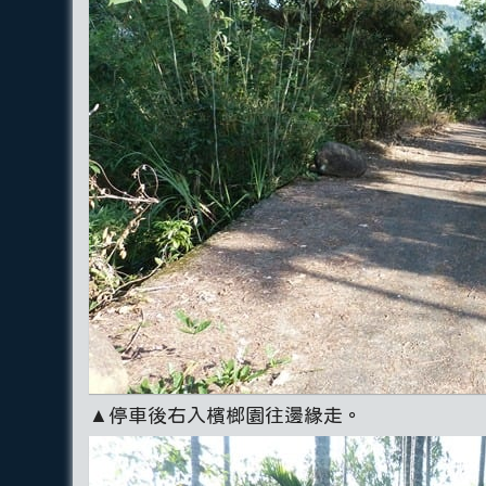
▲停車後右入檳榔園往邊緣走。