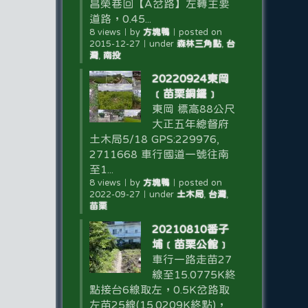
昌榮巷回【A岔路】左轉主要
道路，0.45...
8 views
｜
by
方塊鴨
｜
posted on
2015-12-27
｜
under
森林三角點
,
台
灣
,
南投
20220924東岡
﹝苗栗銅鑼﹞
東岡 標高88公尺
大正五年總督府
土木局5/18 GPS:229976,
2711668 車行國道一號往南
至1...
8 views
｜
by
方塊鴨
｜
posted on
2022-09-27
｜
under
土木局
,
台灣
,
苗栗
20210810番子
埔﹝苗栗公館﹞
車行一路走苗27
線至15.0775K終
點接台6線取左，0.5K岔路取
左苗25線(15.0209K終點)，