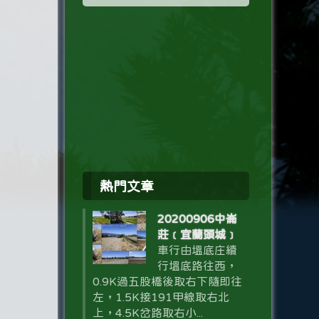
熱門文章
20200906中崙
莊﹝宜蘭頭城﹞
車行由塭底庄續
行塭底路往西，
0.9K過五股橋後取右下隨即往
左，1.5K接191甲線取右北
上，4.5K岔路取右小...