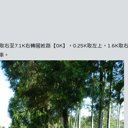
右至7.1K右轉國姓路【0K】，0.25K取左上，1.6K取
車。