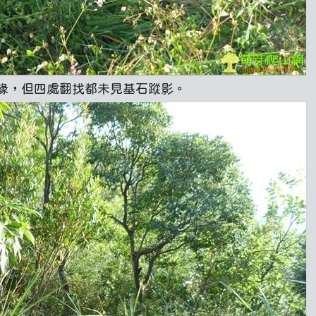
緣，但四處翻找都未見基石蹤影。