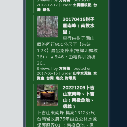
9 views
｜
by
方塊鴨
｜
posted on
2017-12-17
｜
under
土調圖根點
,
台
灣
,
彰化
20170415柑子
園南峰﹝南投水
里﹞
車行由柑子園山
原路回行900公尺至【來時
1.2K】處岔路停車(電桿圳頭枝
36)。 ▲5:46，由電桿圳頭枝
36...
8 views
｜
by
方塊鴨
｜
posted on
2017-05-15
｜
under
山字水泥柱
,
水
資會
,
台灣
,
南投
,
附環景
20221203卜吉
山東南峰、卜吉
山﹝南投魚池、
信義﹞
卜吉山東南峰 標高1312公尺
台灣省政府75年設立公林水源
保護區界01 ﹝南投魚池、信