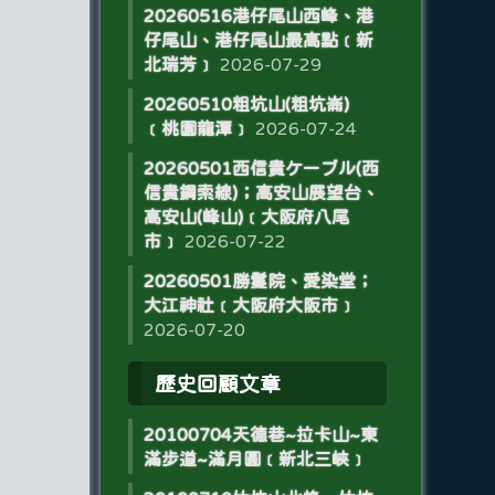
20260516港仔尾山西峰、港
仔尾山、港仔尾山最高點﹝新
北瑞芳﹞
2026-07-29
20260510粗坑山(粗坑崙)
﹝桃園龍潭﹞
2026-07-24
20260501西信貴ケーブル(西
信貴鋼索線)；高安山展望台、
高安山(峰山)﹝大阪府八尾
市﹞
2026-07-22
20260501勝鬘院、愛染堂；
大江神社﹝大阪府大阪市﹞
2026-07-20
歷史回顧文章
20100704天德巷~拉卡山~東
滿步道~滿月圓﹝新北三峽﹞