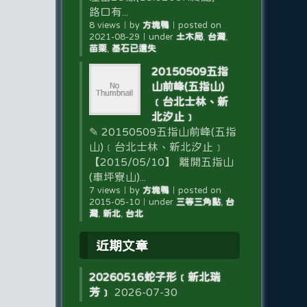
路口有...
8 views
｜
by
方塊鴨
｜
posted on
2021-08-29
｜
under
土木局
,
台灣
,
苗栗
,
基石已遺失
20150509五指
山前峰(五指山)
﹝台北士林、新
北汐止﹞
✎ 20150509五指山前峰(五指
山)﹝台北士林、新北汐止﹞
【2015/05/10】 離開五指山
(車坪寮山)...
7 views
｜
by
方塊鴨
｜
posted on
2015-05-10
｜
under
三等三角點
,
台
灣
,
新北
,
台北
近期文章
20260516蛇子形﹝新北瑞
芳﹞
2026-07-30