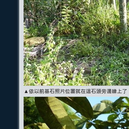
▲依以前基石照片位置就在這石頭旁邊緣上了