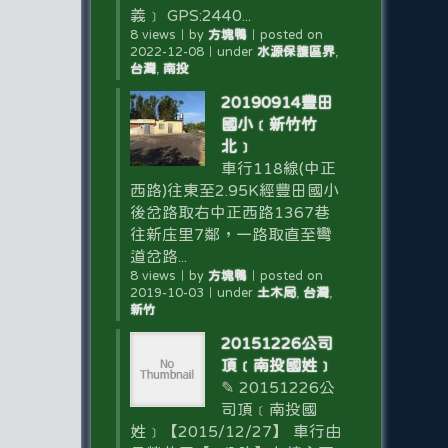
義﹞ GPS:2440...
8 views
｜
by
方塊鴨
｜
posted on
2022-12-08
｜
under
水源保護區界
,
台灣
,
南投
20190914豐田
國小﹝新竹竹
北﹞
車行118線(中正
西路)往東至2.95K經豐田國小
後岔路取右中正西路1367巷
往新庒里7鄰，一路取直至彎
道岔路...
8 views
｜
by
方塊鴨
｜
posted on
2019-10-03
｜
under
土木局
,
台灣
,
新竹
20151226公司
頂﹝南投國姓﹞
✎ 20151226公
司頂﹝南投國
姓﹞【2015/12/27】 車行由