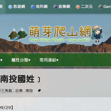
網
悠遊網
地科網
音樂網
二次元
Ga
▾
屬性分類▾
常用連結▾
山﹝南投國姓﹞
等三角點
,
台灣
,
南投
9/29】