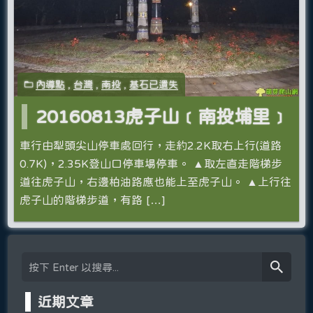
內導點
,
台灣
,
南投
,
基石已遺失
20160813虎子山﹝南投埔里﹞
車行由犁頭尖山停車處回行，走約2.2K取右上行(道路
0.7K)，2.35K登山口停車場停車。 ▲取左直走階梯步
道往虎子山，右邊柏油路應也能上至虎子山。 ▲上行往
虎子山的階梯步道，有路 […]
近期文章