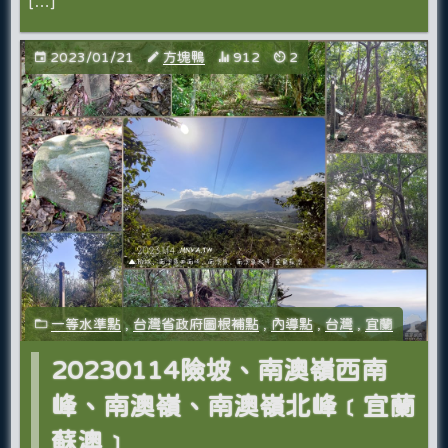
[…]
2023/01/21
方塊鴨
912
2
一等水準點
,
台灣省政府圖根補點
,
內導點
,
台灣
,
宜蘭
20230114險坡、南澳嶺西南
峰、南澳嶺、南澳嶺北峰﹝宜蘭
蘇澳﹞