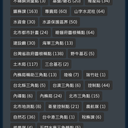
不鏽鋼測量點
(3)
基盤/磐石
(20)
殖產局
(34)
鑛務課
(163)
專賣局
(60)
山字水泥柱
(64)
水資會
(30)
水源保護區界
(50)
北市都市計畫
(24)
總督府圖根補點
(64)
建設廳
(30)
海軍三角點
(13)
台灣省政府圖根補點
(138)
野牛基石
(5)
土木局
(117)
三合基石
(2)
內務局補助三角點
(13)
陸檢
(7)
瑞竹社
(1)
台北縣三角點
(5)
台演三角點
(6)
控制點
(44)
內導點
(6)
內務局
(24)
北市三角點
(15)
北市地測點
(8)
衛星控制點
(21)
農航隊
(1)
自然石
(36)
台中港三角點
(1)
稅務課
(6)
規量隊
(4)
石門水庫三角補點
(5)