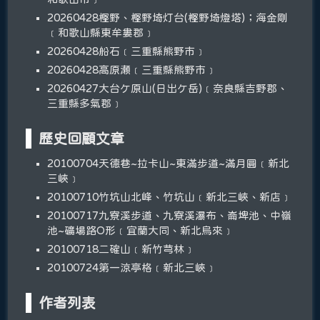
20260428樫野、樫野埼灯台(樫野埼燈塔)；海金剛
﹝和歌山縣東牟婁郡﹞
20260428船石﹝三重縣熊野市﹞
20260428高原瀬﹝三重縣熊野市﹞
20260427大台ケ原山(日出ケ岳)﹝奈良縣吉野郡、
三重縣多氣郡﹞
歷史回顧文章
20100704天德巷~拉卡山~東滿步道~滿月圓﹝新北
三峽﹞
20100710竹坑山北峰、竹坑山﹝新北三峽、新店﹞
20100717九寮溪步道、九寮溪瀑布、崙埤池、中嶺
池~礦場路O形﹝宜蘭大同、新北烏來﹞
20100718二確山﹝新竹芎林﹞
20100724第一涼亭格﹝新北三峽﹞
作者列表