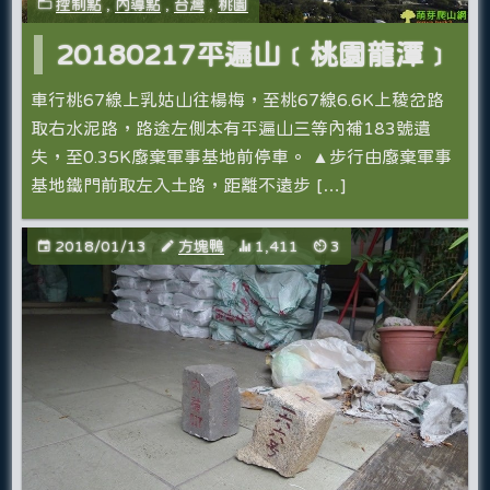
控制點
,
內導點
,
台灣
,
桃園
20180217平遍山﹝桃園龍潭﹞
車行桃67線上乳姑山往楊梅，至桃67線6.6K上稜岔路
取右水泥路，路途左側本有平遍山三等內補183號遺
失，至0.35K廢棄軍事基地前停車。 ▲步行由廢棄軍事
基地鐵門前取左入土路，距離不遠步 […]
2018/01/13
方塊鴨
1,411
3