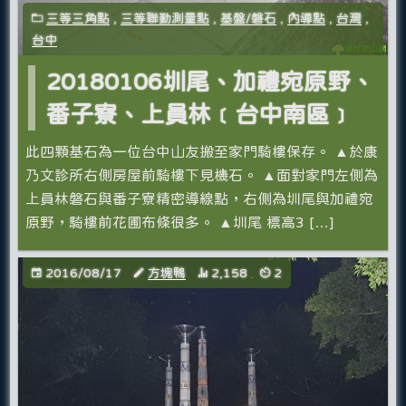
三等三角點
,
三等聯勤測量點
,
基盤/磐石
,
內導點
,
台灣
,
台中
20180106圳尾、加禮宛原野、
番子寮、上員林﹝台中南區﹞
此四顆基石為一位台中山友搬至家門騎樓保存。 ▲於康
乃文診所右側房屋前騎樓下見機石。 ▲面對家門左側為
上員林磐石與番子寮精密導線點，右側為圳尾與加禮宛
原野，騎樓前花圃布條很多。 ▲圳尾 標高3 […]
2016/08/17
方塊鴨
2,158
2