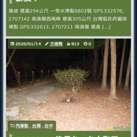
險坡 標高254公尺 一等水準點9803號 GPS:332576,
2707142 南澳嶺西南峰 標高305公尺 台灣省政府圖根
補點 GPS:332613, 2707211 南澳嶺 標高 […]
2020/01/14
方塊鴨
913
0
內導點
,
台灣
,
台中