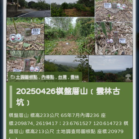
土調圖根點
,
內導點
,
台灣
,
雲林
20250426棋盤厝山﹝雲林古
坑﹞
棋盤厝山 標高233公尺 65年7月內導236 座
標:209874, 2619417；23.6761527 120.614723 棋
盤厝山 標高213公尺 土地調查局圖根點 座標:20979