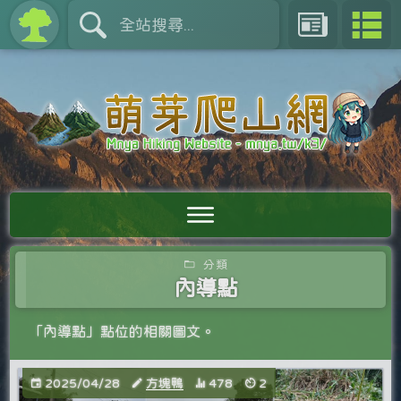
分類
內導點
「內導點」點位的相關圖文。
2025/04/28
方塊鴨
478
2