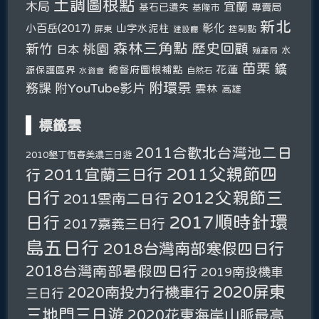
土調圖根點
木局
宜蘭
基石已遺失
專賣局
基隆市
新北
彰化
小百岳(2017)
山字水泥柱
屏東
控制點
建設廳
森林三角點
新竹
歷史回顧
桃園
日本
水
殖產局
苗栗
鑛
總督府圖根補點
花蓮
源保護區界
自然石
水資會
附環景
務課
附YouTube影片
雲林
高雄
標籤雲
2011合歡北台灣池二日
2010墾丁恆春美濃三日遊
2011父親節四
2011宜蘭三日行
行
日行
2012父親節三
2011雲南二日行
2017順時針環
日行
2017嘉義三日行
島五日行
2018台灣南部寒假四日行
2018台灣南部暑假四日行
2019南投機車
2020屏東
2020南投力行機車行
三日行
三地門三日遊
2020花東海岸山脈最高