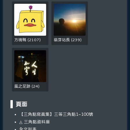
方塊鴨
(
2107
)
萌芽站長
(
239
)
風之足跡
(
24
)
頁面
【三角點寫真集】三等三角點1~100號
◬ 三角點資料庫
全文列表