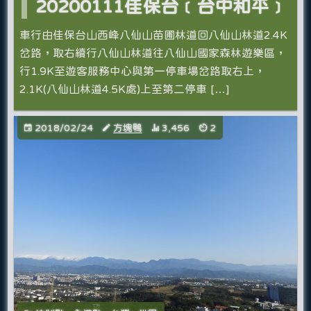
20200111佳保台﹝台中和平﹞
車行由佳保台山西峰八仙山苗圃林道回八仙山林道2.4K
岔路，取右續行八仙山林道往八仙山國家森林遊樂區，
行1.9K至遊客服務中心與第一停車場岔路取右上，
2.1K(八仙山林道4.5K處)上至第二停車 […]
2018/02/24
方塊鴨
3,456
2