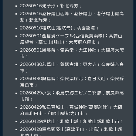
20260516蛇子形﹝新北瑞芳﹞
20260516港仔尾山西峰、港仔尾山、港仔尾山最高
點﹝新北瑞芳﹞
20260510粗坑山(粗坑崙)﹝桃園龍潭﹞
20260501西信貴ケーブル(西信貴鋼索線)；高安山
展望台、高安山(峰山)﹝大阪府八尾市﹞
20260501勝鬘院、愛染堂；大江神社﹝大阪府大阪
市﹞
20260430若草山、鶯塚古墳；東大寺﹝奈良縣奈良
市﹞
20260430興福院；奈良県庁北；春日大社﹝奈良縣
奈良市﹞
20260429小原；飛鳥京跡エビノコ郭跡﹝奈良縣高
市郡﹞
20260429和泉葛城山；葛城神社(高龗神社)﹝大阪
府岸和田市、和歌山縣紀之川市﹞
20260429虎伏山；和歌山城﹝和歌山縣和歌山市﹞
20260428章魚頭姿山(高津子山、出島)﹝和歌山縣
和歌山市﹞