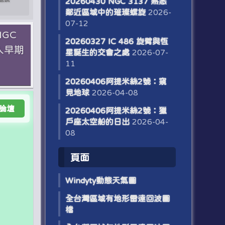
20260430 NGC 3137 熟悉
鄰近區域中的璀璨螺旋
2026-
07-12
NGC
20260327 IC 486 旋臂與恆
入早期
星誕生的交會之處
2026-07-
11
20260406阿提米絲2號：窺
見地球
2026-04-08
論壇
20260406阿提米絲2號：獵
戶座太空船的日出
2026-04-
08
頁面
W​​indyty動態天氣圖
全台灣區域有地形雷達回波圖
檔