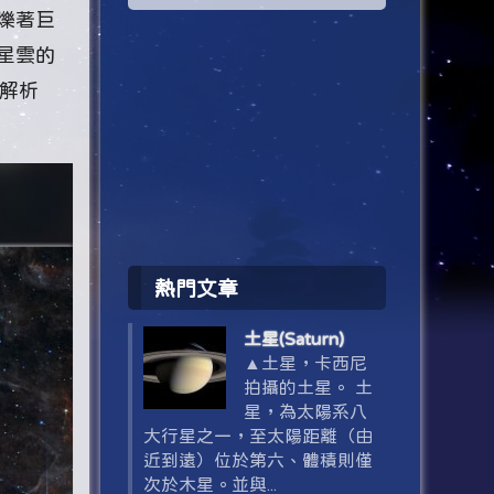
爍著巨
星雲的
的解析
熱門文章
土星(Saturn)
▲土星，卡西尼
拍攝的土星。 土
星，為太陽系八
大行星之一，至太陽距離（由
近到遠）位於第六、體積則僅
次於木星。並與...