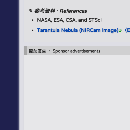
✎ 參考資料 · References
NASA, ESA, CSA, and STScI
Tarantula Nebula (NIRCam Image)
（E
贊助廣告 ‧ Sponsor advertisements