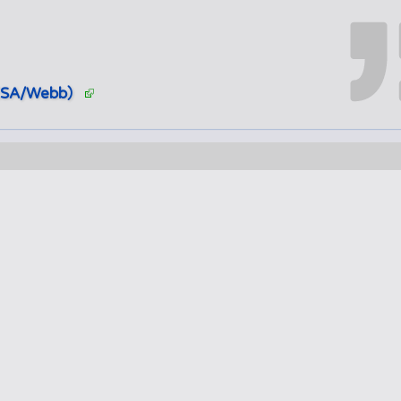
SA/Webb）