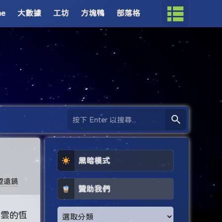
me
大數據
工坊
方塊鴨
部落格
黑暗模式
望遠鏡
贊助我們
星雲的恆