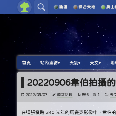
論壇
綜合天地
爬山
關於
導覽
首頁
站內連結▾
天氣▾
天文▾
地
20220906韋伯拍攝
2022/09/07
萌芽站長
856
1
天
在這張橫跨 340 光年的馬賽克影像中，韋伯