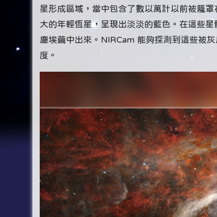
星形成區域，當中包含了數以萬計以前被籠罩
大的年輕恆星，呈現出淡淡的藍色。在這些星
塵埃繭中出來。NIRCam 能夠探測到這些
度。