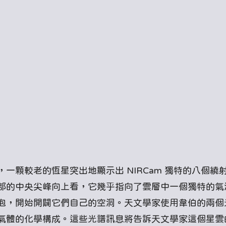
一顆較老的恆星突出地顯示出 NIRCam 獨特的八個繞
部的中央尖峰向上看，它幾乎指向了雲層中一個獨特的氣
泡，開始開闢它們自己的空洞。天文學家使用韋伯的兩個
氣體的化學構成。這些光譜訊息將告訴天文學家這個星雲