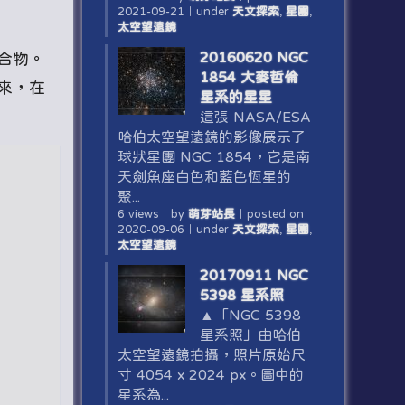
2021-09-21
｜
under
天文探索
,
星團
,
太空望遠鏡
20160620 NGC
合物。
1854 大麥哲倫
來，在
星系的星星
這張 NASA/ESA
哈伯太空望遠鏡的影像展示了
球狀星團 NGC 1854，它是南
天劍魚座白色和藍色恆星的
聚...
6 views
｜
by
萌芽站長
｜
posted on
2020-09-06
｜
under
天文探索
,
星團
,
太空望遠鏡
20170911 NGC
5398 星系照
▲「NGC 5398
星系照」由哈伯
太空望遠鏡拍攝，照片原始尺
寸 4054 x 2024 px。圖中的
星系為...