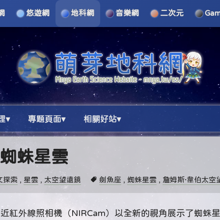
網
悠遊網
地科網
音樂網
二次元
Ga
理▾
專題頁面▾
相關好站▾
的蜘蛛星雲
文探索
,
星雲
,
太空望遠鏡
劍魚座
,
蜘蛛星雲
,
詹姆斯·韋伯太空
的近紅外線照相機（NIRCam）以全新的視角展示了蜘蛛