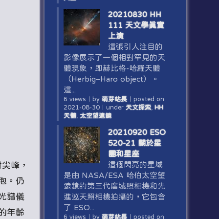
20210830 HH
111 天文學真實
上演
這張引人注目的
影像展示了一個相對罕見的天
體現象，即赫比格-哈羅天體
（Herbig–Haro object）。
這...
6 views
｜
by
萌芽站長
｜
posted on
2021-08-30
｜
under
天文探索
,
HH
天體
,
太空望遠鏡
20210920 ESO
520-21 關於星
團和星座
這個閃亮的星域
射尖峰，
是由 NASA/ESA 哈伯太空望
泡。仍
遠鏡的第三代廣域照相機和先
光譜儀
進巡天照相機拍攝的，它包含
了 ESO...
的年齡
6 views
｜
by
萌芽站長
｜
posted on