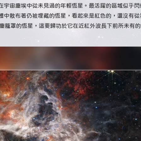
在宇宙塵埃中從未見過的年輕恆星。最活躍的區域似乎閃
體中散布著仍被埋藏的恆星，看起來是紅色的，還沒有從
被灰塵籠罩的恆星，這要歸功於它在近紅外波長下前所未有