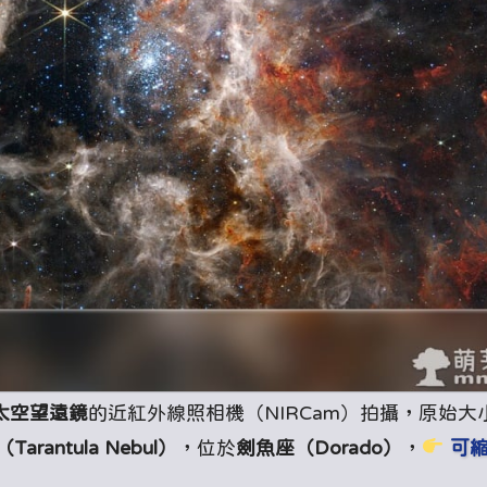
伯太空望遠鏡
的近紅外線照相機（NIRCam）拍攝，原始大
arantula Nebul）
，位於
劍魚座（Dorado）
，
可