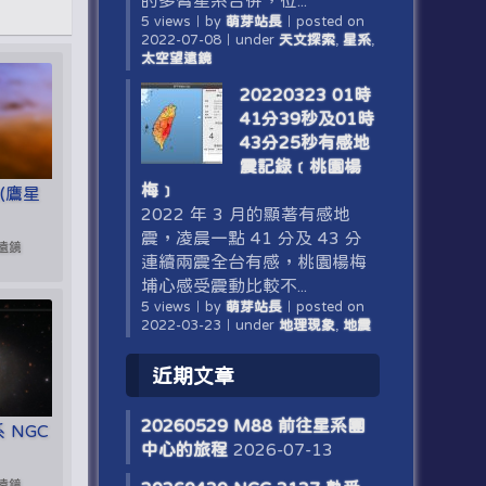
的多臂星系合併，位...
5 views
｜
by
萌芽站長
｜
posted on
2022-07-08
｜
under
天文探索
,
星系
,
太空望遠鏡
20220323 01時
41分39秒及01時
43分25秒有感地
震記錄﹝桃園楊
梅﹞
尖(鷹星
2022 年 3 月的顯著有感地
震，凌晨一點 41 分及 43 分
望遠鏡
連續兩震全台有感，桃園楊梅
埔心感受震動比較不...
5 views
｜
by
萌芽站長
｜
posted on
2022-03-23
｜
under
地理現象
,
地震
近期文章
20260529 M88 前往星系團
系 NGC
中心的旅程
2026-07-13
望遠鏡