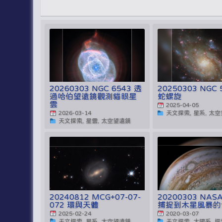
20260303 NGC 6543 透
20250303 NGC 
過哈伯望遠鏡觀測貓眼星
蛇螺旋
雲
2025-04-05
2026-03-14
天文探索, 星系, 太
天文探索, 星雲, 太空望遠鏡
20240812 MCG+07-07-
20200303 NA
072 環與天體
捕捉到木星風暴的
2025-02-24
2020-03-07
天文探索, 星系, 太空望遠鏡
天文探索, 太陽系, 探