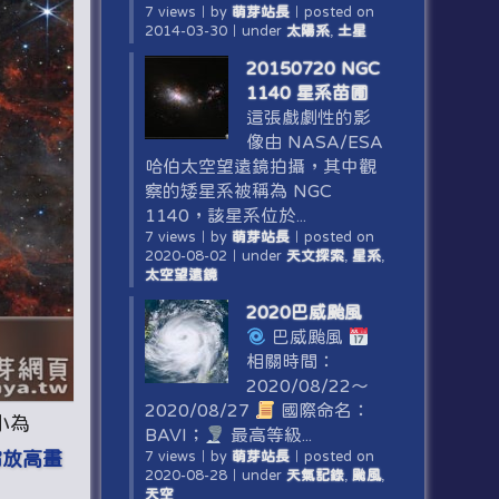
7 views
｜
by
萌芽站長
｜
posted on
2014-03-30
｜
under
太陽系
,
土星
20150720 NGC
1140 星系苗圃
這張戲劇性的影
像由 NASA/ESA
哈伯太空望遠鏡拍攝，其中觀
察的矮星系被稱為 NGC
1140，該星系位於...
7 views
｜
by
萌芽站長
｜
posted on
2020-08-02
｜
under
天文探索
,
星系
,
太空望遠鏡
2020巴威颱風
巴威颱風
相關時間：
2020/08/22～
2020/08/27
國際命名：
小為
BAVI；
最高等級...
縮放高畫
7 views
｜
by
萌芽站長
｜
posted on
2020-08-28
｜
under
天氣記錄
,
颱風
,
天空