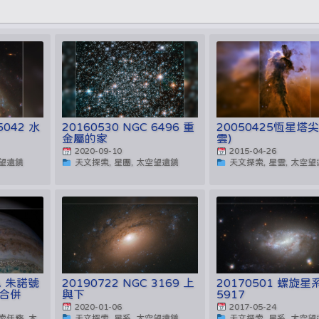
5042 水
20160530 NGC 6496 重
20050425恆星塔
金屬的家
雲)
2020-09-10
2015-04-26
空望遠鏡
天文探索, 星團, 太空望遠鏡
天文探索, 星雲, 太空
SA 朱諾號
20190722 NGC 3169 上
20170501 螺旋星
合併
與下
5917
2020-01-06
2017-05-24
索任務, 木
天文探索, 星系, 太空望遠鏡
天文探索, 星系, 太空