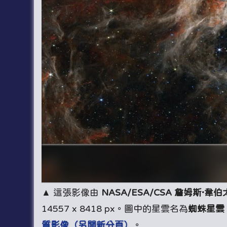
▲ 這張影像由
NASA/ESA/CSA 詹姆斯·韋
14557 x 8418 px。圖中的星雲名為
蜘蛛星雲（T
質影像（另開新分頁）
。