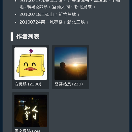
20100717九寮溪步道、九寮溪瀑布、崙埤池、中嶺
池~礦場路O形﹝宜蘭大同、新北烏來﹞
20100718二確山﹝新竹芎林﹞
20100724第一涼亭格﹝新北三峽﹞
作者列表
方塊鴨
(
2108
)
萌芽站長
(
239
)
風之足跡
(
24
)