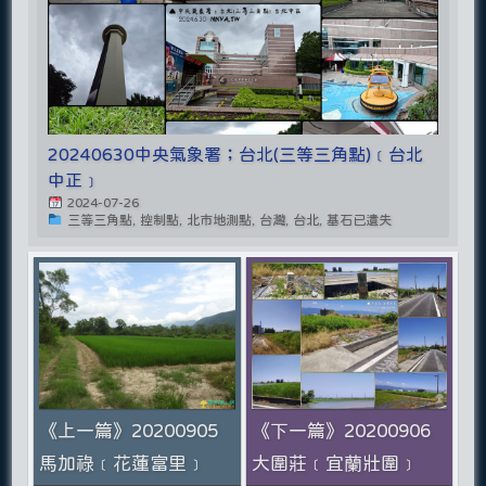
20240630中央氣象署；台北(三等三角點)﹝台北
中正﹞
2024-07-26
三等三角點, 控制點, 北市地測點, 台灣, 台北, 基石已遺失
《上一篇》20200905
《下一篇》20200906
馬加祿﹝花蓮富里﹞
大圍莊﹝宜蘭壯圍﹞