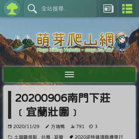
20200906南門下莊
﹝宜蘭壯圍﹞
2020/11/29
方塊鴨
791
3
土調圖根點
,
台灣
,
宜蘭
2020逆時鐘環島機車行