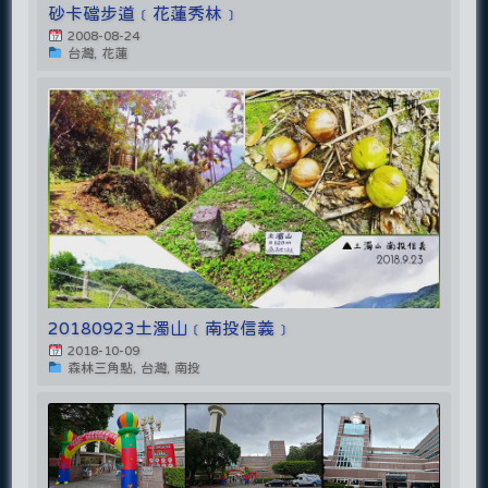
砂卡礑步道﹝花蓮秀林﹞
2008-08-24
台灣, 花蓮
20180923土濁山﹝南投信義﹞
2018-10-09
森林三角點, 台灣, 南投