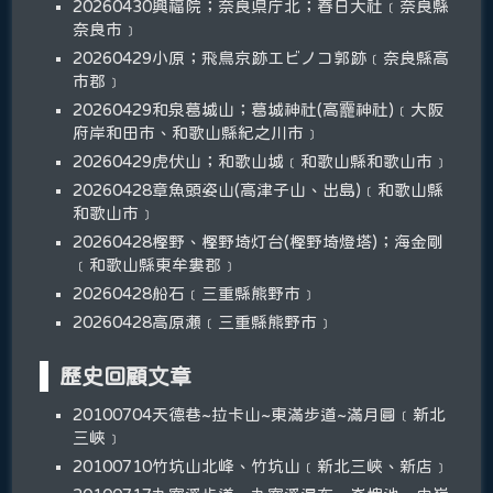
20260430興福院；奈良県庁北；春日大社﹝奈良縣
奈良市﹞
20260429小原；飛鳥京跡エビノコ郭跡﹝奈良縣高
市郡﹞
20260429和泉葛城山；葛城神社(高龗神社)﹝大阪
府岸和田市、和歌山縣紀之川市﹞
20260429虎伏山；和歌山城﹝和歌山縣和歌山市﹞
20260428章魚頭姿山(高津子山、出島)﹝和歌山縣
和歌山市﹞
20260428樫野、樫野埼灯台(樫野埼燈塔)；海金剛
﹝和歌山縣東牟婁郡﹞
20260428船石﹝三重縣熊野市﹞
20260428高原瀬﹝三重縣熊野市﹞
歷史回顧文章
20100704天德巷~拉卡山~東滿步道~滿月圓﹝新北
三峽﹞
20100710竹坑山北峰、竹坑山﹝新北三峽、新店﹞