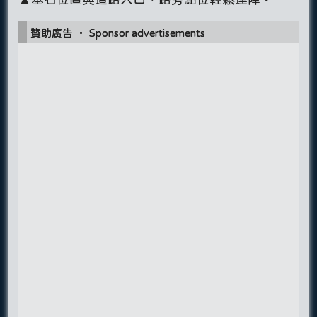
贊助廣告 ‧ Sponsor advertisements