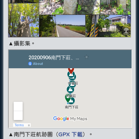
▲攝影集。
▲南門下莊航跡圖（
GPX 下載
）。