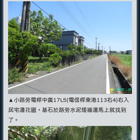
▲小路旁電桿中廣17L5(電信桿東港113右4)右入
民宅邊花園，基石於路旁水泥矮牆邊馬上就找到
了。