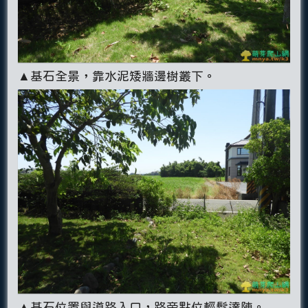
▲基石全景，靠水泥矮牆邊樹叢下。
▲基石位置與道路入口，路旁點位輕鬆達陣。