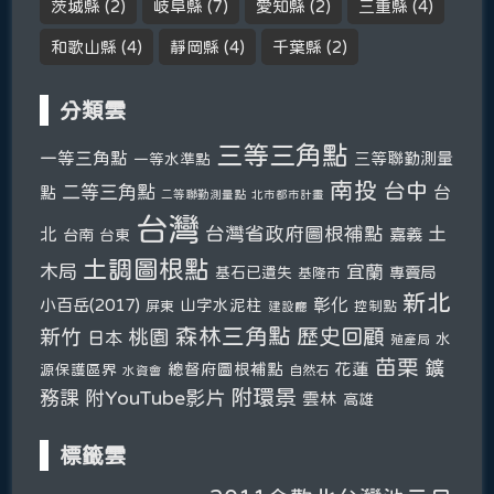
茨城縣
(2)
岐阜縣
(7)
愛知縣
(2)
三重縣
(4)
和歌山縣
(4)
靜岡縣
(4)
千葉縣
(2)
分類雲
三等三角點
一等三角點
三等聯勤測量
一等水準點
南投
台中
二等三角點
台
點
二等聯勤測量點
北市都市計畫
台灣
台灣省政府圖根補點
土
北
嘉義
台南
台東
土調圖根點
木局
宜蘭
基石已遺失
專賣局
基隆市
新北
彰化
小百岳(2017)
山字水泥柱
屏東
控制點
建設廳
森林三角點
新竹
歷史回顧
桃園
日本
水
殖產局
苗栗
鑛
總督府圖根補點
花蓮
源保護區界
自然石
水資會
附環景
務課
附YouTube影片
雲林
高雄
標籤雲