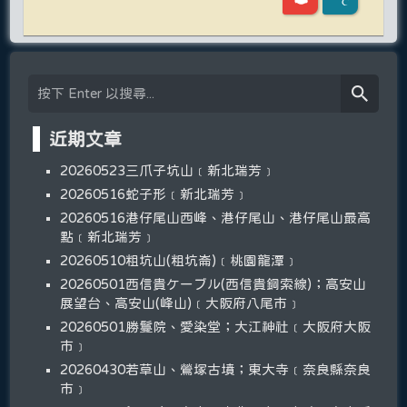
近期文章
20260523三爪子坑山﹝新北瑞芳﹞
20260516蛇子形﹝新北瑞芳﹞
20260516港仔尾山西峰、港仔尾山、港仔尾山最高
點﹝新北瑞芳﹞
20260510粗坑山(粗坑崙)﹝桃園龍潭﹞
20260501西信貴ケーブル(西信貴鋼索線)；高安山
展望台、高安山(峰山)﹝大阪府八尾市﹞
20260501勝鬘院、愛染堂；大江神社﹝大阪府大阪
市﹞
20260430若草山、鶯塚古墳；東大寺﹝奈良縣奈良
市﹞