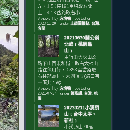
左，1.5K接191甲線取右北
上，4.5K岔路取右小...
8 views
｜
by
方塊鴨
｜
posted on
2020-11-29
｜
under
土調圖根點
,
台灣
,
宜蘭
20210630關公嶺
北峰﹝桃園龜
山﹞
車行由大棟山原
路下山回東和街，取右大棟山
路往龜山行，0.85K至岔路取
右往龍壽村、大湖頂等(路口有
一面北75線...
8 views
｜
by
方塊鴨
｜
posted on
2021-07-27
｜
under
鑛務課
,
台灣
,
桃
園
20230211小溪頭
山﹝台中太平、
新社﹞
小溪頭山 標高