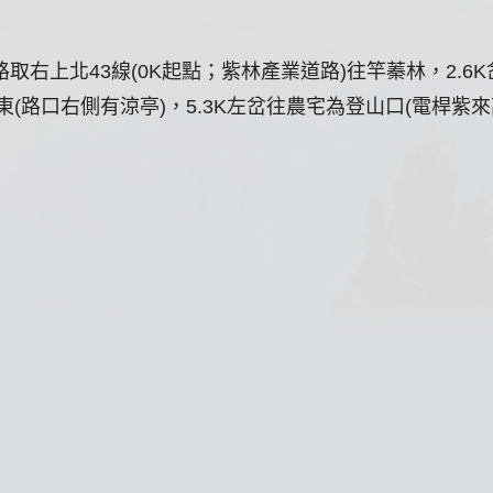
路取右上北43線(0K起點；紫林產業道路)往竿蓁林，2.6
東(路口右側有涼亭)，5.3K左岔往農宅為登山口(電桿紫