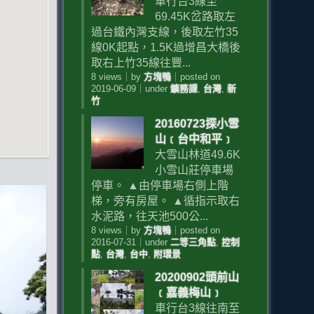
車行台3線至
69.45K岔路取左
過台鐵內灣支線，後取左竹35
線0K起點，1.5K過增昌大橋後
取右上竹35線往豐...
8 views
｜
by
方塊鴨
｜
posted on
2019-06-09
｜
under
鑛務課
,
台灣
,
新
竹
20160723探小雪
山﹝台中和平﹞
大雪山林道49.6K
小雪山莊停車場
停車。 ▲由停車場右側上階
梯，旁有房屋。 ▲循指示取右
水泥路，往天池500公...
8 views
｜
by
方塊鴨
｜
posted on
2016-07-31
｜
under
二等三角點
,
控制
點
,
台灣
,
台中
,
附環景
20200902頭前山
﹝嘉義梅山﹞
車行台3線往南至