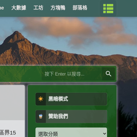
me
大數據
工坊
方塊鴨
部落格
黑暗模式
贊助我們
區界15