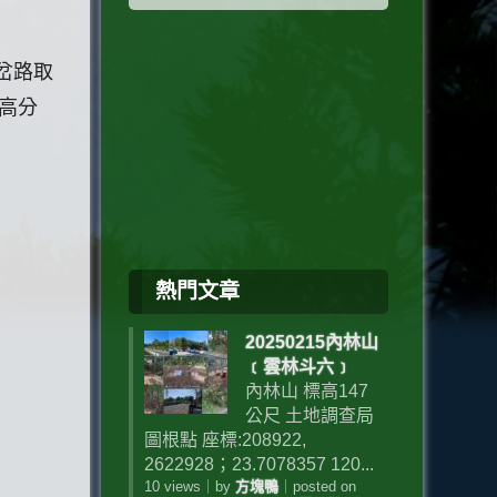
K岔路取
來高分
熱門文章
20250215內林山
﹝雲林斗六﹞
內林山 標高147
公尺 土地調查局
圖根點 座標:208922,
2622928；23.7078357 120...
10 views
｜
by
方塊鴨
｜
posted on