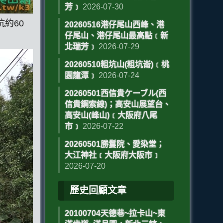
芳﹞
2026-07-30
約60
20260516港仔尾山西峰、港
仔尾山、港仔尾山最高點﹝新
北瑞芳﹞
2026-07-29
20260510粗坑山(粗坑崙)﹝桃
園龍潭﹞
2026-07-24
20260501西信貴ケーブル(西
信貴鋼索線)；高安山展望台、
高安山(峰山)﹝大阪府八尾
市﹞
2026-07-22
20260501勝鬘院、愛染堂；
大江神社﹝大阪府大阪市﹞
2026-07-20
歷史回顧文章
20100704天德巷~拉卡山~東