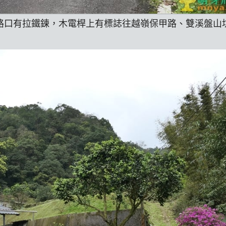
，路口有拉鐵鍊，木電桿上有標誌往越嶺保甲路、雙溪盤山坑