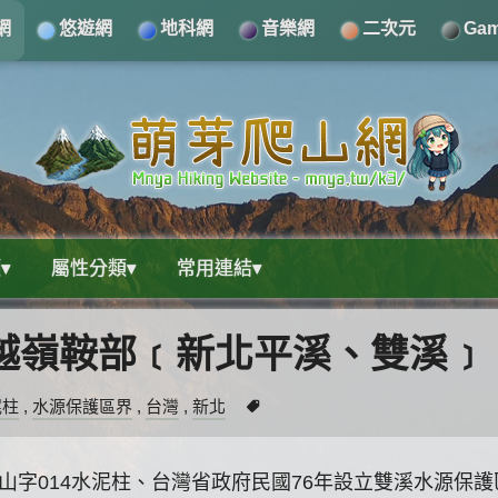
網
悠遊網
地科網
音樂網
二次元
Ga
▾
屬性分類▾
常用連結▾
古道越嶺鞍部﹝新北平溪、雙溪﹞
泥柱
,
水源保護區界
,
台灣
,
新北
局山字014水泥柱、台灣省政府民國76年設立雙溪水源保護