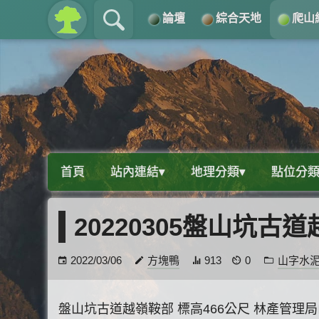
論壇
綜合天地
爬山
關於
導覽
首頁
站內連結▾
地理分類▾
點位分類
20220305盤山坑
2022/03/06
方塊鴨
913
0
山字水
盤山坑古道越嶺鞍部 標高466公尺 林產管理