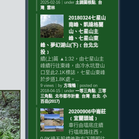
2025-02-16
｜
under
土調圖根點
,
台
灣
,
雲林
20180324七星山
南峰、凱達格蘭
山、七星山主
峰、七星山東
峰、夢幻湖山(下)﹝台北北
投﹞
續(上)篇 ▲1:32，由七星山主
峰續行往東峰，由冷水坑登山
口至此2.1K標誌，七星山東峰
於步道1.8K處。...
9 views
｜
by
方塊鴨
｜
posted on
2018-04-15
｜
under
一等三角點
,
三等
三角點
,
北市都市計畫
,
台灣
,
台北
,
小
百岳(2017)
20200906中崙莊
﹝宜蘭頭城﹞
車行由塭底庄續
行塭底路往西，
0.9K過五股橋後取右下隨即往