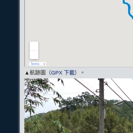
▲航跡圖（
GPX 下載
）。