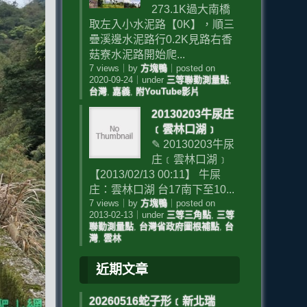
273.1K過大南橋
取左入小水泥路【0K】，順三
疊溪邊水泥路行0.2K見路右香
菇寮水泥路開始爬...
7 views
｜
by
方塊鴨
｜
posted on
2020-09-24
｜
under
三等聯勤測量點
,
台灣
,
嘉義
,
附YouTube影片
20130203牛尿庄
﹝雲林口湖﹞
✎ 20130203牛尿
庄﹝雲林口湖﹞
【2013/02/13 00:11】 牛屎
庄：雲林口湖 台17南下至10...
7 views
｜
by
方塊鴨
｜
posted on
2013-02-13
｜
under
三等三角點
,
三等
聯勤測量點
,
台灣省政府圖根補點
,
台
灣
,
雲林
近期文章
20260516蛇子形﹝新北瑞