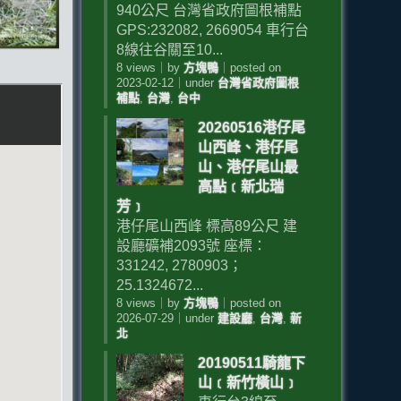
940公尺 台灣省政府圖根補點
GPS:232082, 2669054 車行台
8線往谷關至10...
8 views
｜
by
方塊鴨
｜
posted on
2023-02-12
｜
under
台灣省政府圖根
補點
,
台灣
,
台中
20260516港仔尾
山西峰、港仔尾
山、港仔尾山最
高點﹝新北瑞
芳﹞
港仔尾山西峰 標高89公尺 建
設廳礦補2093號 座標：
331242, 2780903；
25.1324672...
8 views
｜
by
方塊鴨
｜
posted on
2026-07-29
｜
under
建設廳
,
台灣
,
新
北
20190511騎龍下
山﹝新竹橫山﹞