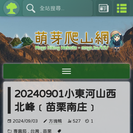
20240901小東河山西
北峰﹝苗栗南庄﹞
2024/09/03
方塊鴨
527
1
專賣局
,
台灣
,
苗栗