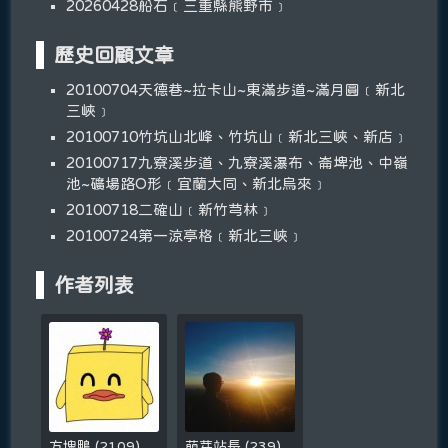
20260428船石﹝三重縣熊野市﹞
歷史回顧文章
20100704天德巷~拉卡山~東滿步道~滿月圓﹝新北
三峽﹞
20100710竹坑山北峰、竹坑山﹝新北三峽、新店﹞
20100717九寮溪步道、九寮溪瀑布、崙埤池、中嶺
池~礦場路O形﹝宜蘭大同、新北烏來﹞
20100718二確山﹝新竹芎林﹞
20100724第一涼亭格﹝新北三峽﹞
作者列表
方塊鴨
(
2109
)
萌芽站長
(
239
)