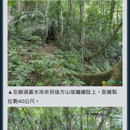
▲左繞過蓄水池來到後方山坡繼續陡上，距離點
位剩40公尺。