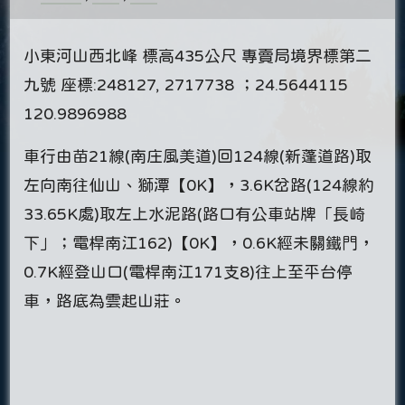
小東河山西北峰 標高435公尺 專賣局境界標第二
九號 座標:248127, 2717738 ；24.5644115
120.9896988
車行由苗21線(南庄風美道)回124線(新蓬道路)取
左向南往仙山、獅潭【0K】，3.6K岔路(124線約
33.65K處)取左上水泥路(路口有公車站牌「長崎
下」；電桿南江162)【0K】，0.6K經未關鐵門，
0.7K經登山口(電桿南江171支8)往上至平台停
車，路底為雲起山莊。