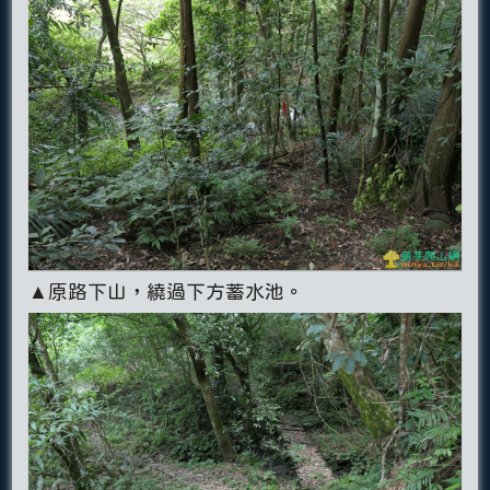
▲原路下山，繞過下方蓄水池。