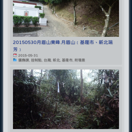
20150530月眉山東峰.月眉山﹝基隆市、新北瑞
芳﹞
2015-05-31
鑛務課, 控制點, 台灣, 新北, 基隆市, 附環景