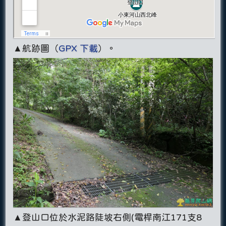
▲航跡圖（
GPX 下載
）。
▲登山口位於水泥路陡坡右側(電桿南江171支8