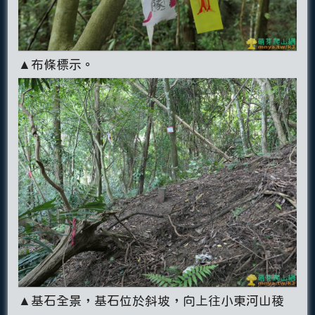
▲布條標示。
▲基石全景，基石位於斜坡，向上往小東河山稜