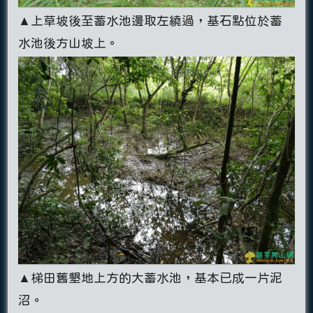
▲上草坡後至蓄水池邊取左繞過，基石點位於蓄
水池後方山坡上。
▲梯田舊墾地上方的大蓄水池，基本已成一片泥
沼。