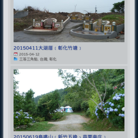
20150411大湖厝﹝彰化竹塘﹞
2015-04-12
三等三角點, 台灣, 彰化
20150619鳥嘴山﹝新竹五峰、苗栗南庄﹞