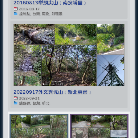
20160813犁頭尖山﹝南投埔里﹞
2016-08-17
控制點, 台灣, 南投, 附環景
20220917外文秀坑山﹝新北貢寮﹞
2022-09-21
鑛務課, 台灣, 新北