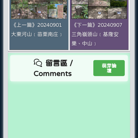
《上一篇》20240901
《下一篇》20240907
大東河山﹝苗栗南庄﹞
三角嶺頭山﹝基隆安
樂、中山﹞
留言區 /
萌芽論
壇
Comments