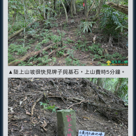
▲陡上山坡很快見牌子與基石，上山費時5分鐘。