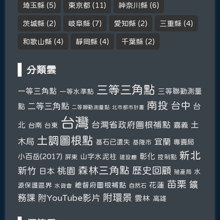
埼玉縣
(5)
東京都
(11)
神奈川縣
(6)
茨城縣
(2)
岐阜縣
(7)
愛知縣
(2)
三重縣
(4)
和歌山縣
(4)
靜岡縣
(4)
千葉縣
(2)
分類雲
三等三角點
一等三角點
三等聯勤測量
一等水準點
南投
台中
二等三角點
台
點
二等聯勤測量點
北市都市計畫
台灣
台灣省政府圖根補點
土
北
嘉義
台南
台東
土調圖根點
木局
宜蘭
基石已遺失
專賣局
基隆市
新北
彰化
小百岳(2017)
山字水泥柱
屏東
控制點
建設廳
森林三角點
新竹
歷史回顧
桃園
日本
水
殖產局
苗栗
鑛
總督府圖根補點
花蓮
源保護區界
自然石
水資會
附環景
務課
附YouTube影片
雲林
高雄