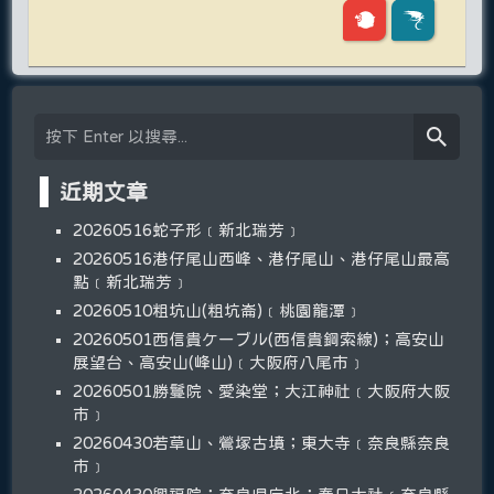
近期文章
20260516蛇子形﹝新北瑞芳﹞
20260516港仔尾山西峰、港仔尾山、港仔尾山最高
點﹝新北瑞芳﹞
20260510粗坑山(粗坑崙)﹝桃園龍潭﹞
20260501西信貴ケーブル(西信貴鋼索線)；高安山
展望台、高安山(峰山)﹝大阪府八尾市﹞
20260501勝鬘院、愛染堂；大江神社﹝大阪府大阪
市﹞
20260430若草山、鶯塚古墳；東大寺﹝奈良縣奈良
市﹞