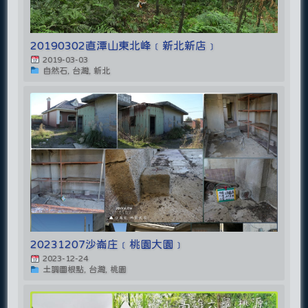
20190302直潭山東北峰﹝新北新店﹞
2019-03-03
自然石, 台灣, 新北
20231207沙崙庄﹝桃園大園﹞
2023-12-24
土調圖根點, 台灣, 桃園