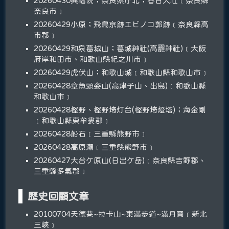
20260430興福院；奈良県庁北；春日大社﹝奈良縣
奈良市﹞
20260429小原；飛鳥京跡エビノコ郭跡﹝奈良縣高
市郡﹞
20260429和泉葛城山；葛城神社(高龗神社)﹝大阪
府岸和田市、和歌山縣紀之川市﹞
20260429虎伏山；和歌山城﹝和歌山縣和歌山市﹞
20260428章魚頭姿山(高津子山、出島)﹝和歌山縣
和歌山市﹞
20260428樫野、樫野埼灯台(樫野埼燈塔)；海金剛
﹝和歌山縣東牟婁郡﹞
20260428船石﹝三重縣熊野市﹞
20260428高原瀬﹝三重縣熊野市﹞
20260427大台ケ原山(日出ケ岳)﹝奈良縣吉野郡、
三重縣多氣郡﹞
歷史回顧文章
20100704天德巷~拉卡山~東滿步道~滿月圓﹝新北
三峽﹞