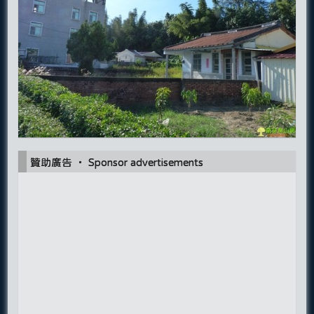
贊助廣告 ‧ Sponsor advertisements