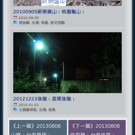
20100905新朝嶺山﹝桃園龜山﹞
2010-09-05
建設廳, 台灣, 桃園, 歷史回顧
20121223後龍﹝苗栗後龍﹞
2013-01-01
土調圖根點, 台灣, 苗栗
《上一篇》20130808
《下一篇》20130808
山寮﹝台南學甲﹞
佳里興﹝台南佳里﹞