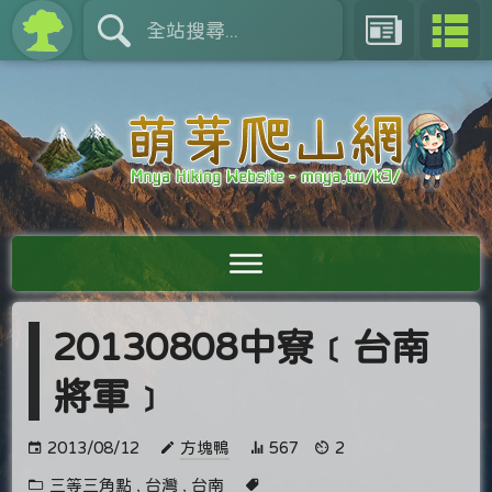
20130808中寮﹝台南
將軍﹞
2013/08/12
方塊鴨
567
2
三等三角點
,
台灣
,
台南