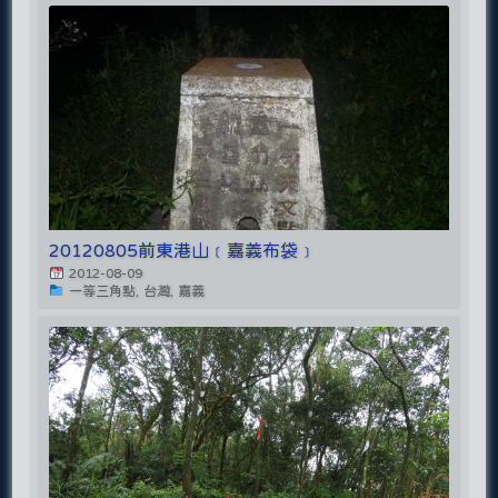
20120805前東港山﹝嘉義布袋﹞
2012-08-09
一等三角點, 台灣, 嘉義