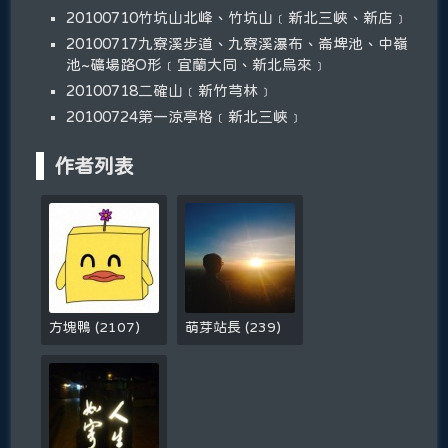
20100710竹坑山北峰、竹坑山﹝新北三峽、新店﹞
20100717九寮溪步道、九寮溪瀑布、崙埤池、中嶺
池~礦場路O形﹝宜蘭大同、新北烏來﹞
20100718二確山﹝新竹芎林﹞
20100724第一涼亭格﹝新北三峽﹞
作者列表
方塊鴨
(
2107
)
萌芽站長
(
239
)