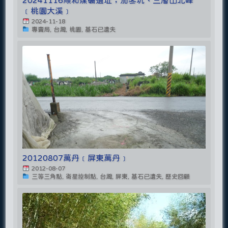
20241116順和煤礦遺址；茄苳坑、三層山北峰
﹝桃園大溪﹞
2024-11-18
專賣局, 台灣, 桃園, 基石已遺失
20120807萬丹﹝屏東萬丹﹞
2012-08-07
三等三角點, 衛星控制點, 台灣, 屏東, 基石已遺失, 歷史回顧