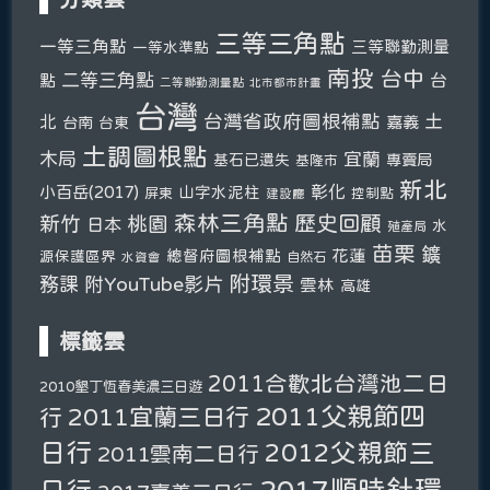
三等三角點
一等三角點
三等聯勤測量
一等水準點
南投
台中
二等三角點
台
點
二等聯勤測量點
北市都市計畫
台灣
台灣省政府圖根補點
土
北
嘉義
台南
台東
土調圖根點
木局
宜蘭
基石已遺失
專賣局
基隆市
新北
彰化
小百岳(2017)
山字水泥柱
屏東
控制點
建設廳
森林三角點
新竹
歷史回顧
桃園
日本
水
殖產局
苗栗
鑛
總督府圖根補點
花蓮
源保護區界
自然石
水資會
附環景
務課
附YouTube影片
雲林
高雄
標籤雲
2011合歡北台灣池二日
2010墾丁恆春美濃三日遊
2011父親節四
2011宜蘭三日行
行
日行
2012父親節三
2011雲南二日行
2017順時針環