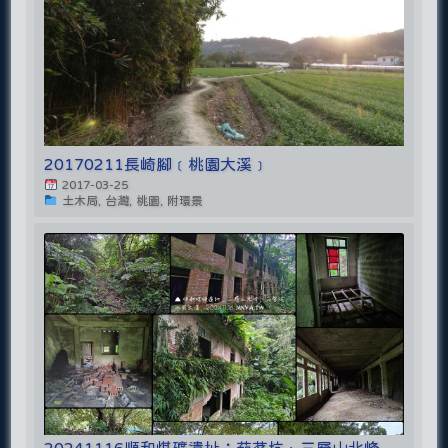
20170211長崎腳﹝桃園大溪﹞
2017-03-25
土木局, 台灣, 桃園, 附環景