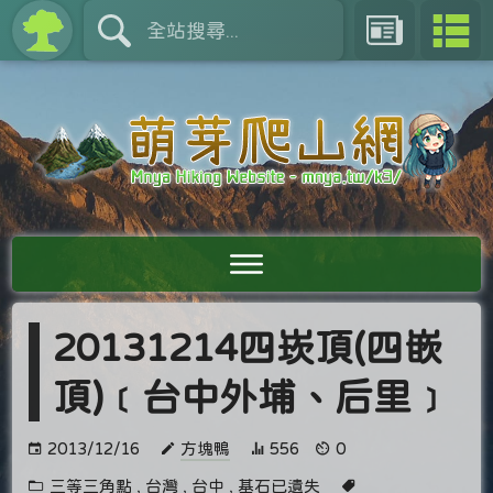
20131214四崁頂(四嵌
頂)﹝台中外埔、后里﹞
2013/12/16
方塊鴨
556
0
三等三角點
,
台灣
,
台中
,
基石已遺失