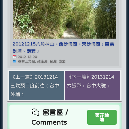
20121215八角林山、西砂埔鹿、東砂埔鹿﹝苗栗
獅潭、泰安﹞
2012-12-20
森林三角點, 殖產局, 台灣, 苗栗
《上一篇》20131214
《下一篇》20131214
三坎頭二度前往﹝台中
六張犁﹝台中大雅﹞
外埔﹞
留言區 /
萌芽論
壇
Comments