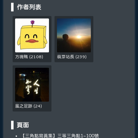
作者列表
方塊鴨
(
2108
)
萌芽站長
(
239
)
風之足跡
(
24
)
頁面
【三角點寫真集】三等三角點1~100號