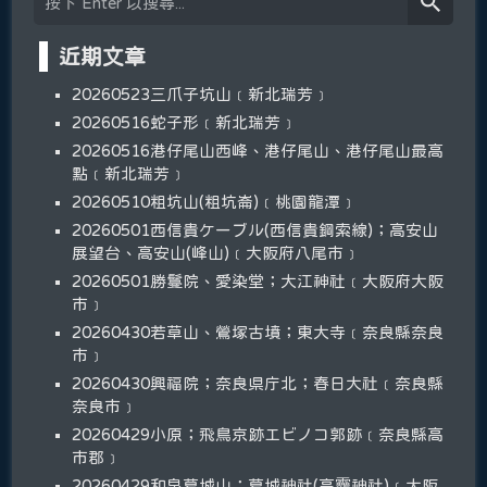
近期文章
20260523三爪子坑山﹝新北瑞芳﹞
20260516蛇子形﹝新北瑞芳﹞
20260516港仔尾山西峰、港仔尾山、港仔尾山最高
點﹝新北瑞芳﹞
20260510粗坑山(粗坑崙)﹝桃園龍潭﹞
20260501西信貴ケーブル(西信貴鋼索線)；高安山
展望台、高安山(峰山)﹝大阪府八尾市﹞
20260501勝鬘院、愛染堂；大江神社﹝大阪府大阪
市﹞
20260430若草山、鶯塚古墳；東大寺﹝奈良縣奈良
市﹞
20260430興福院；奈良県庁北；春日大社﹝奈良縣
奈良市﹞
20260429小原；飛鳥京跡エビノコ郭跡﹝奈良縣高
市郡﹞
20260429和泉葛城山；葛城神社(高龗神社)﹝大阪