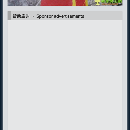
贊助廣告 ‧ Sponsor advertisements