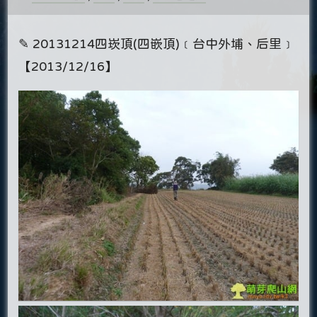
✎ 20131214四崁頂(四嵌頂)﹝台中外埔、后里﹞
【2013/12/16】