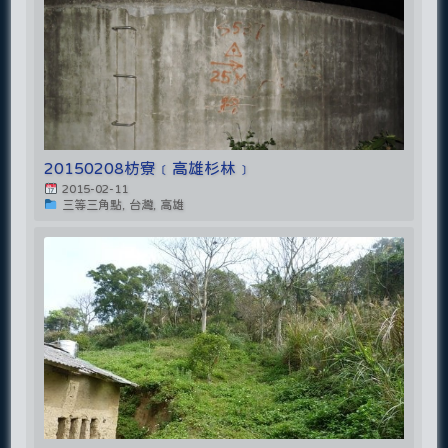
20150208枋寮﹝高雄杉林﹞
2015-02-11
三等三角點, 台灣, 高雄