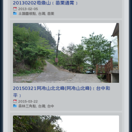
20130202苟煥山﹝苗栗通霄﹞
2013-02-05
土調圖根點, 台灣, 苗栗
20150321阿冷山北北峰(阿冷山北峰)﹝台中和
平﹞
2015-03-22
森林三角點, 台灣, 台中