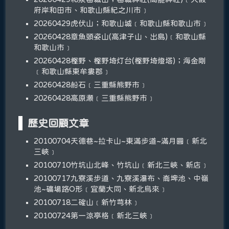
府岸和田市、和歌山縣紀之川市﹞
20260429虎伏山；和歌山城﹝和歌山縣和歌山市﹞
20260428章魚頭姿山(高津子山、出島)﹝和歌山縣
和歌山市﹞
20260428樫野、樫野埼灯台(樫野埼燈塔)；海金剛
﹝和歌山縣東牟婁郡﹞
20260428船石﹝三重縣熊野市﹞
20260428高原瀬﹝三重縣熊野市﹞
歷史回顧文章
20100704天德巷~拉卡山~東滿步道~滿月圓﹝新北
三峽﹞
20100710竹坑山北峰、竹坑山﹝新北三峽、新店﹞
20100717九寮溪步道、九寮溪瀑布、崙埤池、中嶺
池~礦場路O形﹝宜蘭大同、新北烏來﹞
20100718二確山﹝新竹芎林﹞
20100724第一涼亭格﹝新北三峽﹞