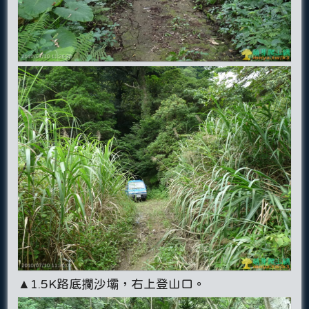
▲1.5K路底攔沙壩，右上登山口。