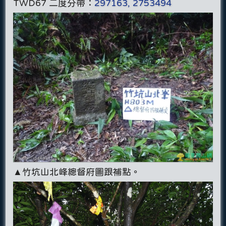
TWD67 二度分帶：
297163, 2753494
▲竹坑山北峰總督府圖跟補點。