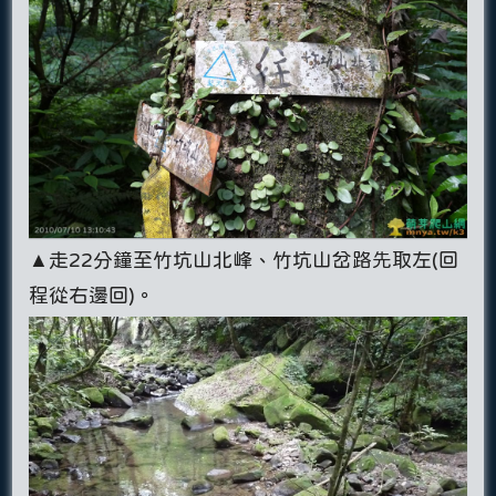
▲走22分鐘至竹坑山北峰、竹坑山岔路先取左(回
程從右邊回)。