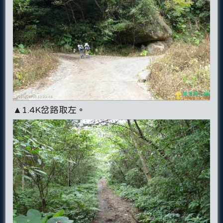
▲1.4K岔路取左。