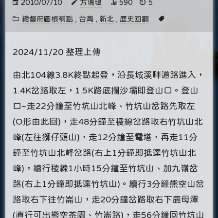
2010/07/10
方塊鴨
590
5
總督府圖根補點
,
台灣
,
新北
,
歷史回顧
2024/11/20 整理上傳
由北104線3.8K終點起登，沿長城溪畔道路進入，
1.4K岔路取左，1.5K路底攔沙壩即登山口。登山
口~走22分鐘至竹坑山北峰、竹坑山岔路先取左
(O形由此回)，走48分鐘至稜線岔路取右竹坑山北
峰(左往獅仔頭山)，走12分鐘至電塔，再走11分
鐘至竹坑山北峰岔路(右上1分鐘即抵達竹坑山北
峰)，續行稜線1小時15分鐘至竹坑山、加九嶺岔
路(右上1分鐘即抵達竹坑山)。續行3分鐘熊空山岔
路取右下往竹崙山，走20分鐘岔路取右下鹿母潭
(直行可出熊空茶園、竹崙路)，走56分鐘回竹坑山