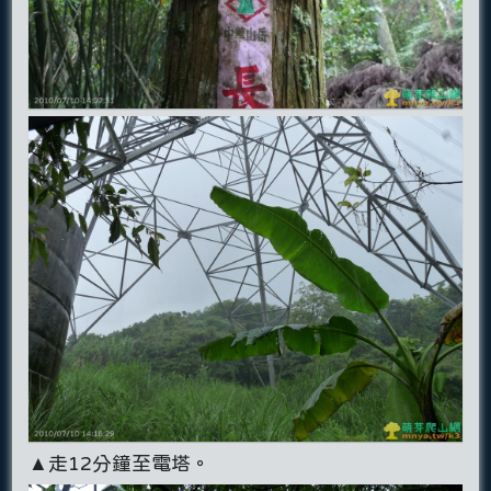
▲走12分鐘至電塔。