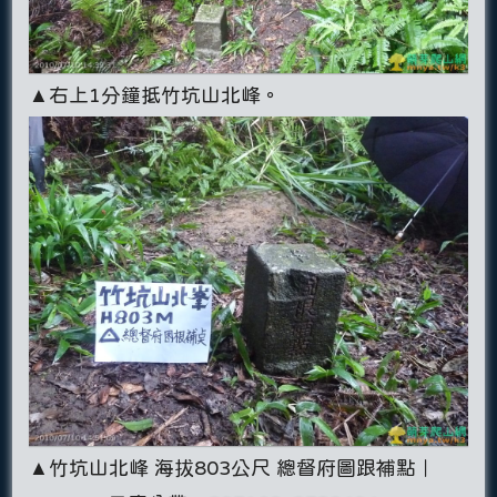
▲右上1分鐘抵竹坑山北峰。
▲竹坑山北峰 海拔803公尺 總督府圖跟補點｜