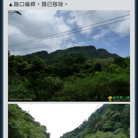
▲路口橫桿，現已移除。