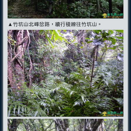
▲竹坑山北峰岔路，續行稜線往竹坑山。