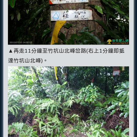
▲再走11分鐘至竹坑山北峰岔路(右上1分鐘即抵
達竹坑山北峰)。