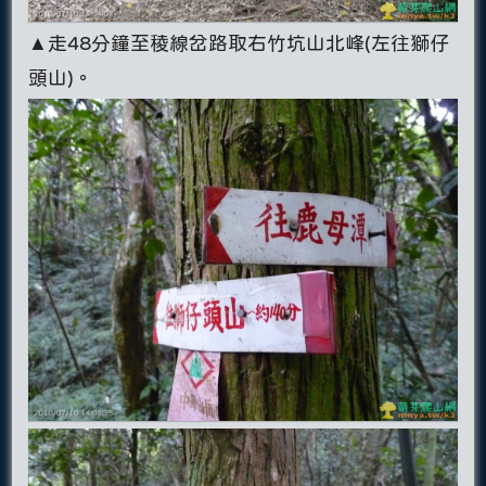
▲走48分鐘至稜線岔路取右竹坑山北峰(左往獅仔
頭山)。