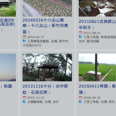
古道(0K
20140316十八尖山東
20110821志良節
石駐在所)
峰、十八尖山﹝新竹市東
中和平﹞
﹞
區﹞
2011-08-21
2014-03-17
三等三角點, 衛星控制點,
三等聯勤測量點, 台灣, 新竹市,
台中, 歷史回顧
小百岳(2017)
石﹝桃園
20131116十分﹝台中新
20150411埤頭﹝
社、石岡交界﹞
頭﹞
2013-11-17
2015-04-12
土調圖根點, 台灣, 台中
三等三角點, 台灣, 彰化