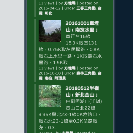
11 views
｜
by
方塊鴨
｜
posted on
2015-04-12
｜
under
三等三角點
,
台
灣
,
彰化
20161001車埕
山﹝南投水里﹞
車行台16線
15.3K取直131
線，0.75K取左民權路，0.8K
取右上水里一路，1K取最右水
里路，1.5K取...
11 views
｜
by
方塊鴨
｜
posted on
2016-10-10
｜
under
森林三角點
,
台
灣
,
南投
,
附環景
20180512半嶺
山﹝新北金山﹞
由倒照湖山(半嶺)
登山口北22線
3.95K與北23-1線0K岔路口，
取右北23-1線至0.3K岔路取
左，0.3...