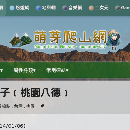
網
悠遊網
地科網
音樂網
二次元
Ga
▾
屬性分類▾
常用連結▾
下庄子﹝桃園八德﹞
圖根點
,
台灣
,
桃園
4/01/06】