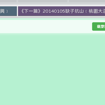
復興﹞
《下一篇》20140105缺子坑山﹝桃園大
萌芽