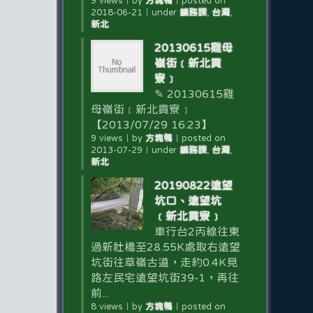
9 views
｜
by
方塊鴨
｜
posted on
2018-06-21
｜
under
鑛務課
,
台灣
,
新北
20130615雞母
嶺街﹝新北貢
寮﹞
✎ 20130615雞
母嶺街﹝新北貢寮﹞
【2013/07/29 16:23】
9 views
｜
by
方塊鴨
｜
posted on
2013-07-29
｜
under
鑛務課
,
台灣
,
新北
20190822遠望
坑口、遠望坑
﹝新北貢寮﹞
車行台2丙線往東
過新社橋至28.55K處取右遠望
坑街往草嶺古道，走約0.4K見
路左民宅遠望坑街39-1，再往
前...
8 views
｜
by
方塊鴨
｜
posted on