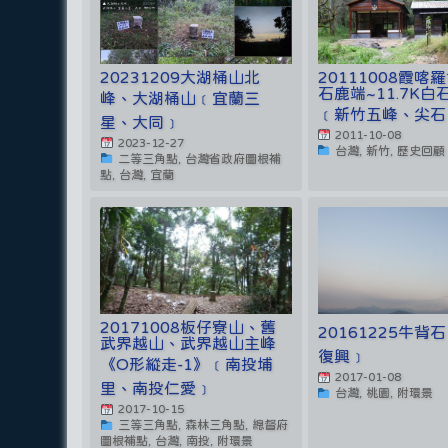
20231209大湖桶山北
20111008霞喀羅
石鹿端~11.7K白
峰、大湖桶山﹝宜蘭三
﹝新竹五峰、尖石
星、大同﹞
2011-10-08
2023-12-27
台灣, 新竹, 歷史回顧
二等三角點, 台灣省政府圖根補
點, 台灣, 宜蘭
20171008板仔寮山、舊
20161225牛背
武界越山、武界越山主峰
復興﹞
《O形縱走-1》﹝南投埔
2017-01-08
里、南投仁愛﹞
台灣, 桃園, 附環景
2017-10-15
三等三角點, 森林三角點, 總督府
圖根補點, 台灣, 南投, 附環景