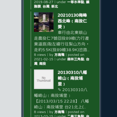
2019-08-27
｜
under
一等水準點
,
鑛
務課
,
台灣
,
新北
20210130梅峰
西北峰﹝南投仁
愛﹞
車行由北東眼山
走農投仁7號回投89線(力行產
業道路)取左續行往梨山方向，
走約5.5K(投89線38.9K)岔路...
8 views
｜
by
方塊鴨
｜
posted on
2021-02-15
｜
under
森林三角點
,
台
灣
,
南投
20130310八幡
崎山﹝南投埔
里﹞
✎ 20130310八
幡崎山﹝南投埔里﹞
【2013/03/15 22:28】 八幡
崎山：南投埔里 台21北上(...
8 views
｜
by
方塊鴨
｜
posted on
2013-03-15
｜
under
二等三角點
,
台