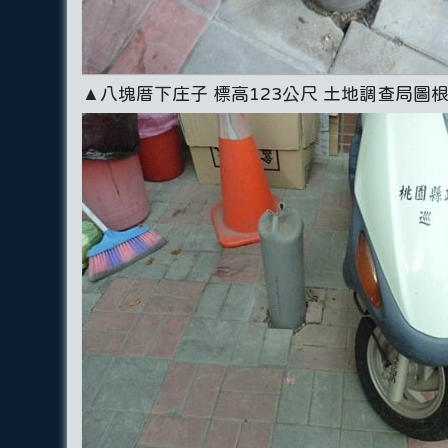
▲八塊厝下庄子 標高123公尺 土地調查局圖根點 GP