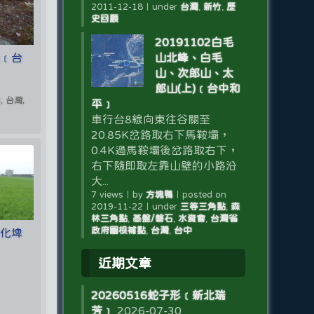
2011-12-18
｜
under
台灣
,
新竹
,
歷
史回顧
20191102白毛
山﹝台
山北峰、白毛
山、次郎山、太
郎山(上)﹝台中和
 台灣,
平﹞
車行台8線向東往谷關至
20.85K岔路取右下馬鞍壩，
0.4K過馬鞍壩後岔路取右下，
右下隨即取左靠山壁的小路沿
大...
7 views
｜
by
方塊鴨
｜
posted on
2019-11-22
｜
under
三等三角點
,
森
林三角點
,
基盤/磐石
,
水資會
,
台灣省
政府圖根補點
,
台灣
,
台中
彰化埤
近期文章
20260516蛇子形﹝新北瑞
芳﹞
2026-07-30