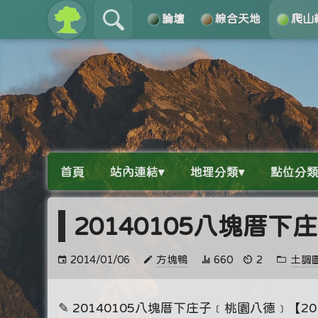
論壇
綜合天地
爬山
關於
導覽
首頁
站內連結▾
地理分類▾
點位分類
20140105八塊厝
2014/01/06
方塊鴨
660
2
土調
✎ 20140105八塊厝下庄子﹝桃園八德﹞【201