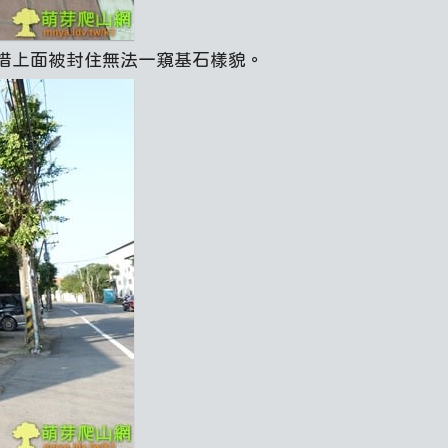
惜上面被封住無法一窺基石樣貌。