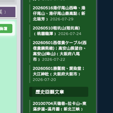
20260516港仔尾山西峰、港
溪﹞
仔尾山、港仔尾山最高點﹝新
北瑞芳﹞
2026-07-29
20260510粗坑山(粗坑崙)
論壇
﹝桃園龍潭﹞
2026-07-24
20260501西信貴ケーブル(西
信貴鋼索線)；高安山展望台、
高安山(峰山)﹝大阪府八尾
市﹞
2026-07-22
20260501勝鬘院、愛染堂；
大江神社﹝大阪府大阪市﹞
2026-07-20
歷史回顧文章
20100704天德巷~拉卡山~東
滿步道~滿月圓﹝新北三峽﹞