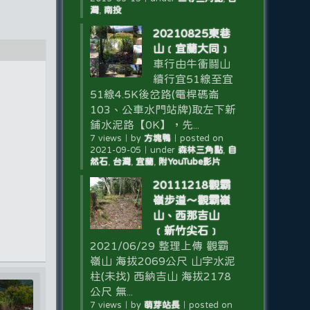
灣
,
南投
20210825東巷
山﹝宜蘭大同﹞
車行由牛衝鬪山
續行宜51線至宜
51線4.5K後岔路(電桿碼崙
103、公車水門站牌)取左下新
鋪水泥路【0K】，先...
7 views
｜
by
方塊鴨
｜
posted on
2021-09-05
｜
under
森林三角點
,
自
然石
,
台灣
,
宜蘭
,
附YouTube影片
20111218觀霸
嶺步道～觀霸嶺
山、西那吉山
﹝新竹尖石﹞
2021/06/29 整理上傳 觀霸
嶺山 海拔2069公尺 山字水泥
柱(未找) 西納吉山 海拔2178
公尺 無...
7 views
｜
by
萌芽站長
｜
posted on