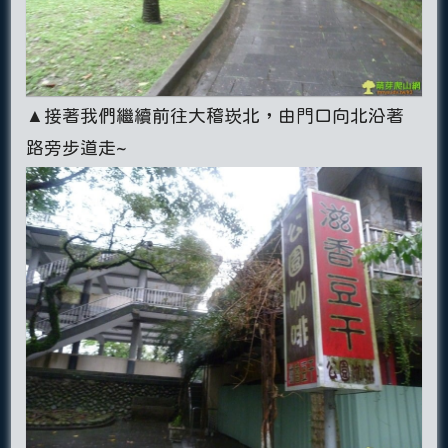
▲接著我們繼續前往大稽崁北，由門口向北沿著
路旁步道走~