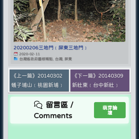
20200206三地門﹝屏東三地門﹞
2020-02-11
台灣省政府圖根補點, 台灣, 屏東
《上一篇》20140302
《下一篇》20140309
蟻子埔山﹝桃園新埔﹞
新社東﹝台中新社﹞
留言區 /
萌芽論
壇
Comments