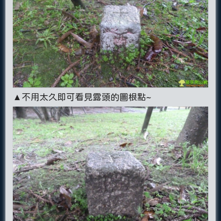
▲不用太久即可看見露頭的圖根點~