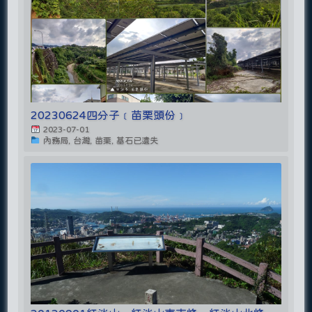
20230624四分子﹝苗栗頭份﹞
2023-07-01
內務局, 台灣, 苗栗, 基石已遺失