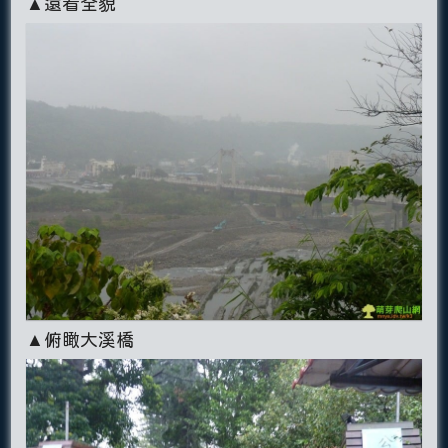
▲遠看全貌
▲俯瞰大溪橋