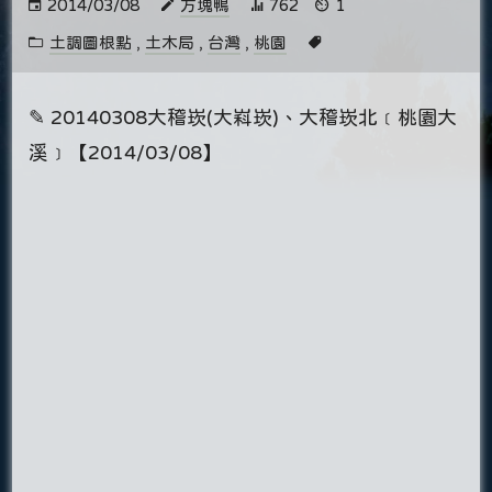
2014/03/08
方塊鴨
762
1
土調圖根點
,
土木局
,
台灣
,
桃園
✎ 20140308大稽崁(大嵙崁)、大稽崁北﹝桃園大
溪﹞【2014/03/08】