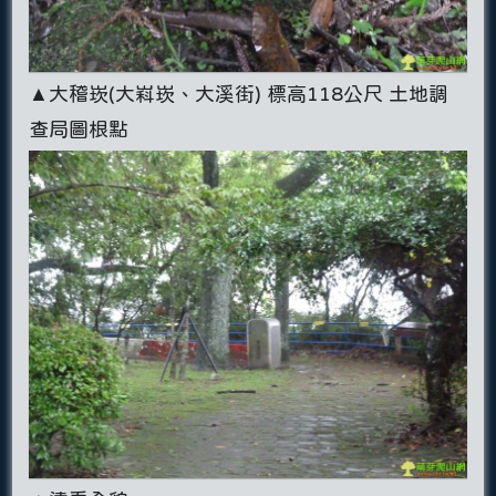
▲大稽崁(大嵙崁、大溪街) 標高118公尺 土地調
查局圖根點