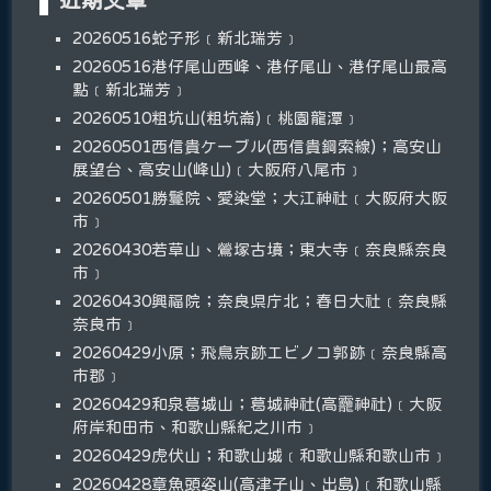
20260516蛇子形﹝新北瑞芳﹞
20260516港仔尾山西峰、港仔尾山、港仔尾山最高
點﹝新北瑞芳﹞
20260510粗坑山(粗坑崙)﹝桃園龍潭﹞
20260501西信貴ケーブル(西信貴鋼索線)；高安山
展望台、高安山(峰山)﹝大阪府八尾市﹞
20260501勝鬘院、愛染堂；大江神社﹝大阪府大阪
市﹞
20260430若草山、鶯塚古墳；東大寺﹝奈良縣奈良
市﹞
20260430興福院；奈良県庁北；春日大社﹝奈良縣
奈良市﹞
20260429小原；飛鳥京跡エビノコ郭跡﹝奈良縣高
市郡﹞
20260429和泉葛城山；葛城神社(高龗神社)﹝大阪
府岸和田市、和歌山縣紀之川市﹞
20260429虎伏山；和歌山城﹝和歌山縣和歌山市﹞
20260428章魚頭姿山(高津子山、出島)﹝和歌山縣