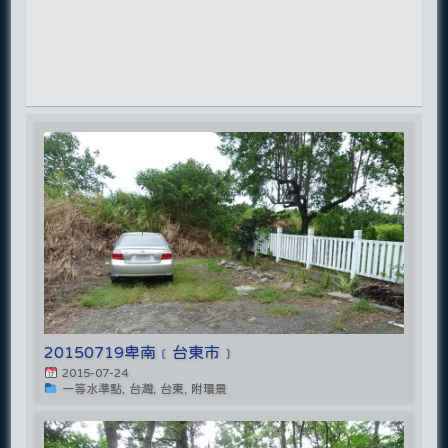
20150719卑南﹝台東市﹞
2015-07-24
一等水準點, 台灣, 台東, 附環景