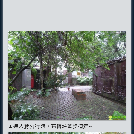
▲進入蔣公行館，右轉沿著步道走~