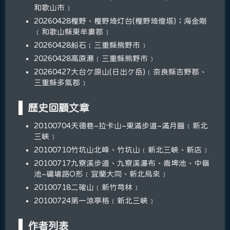
和歌山市﹞
20260428樫野、樫野埼灯台(樫野埼燈塔)；海金剛
﹝和歌山縣東牟婁郡﹞
20260428船石﹝三重縣熊野市﹞
20260428高原瀬﹝三重縣熊野市﹞
20260427大台ケ原山(日出ケ岳)﹝奈良縣吉野郡、
三重縣多氣郡﹞
歷史回顧文章
20100704天德巷~拉卡山~東滿步道~滿月圓﹝新北
三峽﹞
20100710竹坑山北峰、竹坑山﹝新北三峽、新店﹞
20100717九寮溪步道、九寮溪瀑布、崙埤池、中嶺
池~礦場路O形﹝宜蘭大同、新北烏來﹞
20100718二確山﹝新竹芎林﹞
20100724第一涼亭格﹝新北三峽﹞
作者列表