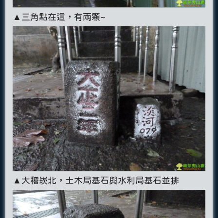
▲三角點在這，有兩顆~
▲大稽崁北，土木局基石與水利局基石並排