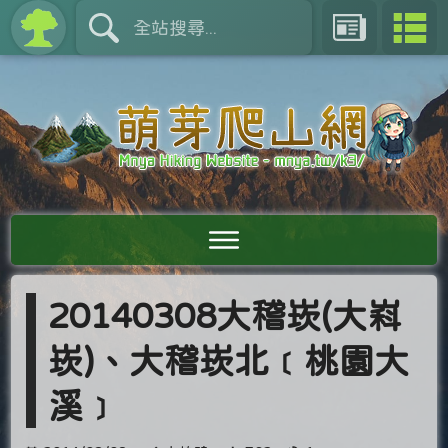
20140308大稽崁(大嵙
崁)、大稽崁北﹝桃園大
溪﹞