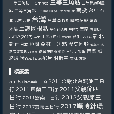
三等三角點
一等三角點
三等聯勤測量
一等水準點
南投
台中
二等三角點
台
點
二等聯勤測量點
北市都市計畫
台灣
台灣省政府圖根補點
土
北
嘉義
台南
台東
土調圖根點
木局
宜蘭
基石已遺失
專賣局
基隆市
新北
彰化
小百岳(2017)
山字水泥柱
屏東
控制點
建設廳
森林三角點
新竹
歷史回顧
桃園
日本
水
殖產局
苗栗
鑛
總督府圖根補點
花蓮
源保護區界
自然石
水資會
附環景
務課
附YouTube影片
雲林
高雄
標籤雲
2011合歡北台灣池二日
2010墾丁恆春美濃三日遊
2011父親節四
2011宜蘭三日行
行
日行
2012父親節三
2011雲南二日行
2017順時針環
日行
2017嘉義三日行