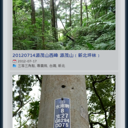
20120714源茂山西峰 源茂山﹝新北坪林﹞
2012-07-17
三等三角點, 專賣局, 台灣, 新北