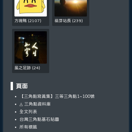
方塊鴨
(
2107
)
萌芽站長
(
239
)
風之足跡
(
24
)
頁面
【三角點寫真集】三等三角點1~100號
◬ 三角點資料庫
全文列表
台灣三角點基石貼圖
所有標籤