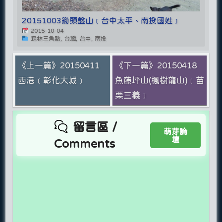
20151003鋤頭盤山﹝台中太平、南投國姓﹞
2015-10-04
森林三角點, 台灣, 台中, 南投
《上一篇》20150411
《下一篇》20150418
西港﹝彰化大城﹞
魚藤坪山(楓樹龍山)﹝苗
栗三義﹞
留言區 /
萌芽論
壇
Comments