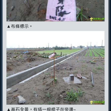
▲布條標示。
▲基石全景，有插一根桿子在旁邊~