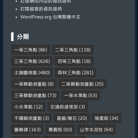
訂閱網站內容的資訊提供
訂閱留言的資訊提供
WordPress.org 台灣繁體中文
分類
一等三角點
(86)
二等三角點
(118)
三等三角點
(626)
四等三角點
(18)
土調圖根點
(480)
森林三角點
(281)
一等聯勤測量點
(8)
二等聯勤測量點
(25)
三等聯勤測量點
(73)
一等水準點
(53)
小水準點
(12)
交通局遞信部
(3)
不鏽鋼測量點
(3)
基盤/磐石
(20)
殖產局
(34)
鑛務課
(163)
專賣局
(60)
山字水泥柱
(64)