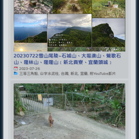
20230722雪山尾稜~石城山、大堀澳山、鶯歌石
山、隆林山、隆隆山﹝新北貢寮、宜蘭頭城﹞
2023-07-26
三等三角點, 山字水泥柱, 台灣, 新北, 宜蘭, 附YouTube影片