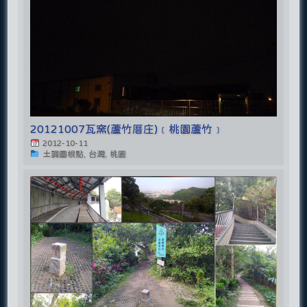
20121007瓦窯(蘆竹厝庄)﹝桃園蘆竹﹞
2012-10-11
土調圖根點, 台灣, 桃園