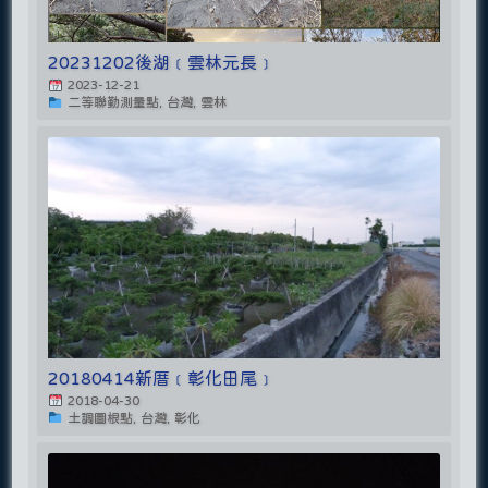
20231202後湖﹝雲林元長﹞
2023-12-21
二等聯勤測量點, 台灣, 雲林
20180414新厝﹝彰化田尾﹞
2018-04-30
土調圖根點, 台灣, 彰化