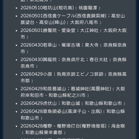
20260510粗坑山(粗坑崙)﹝桃園龍潭﹞
20260501西信貴ケーブル(西信貴鋼索線)；高安山
展望台、高安山(峰山)﹝大阪府八尾市﹞
20260501勝鬘院、愛染堂；大江神社﹝大阪府大阪
市﹞
20260430若草山、鶯塚古墳；東大寺﹝奈良縣奈良
市﹞
20260430興福院；奈良県庁北；春日大社﹝奈良縣
奈良市﹞
20260429小原；飛鳥京跡エビノコ郭跡﹝奈良縣高
市郡﹞
20260429和泉葛城山；葛城神社(高龗神社)﹝大阪
府岸和田市、和歌山縣紀之川市﹞
20260429虎伏山；和歌山城﹝和歌山縣和歌山市﹞
20260428章魚頭姿山(高津子山、出島)﹝和歌山縣
和歌山市﹞
20260428樫野、樫野埼灯台(樫野埼燈塔)；海金剛
﹝和歌山縣東牟婁郡﹞