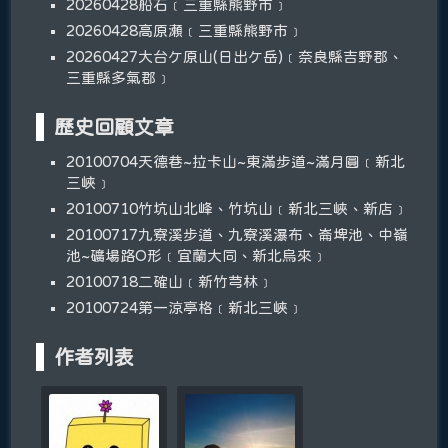
20260428船石﹝三重縣熊野市﹞
20260428高原瀬﹝三重縣熊野市﹞
20260427大台ケ原山(日出ケ岳)﹝奈良縣吉野郡、
三重縣多氣郡﹞
歷史回顧文章
20100704天德巷~拉卡山~東滿步道~滿月圓﹝新北
三峽﹞
20100710竹坑山北峰、竹坑山﹝新北三峽、新店﹞
20100717九寮溪步道、九寮溪瀑布、崙埤池、中嶺
池~礦場路O形﹝宜蘭大同、新北烏來﹞
20100718二確山﹝新竹芎林﹞
20100724第一涼亭格﹝新北三峽﹞
作者列表