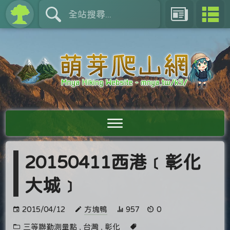
20150411西港﹝彰化
大城﹞
2015/04/12
方塊鴨
957
0
三等聯勤測量點
,
台灣
,
彰化