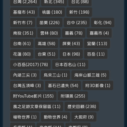
台灣
(2,264)
新北
(345)
台北
(88)
基隆市
(43)
桃園
(180)
新竹
(198)
新竹市
(7)
苗栗
(226)
台中
(235)
彰化
(94)
南投
(351)
雲林
(80)
嘉義
(78)
嘉義市
(4)
台南
(61)
高雄
(58)
屏東
(43)
宜蘭
(113)
花蓮
(80)
台東
(51)
日本
(98)
百岳
(11)
小百岳(2017)
(78)
日本百名山
(11)
內湖三尖
(3)
烏來三山
(1)
海岸山脈三雄
(5)
台灣五頂峰
(3)
基石已遺失
(54)
附3D影像
(1)
附YouTube影片
(155)
附環景
(255)
風之足跡文章保留區
(11)
歷史回顧
(238)
植物世界
(1)
動物世界
(4)
大阪府
(9)