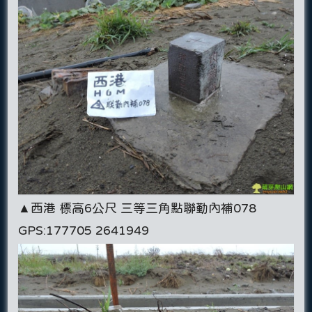
▲西港 標高6公尺 三等三角點聯勤內補078
GPS:177705 2641949