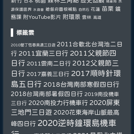
森林三角點
新竹
歷史回顧
桃園
日本
水
殖產局
苗栗
鑛
總督府圖根補點
花蓮
源保護區界
自然石
水資會
附環景
務課
附YouTube影片
雲林
高雄
標籤雲
2011合歡北台灣池二日
2010墾丁恆春美濃三日遊
2011父親節四
2011宜蘭三日行
行
日行
2012父親節三
2011雲南二日行
2017順時針環
日行
2017嘉義三日行
島五日行
2018台灣南部寒假四日行
2018台灣南部暑假四日行
2019南投機車
2020屏東
2020南投力行機車行
三日行
三地門三日遊
2020花東海岸山脈最高
2020逆時鐘環島機車
峰四日行