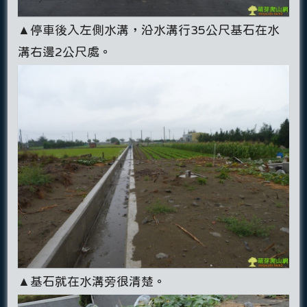
▲停車後入左側水溝，沿水溝行35公尺基石在水
溝右邊2公尺處。
▲基石就在水溝旁很清楚。