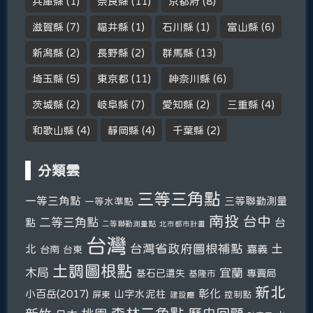
兵庫縣
(1)
奈良縣
(11)
京都府
(8)
滋賀縣
(7)
福井縣
(1)
石川縣
(1)
富山縣
(6)
新潟縣
(2)
長野縣
(2)
群馬縣
(13)
埼玉縣
(5)
東京都
(11)
神奈川縣
(6)
茨城縣
(2)
岐阜縣
(7)
愛知縣
(2)
三重縣
(4)
和歌山縣
(4)
靜岡縣
(4)
千葉縣
(2)
分類雲
三等三角點
一等三角點
三等聯勤測量
一等水準點
南投
台中
二等三角點
台
點
二等聯勤測量點
北市都市計畫
台灣
台灣省政府圖根補點
土
北
嘉義
台南
台東
土調圖根點
木局
宜蘭
基石已遺失
專賣局
基隆市
新北
彰化
小百岳(2017)
山字水泥柱
屏東
控制點
建設廳