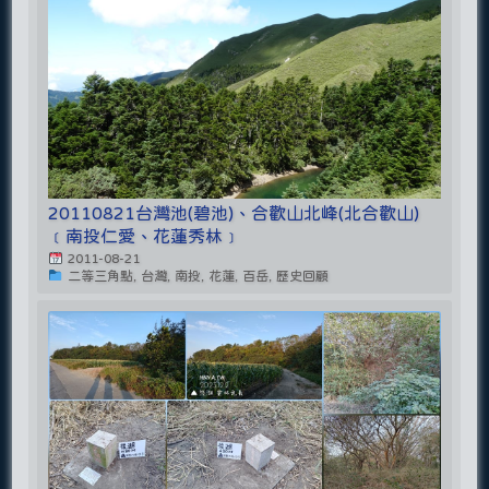
20110821台灣池(碧池)、合歡山北峰(北合歡山)
﹝南投仁愛、花蓮秀林﹞
2011-08-21
二等三角點, 台灣, 南投, 花蓮, 百岳, 歷史回顧