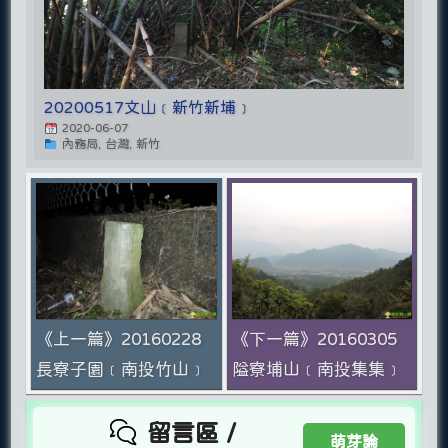
20200517文山﹝新竹新埔﹞
2020-06-07
內務局, 台灣, 新竹
《上一篇》20160228
《下一篇》20160305
長寮子園﹝南投竹山﹞
隘寮埔山﹝南投集集﹞
留言區 /
萌芽論