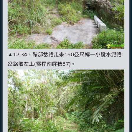
▲12:34，鞍部岔路走來150公尺轉一小段水泥路
岔路取左上(電桿南屏枝57)。