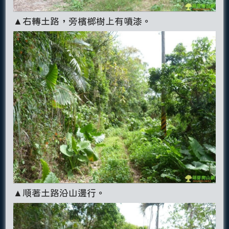
▲右轉土路，旁檳榔樹上有噴漆。
▲順著土路沿山邊行。