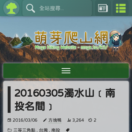
20160305濁水山﹝南
投名間﹞
2016/03/06
方塊鴨
3,264
2
三等三角點
,
台灣
,
南投