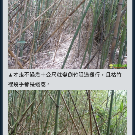
▲才走不過幾十公尺就變倒竹阻道難行，且枯竹
裡幾乎都是蟻窩。