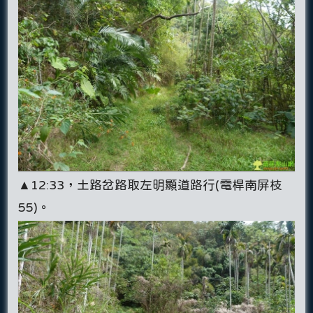
▲12:33，土路岔路取左明顯道路行(電桿南屏枝
55)。