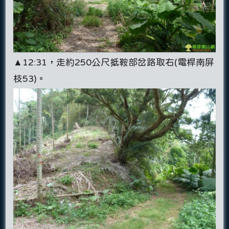
▲12:31，走約250公尺抵鞍部岔路取右(電桿南屏
枝53)。