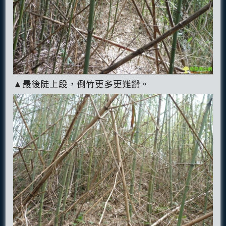
▲最後陡上段，倒竹更多更難鑽。