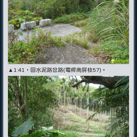
▲1:41，回水泥路岔路(電桿南屏枝57)。