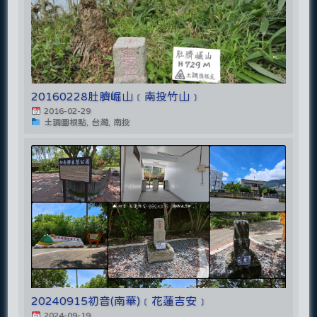
20160228肚臍崛山﹝南投竹山﹞
2016-02-29
土調圖根點, 台灣, 南投
20240915初音(南華)﹝花蓮吉安﹞
2024-09-19