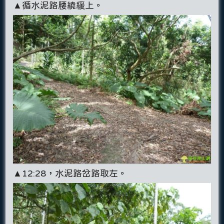
▲循水泥路腰繞緩上。
▲12:28，水泥路岔路取左。