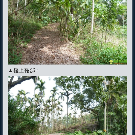
▲緩上鞍部。