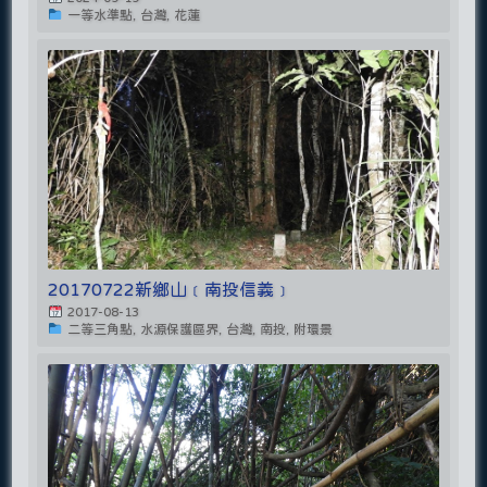
一等水準點, 台灣, 花蓮
20170722新鄉山﹝南投信義﹞
2017-08-13
二等三角點, 水源保護區界, 台灣, 南投, 附環景