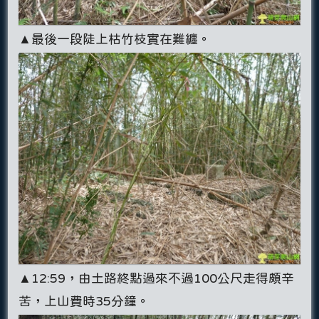
▲最後一段陡上枯竹枝實在難纏。
▲12:59，由土路終點過來不過100公尺走得頗辛
苦，上山費時35分鐘。