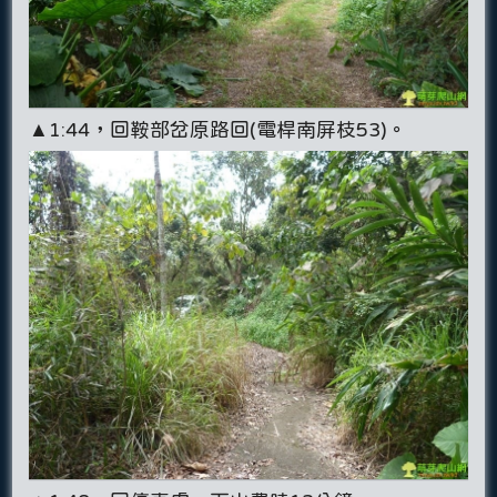
▲1:44，回鞍部岔原路回(電桿南屏枝53)。