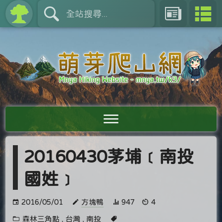
20160430茅埔﹝南投
國姓﹞
2016/05/01
方塊鴨
947
4
森林三角點
,
台灣
,
南投