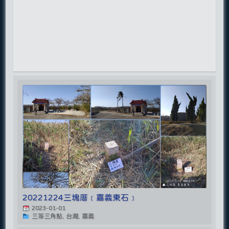
20221224三塊厝﹝嘉義東石﹞
2023-01-01
三等三角點, 台灣, 嘉義