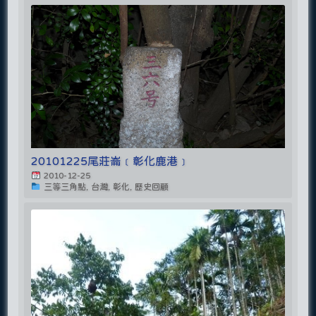
20101225尾莊崙﹝彰化鹿港﹞
2010-12-25
三等三角點, 台灣, 彰化, 歷史回顧