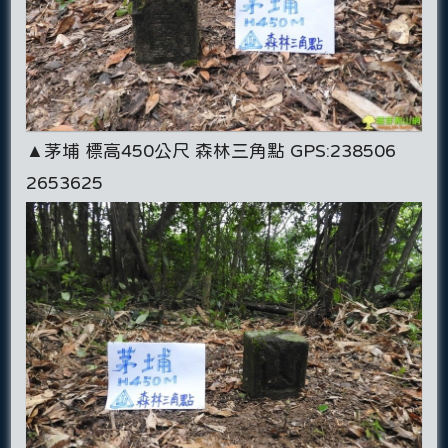
▲茅埔 標高450公尺 森林三角點 GPS:238506
2653625