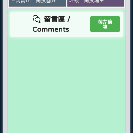
三角崙山﹝南投國姓﹞
坪頭﹝南投埔里﹞
留言區 /
萌芽論
壇
Comments