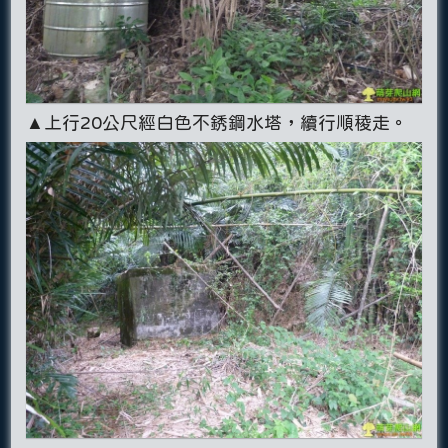
▲上行20公尺經白色不銹鋼水塔，續行順稜走。