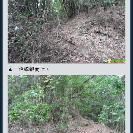
▲一路蜿蜒而上。