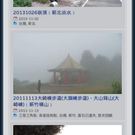
20131026崁頂﹝新北淡水﹞
2013-11-02
台灣, 新北
20111113大崎崠步道(大旗崠步道)、大山背山(大
崎崠)﹝新竹橫山﹞
2011-11-13
三等三角點, 衛星控制點, 台灣, 新竹, 基石已遺失, 歷史回顧