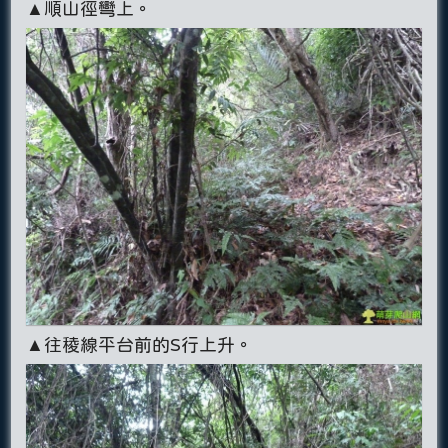
▲順山徑彎上。
▲往稜線平台前的S行上升。