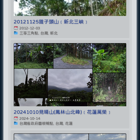
20121125錐子頭山﹝新北三峽﹞
2012-12-03
三等三角點, 台灣, 新北
20241010見晴山(鳳林山北峰)﹝花蓮萬榮﹞
2024-10-14
台灣省政府圖根補點, 台灣, 花蓮