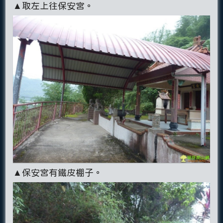
▲取左上往保安宮。
▲保安宮有鐵皮棚子。