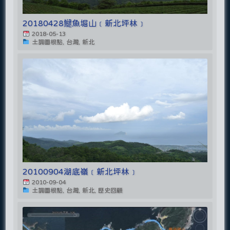
20180428𩻸魚堀山﹝新北坪林﹞
2018-05-13
土調圖根點, 台灣, 新北
20100904湖底嶺﹝新北坪林﹞
2010-09-04
土調圖根點, 台灣, 新北, 歷史回顧