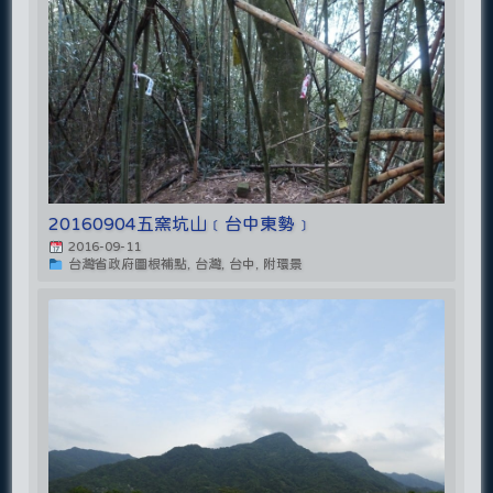
20160904五窯坑山﹝台中東勢﹞
2016-09-11
台灣省政府圖根補點, 台灣, 台中, 附環景