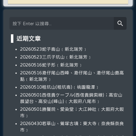
近期文章
20260523蛇子崙山﹝新北瑞芳﹞
20260523三爪子坑山﹝新北瑞芳﹞
20260516蛇子形﹝新北瑞芳﹞
20260516港仔尾山西峰、港仔尾山、港仔尾山最高
點﹝新北瑞芳﹞
20260510粗坑山(粗坑崙)﹝桃園龍潭﹞
20260501西信貴ケーブル(西信貴鋼索線)；高安山
展望台、高安山(峰山)﹝大阪府八尾市﹞
20260501勝鬘院、愛染堂；大江神社﹝大阪府大阪
市﹞
20260430若草山、鶯塚古墳；東大寺﹝奈良縣奈良
市﹞