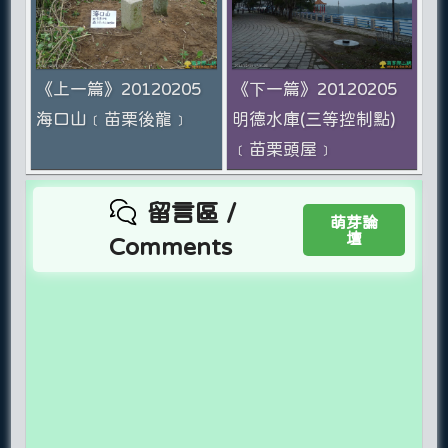
《上一篇》20120205
《下一篇》20120205
海口山﹝苗栗後龍﹞
明德水庫(三等控制點)
﹝苗栗頭屋﹞
留言區 /
萌芽論
壇
Comments