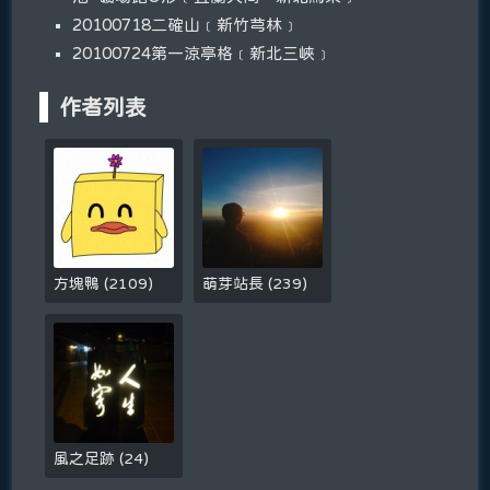
20100718二確山﹝新竹芎林﹞
20100724第一涼亭格﹝新北三峽﹞
作者列表
方塊鴨
(
2109
)
萌芽站長
(
239
)
風之足跡
(
24
)