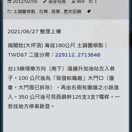
2012/02/05
萌芽站長
969
1
土調圖根點
,
台灣
,
苗栗
,
歷史回顧
2021/06/27 整理上傳
描閣社(大坪頂) 海拔180公尺 土調圖根點｜
TWD67 二度分帶：
229112, 2713648
台13線順樁方向（南下）過揚升加油站左入巷
子，100 公尺後為「瑞發紡織廠」大門口（廢
棄，大門現已拆除），再由右側有圍牆之小路進
入，350 公尺後可見西銅幹125支3支7電桿，一
旁找地方停車啟登。