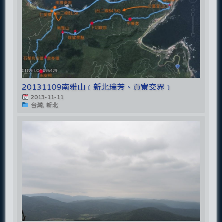
20131109南雅山﹝新北瑞芳、貢寮交界﹞
2013-11-11
台灣, 新北