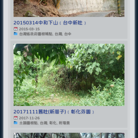
20150314中和下山﹝台中新社﹞
2015-03-15
台灣省政府圖根補點, 台灣, 台中
20171111舊社(新厝子)﹝彰化芬園﹞
2017-11-26
土調圖根點, 台灣, 彰化, 附環景