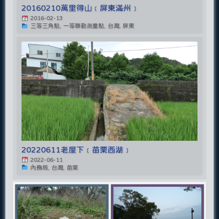
20160210萬里得山﹝屏東滿州﹞
2016-02-13
三等三角點, 一等聯勤測量點, 台灣, 屏東
20220611老屋下﹝苗栗西湖﹞
2022-06-11
內務局, 台灣, 苗栗