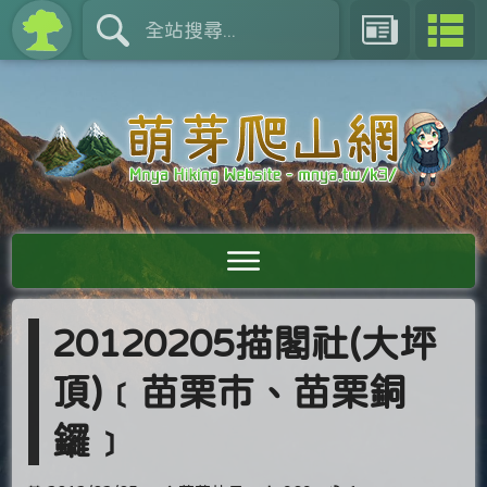
20120205描閣社(大坪
頂)﹝苗栗市、苗栗銅
鑼﹞