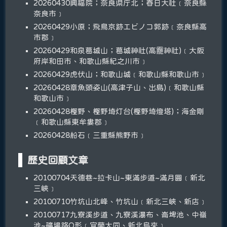
20260430興福院；奈良県庁北；春日大社﹝奈良縣
奈良市﹞
20260429小原；飛鳥京跡エビノコ郭跡﹝奈良縣高
市郡﹞
20260429和泉葛城山；葛城神社(高龗神社)﹝大阪
府岸和田市、和歌山縣紀之川市﹞
20260429虎伏山；和歌山城﹝和歌山縣和歌山市﹞
20260428章魚頭姿山(高津子山、出島)﹝和歌山縣
和歌山市﹞
20260428樫野、樫野埼灯台(樫野埼燈塔)；海金剛
﹝和歌山縣東牟婁郡﹞
20260428船石﹝三重縣熊野市﹞
歷史回顧文章
20100704天德巷~拉卡山~東滿步道~滿月圓﹝新北
三峽﹞
20100710竹坑山北峰、竹坑山﹝新北三峽、新店﹞
20100717九寮溪步道、九寮溪瀑布、崙埤池、中嶺
池~礦場路O形﹝宜蘭大同、新北烏來﹞