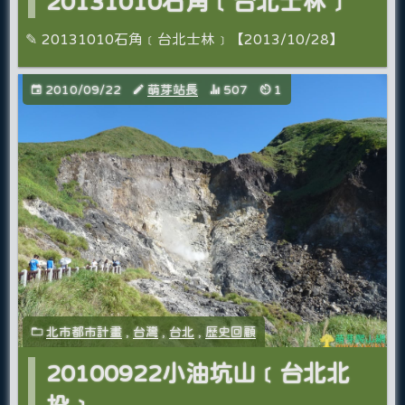
20131010石角﹝台北士林﹞
✎ 20131010石角﹝台北士林﹞【2013/10/28】
2010/09/22
萌芽站長
507
1
北市都市計畫
,
台灣
,
台北
,
歷史回顧
20100922小油坑山﹝台北北