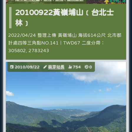
20100922黃嶺埔山﹝台北士
林﹞
2022/04/24 整理上傳 黃嶺埔山 海拔614公尺 北市都
計處四等三角點NO.141｜TWD67 二度分帶：
305802, 2783243
2010/09/22
萌芽站長
754
0