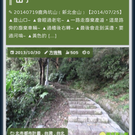
✎ 20140719鹿角坑山﹝新北金山﹞【2014/07/25】
▲登山口~ ▲會經過老宅~ ▲一路走廢棄產道，這是路
旁的廢棄車輛~ ▲過橋後右轉~ ▲最後會走到溪邊，要
過河唷~ ▲黃色的 […]
2013/10/30
方塊鴨
505
0
北市都市計畫
,
台灣
,
台北