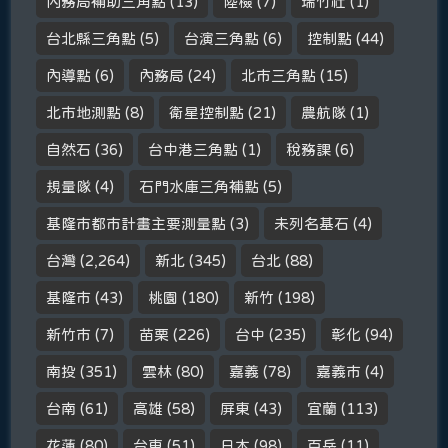
內務局補助三角點
(13)
陸檢
(7)
瑞竹社
(1)
台北縣三角點
(5)
台演三角點
(6)
控制點
(44)
內導點
(6)
內務局
(24)
北市三角點
(15)
北市地測點
(8)
衛星控制點
(21)
農航隊
(1)
自然石
(36)
台中港三角點
(1)
稅務課
(6)
規量隊
(4)
石門水庫三角補點
(5)
基隆市都市計畫主要測量點
(3)
未列名基石
(4)
台灣
(2,264)
新北
(345)
台北
(88)
基隆市
(43)
桃園
(180)
新竹
(198)
新竹市
(7)
苗栗
(226)
台中
(235)
彰化
(94)
南投
(351)
雲林
(80)
嘉義
(78)
嘉義市
(4)
台南
(61)
高雄
(58)
屏東
(43)
宜蘭
(113)
花蓮
(80)
台東
(51)
日本
(98)
百岳
(11)