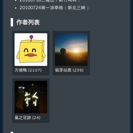
20100724第一涼亭格﹝新北三峽﹞
作者列表
方塊鴨
(
2107
)
萌芽站長
(
239
)
風之足跡
(
24
)