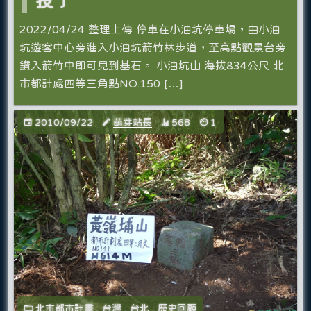
投﹞
2022/04/24 整理上傳 停車在小油坑停車場，由小油
坑遊客中心旁進入小油坑箭竹林步道，至高點觀景台旁
鑽入箭竹中即可見到基石。 小油坑山 海拔834公尺 北
市都計處四等三角點NO.150 […]
2010/09/22
萌芽站長
568
1
北市都市計畫
,
台灣
,
台北
,
歷史回顧