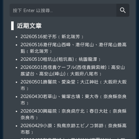
近期文章
20260516蛇子形﹝新北瑞芳﹞
20260516港仔尾山西峰、港仔尾山、港仔尾山最高
點﹝新北瑞芳﹞
20260510粗坑山(粗坑崙)﹝桃園龍潭﹞
20260501西信貴ケーブル(西信貴鋼索線)；高安山
展望台、高安山(峰山)﹝大阪府八尾市﹞
20260501勝鬘院、愛染堂；大江神社﹝大阪府大阪
市﹞
20260430若草山、鶯塚古墳；東大寺﹝奈良縣奈良
市﹞
20260430興福院；奈良県庁北；春日大社﹝奈良縣
奈良市﹞
20260429小原；飛鳥京跡エビノコ郭跡﹝奈良縣高
市郡﹞