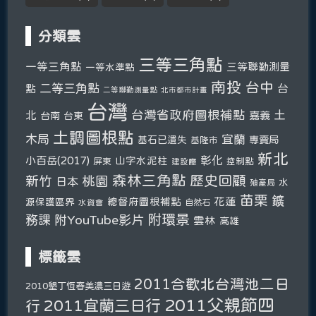
分類雲
三等三角點
一等三角點
三等聯勤測量
一等水準點
南投
台中
二等三角點
台
點
二等聯勤測量點
北市都市計畫
台灣
台灣省政府圖根補點
土
北
嘉義
台南
台東
土調圖根點
木局
宜蘭
基石已遺失
專賣局
基隆市
新北
彰化
小百岳(2017)
山字水泥柱
屏東
控制點
建設廳
森林三角點
新竹
歷史回顧
桃園
日本
水
殖產局
苗栗
鑛
總督府圖根補點
花蓮
源保護區界
自然石
水資會
附環景
務課
附YouTube影片
雲林
高雄
標籤雲
2011合歡北台灣池二日
2010墾丁恆春美濃三日遊
2011父親節四
2011宜蘭三日行
行