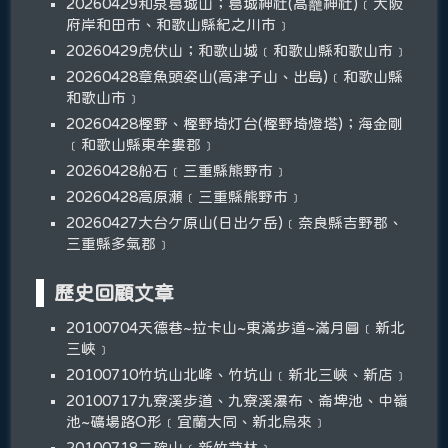
20260429和泉葛城山；葛城神社(高龗神社)﹝大阪
府岸和田市、和歌山縣紀之川市﹞
20260429虎伏山；和歌山城﹝和歌山縣和歌山市﹞
20260428章魚頭姿山(高津子山、出島)﹝和歌山縣
和歌山市﹞
20260428樫野、樫野埼灯台(樫野埼燈塔)；海金剛
﹝和歌山縣東牟婁郡﹞
20260428船石﹝三重縣熊野市﹞
20260428高原瀬﹝三重縣熊野市﹞
20260427大台ケ原山(日出ケ岳)﹝奈良縣吉野郡、
三重縣多氣郡﹞
歷史回顧文章
20100704天德巷~拉卡山~東滿步道~滿月圓﹝新北
三峽﹞
20100710竹坑山北峰、竹坑山﹝新北三峽、新店﹞
20100717九寮溪步道、九寮溪瀑布、崙埤池、中嶺
池~礦場路O形﹝宜蘭大同、新北烏來﹞
20100718二確山﹝新竹芎林﹞