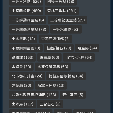
三等三角點
(626)
四等三角點
(18)
土調圖根點
(480)
森林三角點
(281)
一等聯勤測量點
(8)
二等聯勤測量點
(25)
三等聯勤測量點
(73)
一等水準點
(53)
小水準點
(12)
交通局遞信部
(3)
不鏽鋼測量點
(3)
基盤/磐石
(20)
殖產局
(34)
鑛務課
(163)
專賣局
(60)
山字水泥柱
(64)
水資會
(30)
水源保護區界
(50)
北市都市計畫
(24)
總督府圖根補點
(64)
建設廳
(30)
海軍三角點
(13)
台灣省政府圖根補點
(138)
野牛基石
(5)
土木局
(117)
三合基石
(2)