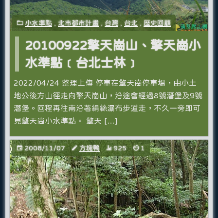
小水準點
,
北市都市計畫
,
台灣
,
台北
,
歷史回顧
20100922擎天崗山、擎天崗小
水準點﹝台北士林﹞
2022/04/24 整理上傳 停車在擎天崗停車場，由小土
地公後方山徑走向擎天崗山，沿途會經過8號潛堡及9號
潛堡。回程再往南沿著絹絲瀑布步道走，不久一旁即可
見擎天崗小水準點。 擎天 […]
2008/11/07
方塊鴨
925
1