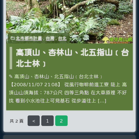
北市都市計畫
,
台灣
,
台北
高頂山、杏林山、北五指山﹝台
北士林﹞
✎ 高頂山、杏林山、北五指山﹝台北士林﹞
【2008/11/07 21:08】 從風行咖啡前進工寮 陡上 高
頂山山頂海拔：787公尺 四等三角點 在大草原裡 不好
找 看到小水池往上可見基石 從步道往上 […]
<
1
2
共 2 頁