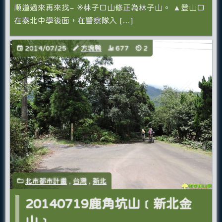
順道過來再來找~ ※林子口山修正為林子山。 ▲登山口
在泰北中學後面，在警察隊入 […]
2014/07/25
方塊鴨
677
2
北市都市計畫
,
台灣
,
新北
20140719鹿角坑山﹝新北金
山﹞