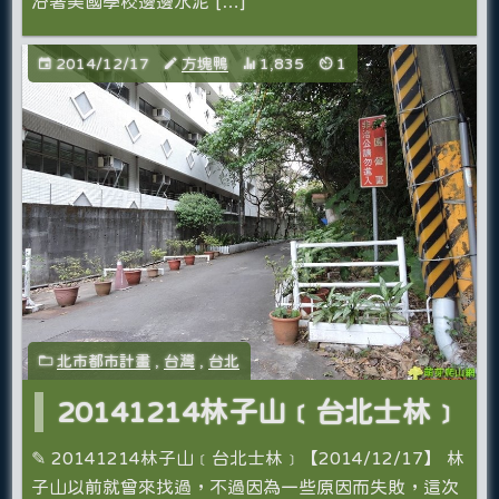
沿著美國學校邊邊水泥 […]
2014/12/17
方塊鴨
1,835
1
北市都市計畫
,
台灣
,
台北
20141214林子山﹝台北士林﹞
✎ 20141214林子山﹝台北士林﹞【2014/12/17】 林
子山以前就曾來找過，不過因為一些原因而失敗，這次