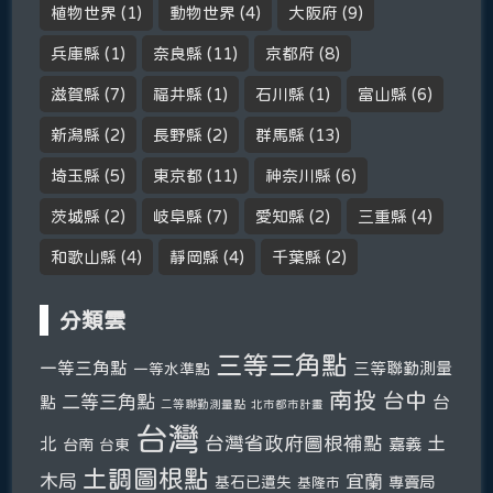
植物世界
(1)
動物世界
(4)
大阪府
(9)
兵庫縣
(1)
奈良縣
(11)
京都府
(8)
滋賀縣
(7)
福井縣
(1)
石川縣
(1)
富山縣
(6)
新潟縣
(2)
長野縣
(2)
群馬縣
(13)
埼玉縣
(5)
東京都
(11)
神奈川縣
(6)
茨城縣
(2)
岐阜縣
(7)
愛知縣
(2)
三重縣
(4)
和歌山縣
(4)
靜岡縣
(4)
千葉縣
(2)
分類雲
三等三角點
一等三角點
三等聯勤測量
一等水準點
南投
台中
二等三角點
台
點
二等聯勤測量點
北市都市計畫
台灣
台灣省政府圖根補點
土
北
嘉義
台南
台東
土調圖根點
木局
宜蘭
基石已遺失
專賣局
基隆市