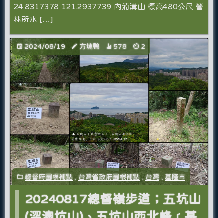
24.8317378 121.2937739 內湳溝山 標高480公尺 營
林所水 […]
2024/08/19
方塊鴨
578
2
總督府圖根補點
,
台灣省政府圖根補點
,
台灣
,
基隆市
20240817總督嶺步道；五坑山
(深澳坑山)、五坑山西北峰﹝基