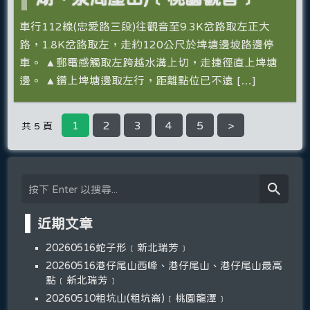
車行112線(忠愛路三段)往觀音至9.3K岔路取左正大
路，1.8K岔路取左，走約120公尺於埤塘邊坡路邊停
車。 ▲郵電感觸取左跨越水溝上切，走捷徑直上埤塘
邊。 ▲鑽上埤塘邊取左行，距離點位已不遠 […]
1
2
3
4
5
>
共 5 頁
近期文章
20260516蛇子形﹝新北瑞芳﹞
20260516港仔尾山西峰、港仔尾山、港仔尾山最高
點﹝新北瑞芳﹞
20260510粗坑山(粗坑崙)﹝桃園龍潭﹞