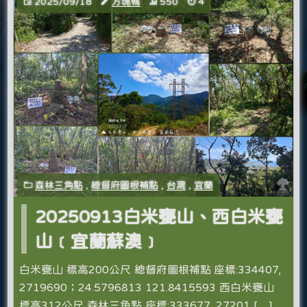
2025/09/18
方塊鴨
550
4
森林三角點
,
總督府圖根補點
,
台灣
,
宜蘭
20250913白米甕山、西白米甕
山﹝宜蘭蘇澳﹞
白米甕山 標高200公尺 總督府圖根補點 座標:334407,
2719690；24.5796813 121.8415593 西白米甕山
標高312公尺 森林三角點 座標:333677, 27201 […]