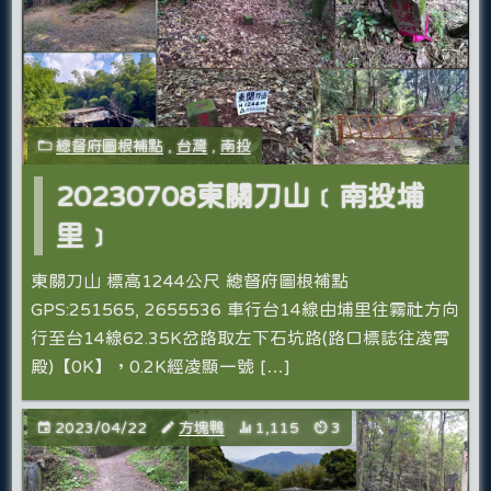
總督府圖根補點
,
台灣
,
南投
20230708東關刀山﹝南投埔
里﹞
東關刀山 標高1244公尺 總督府圖根補點
GPS:251565, 2655536 車行台14線由埔里往霧社方向
行至台14線62.35K岔路取左下石坑路(路口標誌往凌霄
殿)【0K】，0.2K經凌顯一號 […]
2023/04/22
方塊鴨
1,115
3