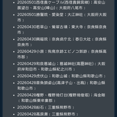
20260501西信貴ケーブル(西信貴鋼索線)；高安山
展望台、高安山(峰山)﹝大阪府八尾市﹞
20260501勝鬘院、愛染堂；大江神社﹝大阪府大阪
市﹞
20260430若草山、鶯塚古墳；東大寺﹝奈良縣奈良
市﹞
20260430興福院；奈良県庁北；春日大社﹝奈良縣
奈良市﹞
20260429小原；飛鳥京跡エビノコ郭跡﹝奈良縣高
市郡﹞
20260429和泉葛城山；葛城神社(高龗神社)﹝大阪
府岸和田市、和歌山縣紀之川市﹞
20260429虎伏山；和歌山城﹝和歌山縣和歌山市﹞
20260428章魚頭姿山(高津子山、出島)﹝和歌山縣
和歌山市﹞
20260428樫野、樫野埼灯台(樫野埼燈塔)；海金剛
﹝和歌山縣東牟婁郡﹞
20260428船石﹝三重縣熊野市﹞
20260428高原瀬﹝三重縣熊野市﹞