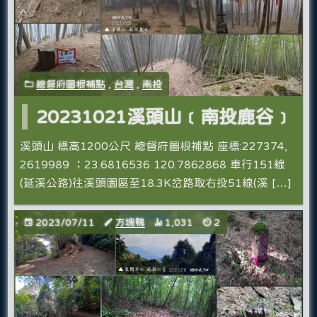
總督府圖根補點
,
台灣
,
南投
20231021溪頭山﹝南投鹿谷﹞
溪頭山 標高1200公尺 總督府圖根補點 座標:227374,
2619989 ；23.6816536 120.7862868 車行151線
(延溪公路)往溪頭園區至18.3K岔路取右投51線(溪 […]
2023/07/11
方塊鴨
1,031
2