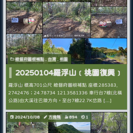
總督府圖根補點
,
台灣
,
桃園
20250104羅浮山﹝桃園復興﹞
羅浮山 標高701公尺 總督府圖根補點 座標:285383,
2742476；24.78734 121.3581336 車行台7線(北橫
公路)由大溪往巴陵方向，至台7線22.7K岔路 […]
2024/10/08
方塊鴨
894
1