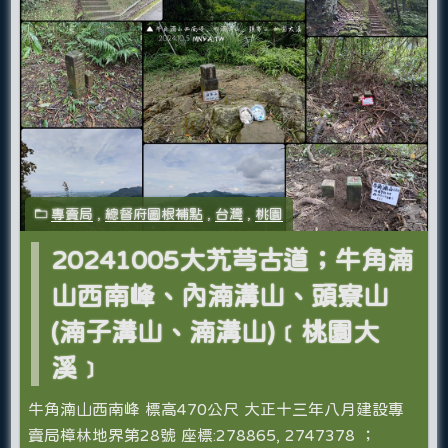
專賣局
,
總督府圖根補點
,
台灣
,
桃園
20241005大艽芎古道；牛角湳
山西南峰、內湳溝山、頭寮山
(湳子溝山、湳溝山)﹝桃園大
溪﹞
牛角湳山西南峰 標高470公尺 大正十三年八月建設專
賣局樟林地界第28號 座標:278865, 2747378 ；