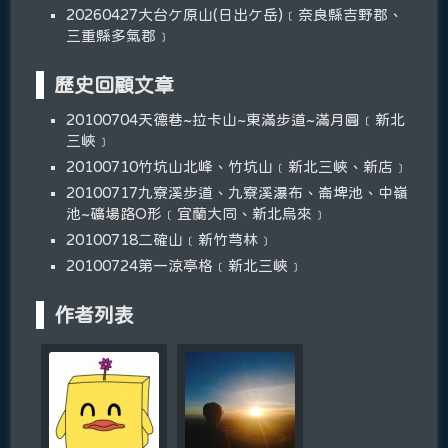
20260427大台ケ原山(日出ケ岳)﹝奈良縣吉野郡、
三重縣多氣郡﹞
歷史回顧文章
20100704天德巷~拉卡山~東滿步道~滿月圓﹝新北
三峽﹞
20100710竹坑山北峰、竹坑山﹝新北三峽、新店﹞
20100717九寮溪步道、九寮溪瀑布、崙埤池、中嶺
池~礦場路O形﹝宜蘭大同、新北烏來﹞
20100718二確山﹝新竹芎林﹞
20100724第一涼亭格﹝新北三峽﹞
作者列表