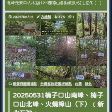
北峰走安平坑林道(12K西德山自動氣象站)往回冬 […]
2025/06/15
方塊鴨
375
1
總督府圖根補點
,
台灣省政府圖根補點
,
台灣
,
新北
20250531楠子口山南峰、楠子
口山北峰、火燒樟山（下）﹝新