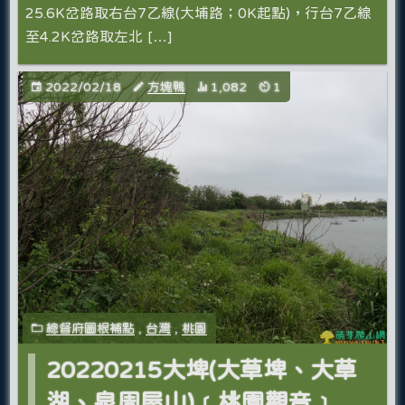
25.6K岔路取右台7乙線(大埔路；0K起點)，行台7乙線
至4.2K岔路取左北 […]
2022/02/18
方塊鴨
1,082
1
總督府圖根補點
,
台灣
,
桃園
20220215大埤(大草埤、大草
湖、泉周屋山)﹝桃園觀音﹞