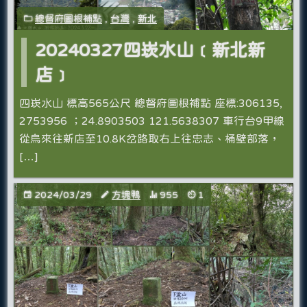
總督府圖根補點
,
台灣
,
新北
20240327四崁水山﹝新北新
店﹞
四崁水山 標高565公尺 總督府圖根補點 座標:306135,
2753956 ；24.8903503 121.5638307 車行台9甲線
從烏來往新店至10.8K岔路取右上往忠志、桶壁部落，
[…]
2024/03/29
方塊鴨
955
1