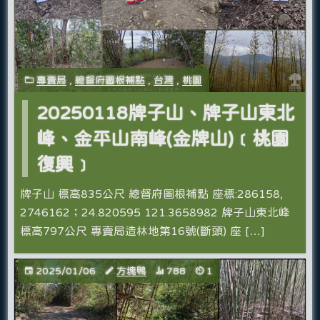
專賣局
,
總督府圖根補點
,
台灣
,
桃園
20250118牌子山、牌子山東北
峰、金平山南峰(金牌山)﹝桃園
復興﹞
牌子山 標高835公尺 總督府圖根補點 座標:286158,
2746162；24.820595 121.3658982 牌子山東北峰
標高797公尺 專賣局造林地第16號(斷頭) 座 […]
2025/01/06
方塊鴨
788
1