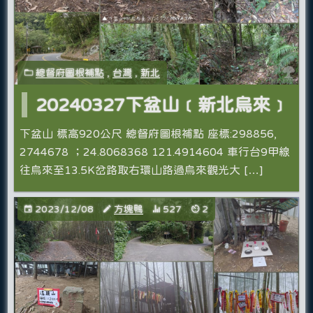
總督府圖根補點
,
台灣
,
新北
20240327下盆山﹝新北烏來﹞
下盆山 標高920公尺 總督府圖根補點 座標:298856,
2744678 ；24.8068368 121.4914604 車行台9甲線
往烏來至13.5K岔路取右環山路過烏來觀光大 […]
2023/12/08
方塊鴨
527
2