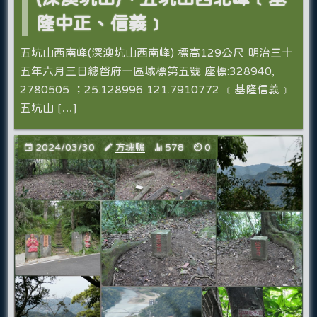
隆中正、信義﹞
五坑山西南峰(深澳坑山西南峰) 標高129公尺 明治三十
五年六月三日總督府一區域標第五號 座標:328940,
2780505 ；25.128996 121.7910772 ﹝基隆信義﹞
五坑山 […]
2024/03/30
方塊鴨
578
0