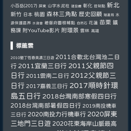
新北
彰化
小百岳(2017)
山字水泥柱
屏東
控制點
建設廳
森林三角點
新竹
歷史回顧
桃園
日本
水
殖產局
苗栗
鑛
總督府圖根補點
花蓮
源保護區界
自然石
水資會
附環景
務課
附YouTube影片
雲林
高雄
標籤雲
2011合歡北台灣池二日
2010墾丁恆春美濃三日遊
2011父親節四
2011宜蘭三日行
行
日行
2012父親節三
2011雲南二日行
2017順時針環
日行
2017嘉義三日行
島五日行
2018台灣南部寒假四日行
2018台灣南部暑假四日行
2019南投機車
2020屏東
2020南投力行機車行
三日行
三地門三日遊
2020花東海岸山脈最高