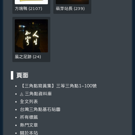
方塊鴨
(
2107
)
萌芽站長
(
239
)
風之足跡
(
24
)
頁面
【三角點寫真集】三等三角點1~100號
◬ 三角點資料庫
全文列表
台灣三角點基石貼圖
所有標籤
熱門文章
關於本站