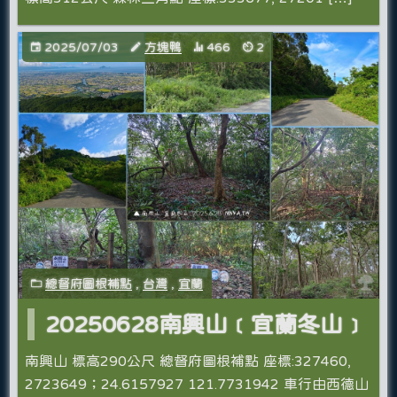
2025/07/03
方塊鴨
466
2
總督府圖根補點
,
台灣
,
宜蘭
20250628南興山﹝宜蘭冬山﹞
南興山 標高290公尺 總督府圖根補點 座標:327460,
2723649；24.6157927 121.7731942 車行由西德山