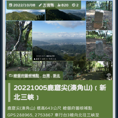
2022/10/08
方塊鴨
820
2
總督府圖根補點
,
台灣
,
新北
20221005鹿窟尖(湊角山)﹝新
北三峽﹞
鹿窟尖(湊角山) 標高643公尺 總督府圖根補點
GPS:288965, 2753867 車行台3線向北往三峽至