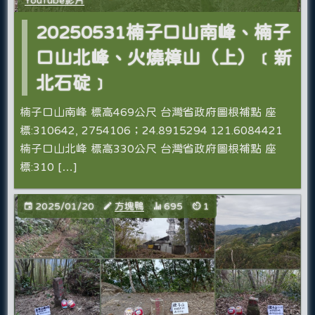
20250531楠子口山南峰、楠子
口山北峰、火燒樟山（上）﹝新
北石碇﹞
楠子口山南峰 標高469公尺 台灣省政府圖根補點 座
標:310642, 2754106；24.8915294 121.6084421
楠子口山北峰 標高330公尺 台灣省政府圖根補點 座
標:310 […]
2025/01/20
方塊鴨
695
1