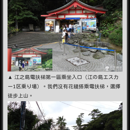
▲ 江之島電扶梯第一區乘坐入口（江の島エスカ
ー1区乗り場）。我們沒有花錢搭乘電扶梯，選擇
徒步上山。