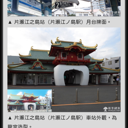
▲ 片瀨江之島站（片瀬江ノ島駅）月台牌面。
▲ 片瀨江之島站（片瀬江ノ島駅）車站外觀，為
龍宮造型。