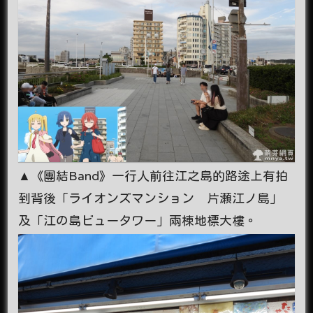
▲《團結Band》一行人前往江之島的路途上有拍
到背後「ライオンズマンション 片瀬江ノ島」
及「江の島ビュータワー」兩棟地標大樓。