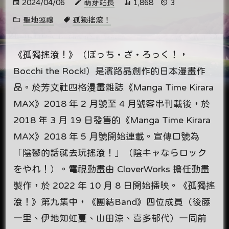
2024/04/06
萌芽站長
1,868
3
聖地巡禮
孤獨搖滾！
《孤獨搖滾！》（ぼっち・ざ・ろっく！，
Bocchi the Rock!）是濱路晶創作的日本漫畫作
品。於芳文社四格漫畫雜誌《Manga Time Kirara
MAX》2018 年 2 月號至 4 月號客串刊載後，於
2018 年 3 月 19 日發售的《Manga Time Kirara
MAX》2018 年 5 月號開始連載。宣傳口號為
「陰鬱的話就去玩搖滾！」（陰キャならロック
をやれ！）。電視動畫由 CloverWorks 擔任動畫
製作，於 2022 年 10 月 8 日開始播映。《孤獨搖
滾！》第九集中，《團結Band》四位成員（後藤
一里、伊地知虹夏、山田涼、喜多郁代）一同前