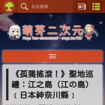
《孤獨搖滾！》聖地巡
禮：江之島（江の島）
﹝日本神奈川縣﹞