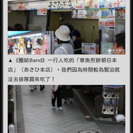
▲《團結Band》一行人吃的「章魚煎餅朝日本
店」（あさひ本店）。我們因為時間較為緊迫就
沒去排隊買來吃了！