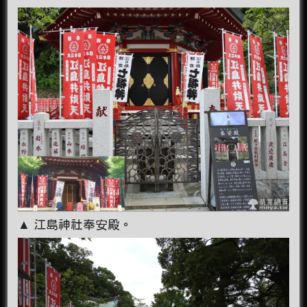
▲ 江島神社奉安殿。