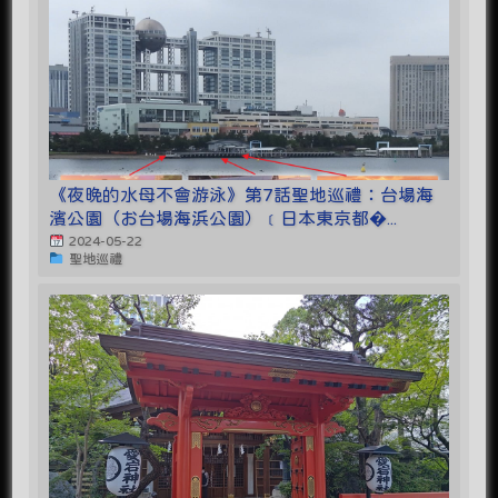
《夜晚的水母不會游泳》第7話聖地巡禮：台場海
濱公園（お台場海浜公園）﹝日本東京都�...
2024-05-22
聖地巡禮