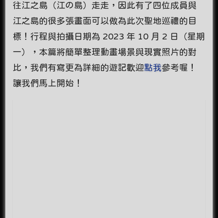
往江之島（江の島）走走，因此有了四位成員與
江之島的很多張畫面可以做為此次聖地巡禮的目
標！行程與拍攝日期為 2023 年 10 月 2 日（星期
一），本篇將簡單整理動畫場景與現實照片的對
比，我們有寫更為詳細的遊記歡迎
點我
參考喔！
讓我們馬上開始！