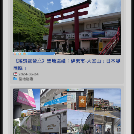
《搖曳露營△》聖地巡禮：伊東市-大室山﹝日本靜
岡縣﹞
2024-05-24
聖地巡禮