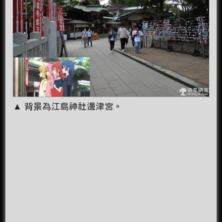
▲ 背景為江島神社邊津宮。