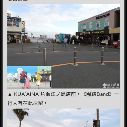
▲ KUA`AINA 片瀬江ノ島店前，《團結Band》一
行人有在此逗留。