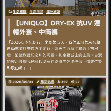
生活相關
,
生活用品
,
海外旅遊
【UNIQLO】DRY-EX 抗UV 連
帽外套、中筒襪
「2026日本紀伊行」來到第五天，我們正沿著京奈和
自動車道往奈良方向前行。這天的行程從和歌山市出
發，沿途欣賞紀之川的河景、和泉葛城山的山景，自駕
的靈活性讓我們可以隨意在路邊的商場停留。這間位於
和歌山縣 […]
2026/05/03
萌芽站長
397
12