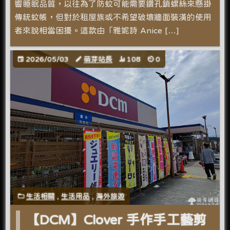
響睡眠品質，以往為了防蚊可能需要鑽孔鎖螺絲來懸掛
傳統蚊帳，但對於租屋族或不希望破壞牆面裝潢的使用
者來說相當困擾。這款由「雅妮詩 Anice […]
2026/05/03
萌芽站長
108
0
生活相關
,
生活用品
,
海外旅遊
【DCM】Clover 手作手工藝剪