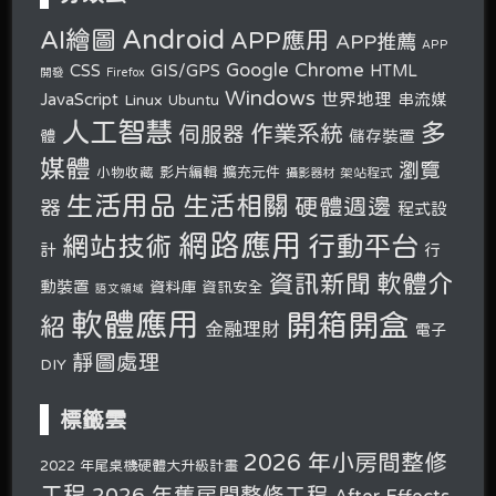
Android
AI繪圖
APP應用
APP推薦
APP
Google Chrome
CSS
GIS/GPS
HTML
開發
Firefox
Windows
世界地理
JavaScript
串流媒
Linux
Ubuntu
人工智慧
多
作業系統
伺服器
體
儲存裝置
媒體
瀏覽
小物收藏
影片編輯
擴充元件
攝影器材
架站程式
生活用品
生活相關
硬體週邊
器
程式設
網路應用
行動平台
網站技術
計
行
軟體介
資訊新聞
動裝置
資料庫
資訊安全
語文領域
軟體應用
開箱開盒
紹
金融理財
電子
靜圖處理
DIY
標籤雲
2026 年小房間整修
2022 年尾桌機硬體大升級計畫
工程
2026 年舊房間整修工程