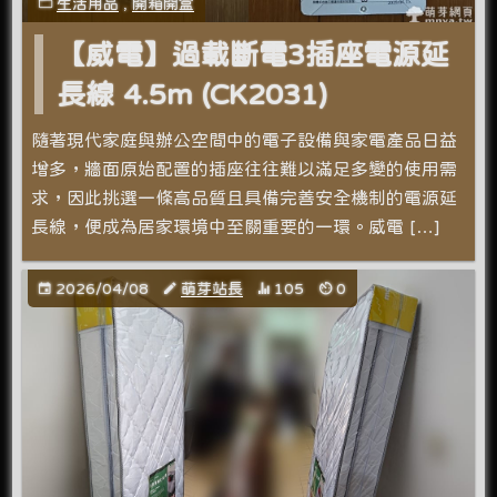
生活用品
,
開箱開盒
【威電】過載斷電3插座電源延
長線 4.5m (CK2031)
隨著現代家庭與辦公空間中的電子設備與家電產品日益
增多，牆面原始配置的插座往往難以滿足多變的使用需
求，因此挑選一條高品質且具備完善安全機制的電源延
長線，便成為居家環境中至關重要的一環。威電 […]
2026/04/08
萌芽站長
105
0