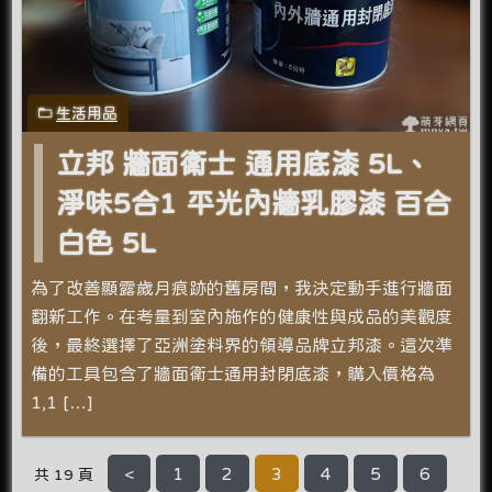
生活用品
立邦 牆面衛士 通用底漆 5L、
淨味5合1 平光內牆乳膠漆 百合
白色 5L
為了改善顯露歲月痕跡的舊房間，我決定動手進行牆面
翻新工作。在考量到室內施作的健康性與成品的美觀度
後，最終選擇了亞洲塗料界的領導品牌立邦漆。這次準
備的工具包含了牆面衛士通用封閉底漆，購入價格為
1,1 […]
<
1
2
3
4
5
6
共 19 頁