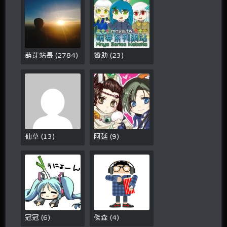
萌芽站長
(
2784
)
贊助
(
23
)
仙草
(
13
)
阿廷
(
9
)
冠冠
(
6
)
傑森
(
4
)