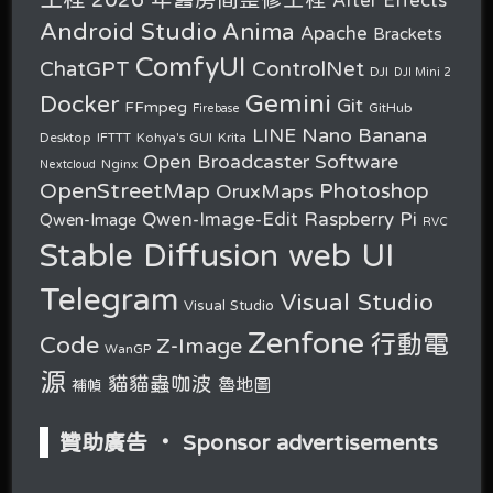
After Effects
Android Studio
Anima
Apache
Brackets
ComfyUI
ChatGPT
ControlNet
DJI
DJI Mini 2
Gemini
Docker
Git
FFmpeg
GitHub
Firebase
Nano Banana
LINE
Desktop
IFTTT
Kohya's GUI
Krita
Open Broadcaster Software
Nginx
Nextcloud
OpenStreetMap
OruxMaps
Photoshop
Raspberry Pi
Qwen-Image-Edit
Qwen-Image
RVC
Stable Diffusion web UI
Telegram
Visual Studio
Visual Studio
Zenfone
行動電
Code
Z-Image
WanGP
源
貓貓蟲咖波
魯地圖
補幀
贊助廣告 ‧ Sponsor advertisements