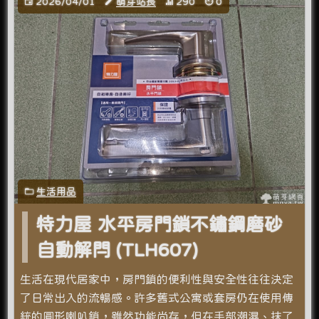
2026/04/01
萌芽站長
290
0
生活用品
特力屋 水平房門鎖不鏽鋼磨砂
自動解閂 (TLH607)
生活在現代居家中，房門鎖的便利性與安全性往往決定
了日常出入的流暢感。許多舊式公寓或套房仍在使用傳
統的圓形喇叭鎖，雖然功能尚存，但在手部潮濕、抹了