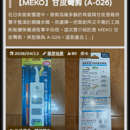
【MEKO】甘皮彎剪 (A-026)
在日常居家護理中，修剪指緣多餘的角質與甘皮是維持
雙手整潔的關鍵步驟，而選擇一把既耐用又平價的工具
則能讓保養過程事半功倍。這次要介紹的是 MEKO 甘
皮彎剪，其型號為 A-026。這款產品 […]
2026/04/12
萌芽站長
80
0