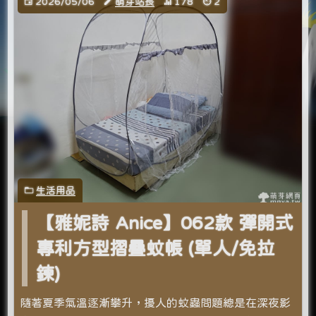
2026/05/06
萌芽站長
178
2
生活用品
【雅妮詩 Anice】062款 彈開式
專利方型摺疊蚊帳 (單人/免拉
鍊)
隨著夏季氣溫逐漸攀升，擾人的蚊蟲問題總是在深夜影