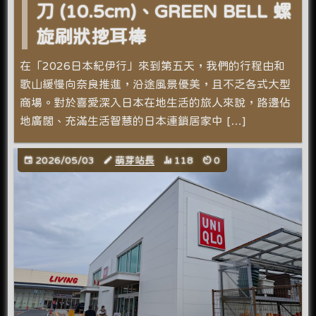
刀 (10.5cm)、GREEN BELL 螺
旋刷狀挖耳棒
在「2026日本紀伊行」來到第五天，我們的行程由和
歌山緩慢向奈良推進，沿途風景優美，且不乏各式大型
商場。對於喜愛深入日本在地生活的旅人來說，路邊佔
地廣闊、充滿生活智慧的日本連鎖居家中 […]
2026/05/03
萌芽站長
118
0