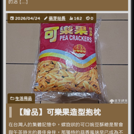
的活 […]
2026/04/24
萌芽站長
162
0
生活用品
【贈品】可樂果造型抱枕
在台灣人的集體記憶中，螺旋狀的可口豌豆酥總是聚會
與午茶時光的最佳良伴，那獨特的蒜香風味早已成為不