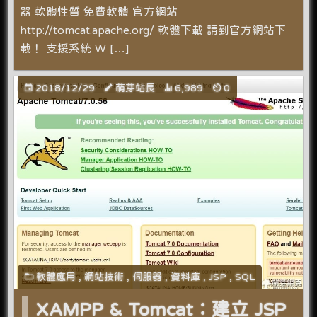
器 軟體性質 免費軟體 官方網站
http://tomcat.apache.org/ 軟體下載 請到官方網站下
載！ 支援系統 W […]
2018/12/29
萌芽站長
6,989
0
軟體應用
,
網站技術
,
伺服器
,
資料庫
,
JSP
,
SQL
XAMPP & Tomcat：建立 JSP