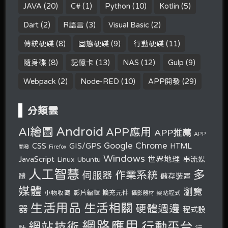
JAVA
(20)
C#
(1)
Python
(10)
Kotlin
(5)
Dart
(2)
R語言
(3)
Visual Basic
(2)
傳統硬碟
(8)
固態硬碟
(9)
行動硬碟
(11)
隨身碟
(8)
記憶卡
(13)
NAS
(12)
Gulp
(9)
Webpack
(2)
Node-RED
(10)
APP開發
(29)
分類雲
Android
AI繪圖
APP應用
APP推薦
APP
Google Chrome
CSS
GIS/GPS
HTML
開發
Firefox
Windows
世界地理
JavaScript
串流媒
Linux
Ubuntu
人工智慧
多
作業系統
伺服器
體
儲存裝置
媒體
瀏覽
小物收藏
影片編輯
擴充元件
攝影器材
架站程式
生活用品
生活相關
硬體週邊
器
程式設
網路應用
行動平台
網站技術