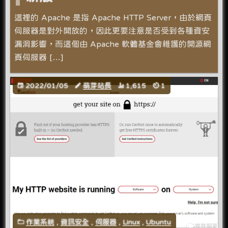
這裡的 Apache 是指 Apache HTTP Server，由於網頁
伺服器是對外開放的，因此更要注意是否受到各種資安
漏洞影響，而這個由 Apache 軟體基金會維護的開源網
頁伺服器 […]
2022/01/05
萌芽站長
1,615
1
作業系統
,
資訊安全
,
伺服器
,
Linux
,
Ubuntu