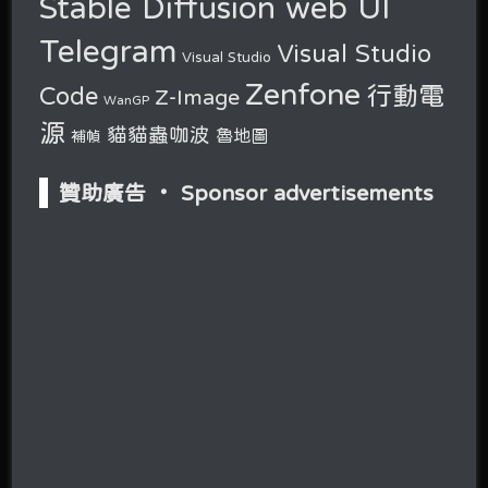
Stable Diffusion web UI
Telegram
Visual Studio
Visual Studio
Zenfone
行動電
Code
Z-Image
WanGP
源
貓貓蟲咖波
魯地圖
補幀
贊助廣告 ‧ Sponsor advertisements