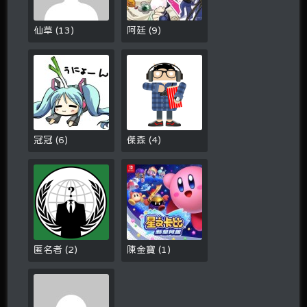
仙草
(
13
)
阿廷
(
9
)
冠冠
(
6
)
傑森
(
4
)
匿名者
(
2
)
陳金寶
(
1
)