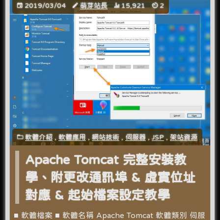
2019/03/04
萌芽站長
15,921
2
軟體介紹
,
軟體應用
,
網站技術
,
伺服器
,
JSP
,
架站資源
Apache Tomcat 完整安裝教
學、附更改通訊埠 & 虛實位址
對應 & 起始檔案設定教學
■ 軟體檔案 ■ 軟體名稱 Apache Tomcat 軟體類別 伺服