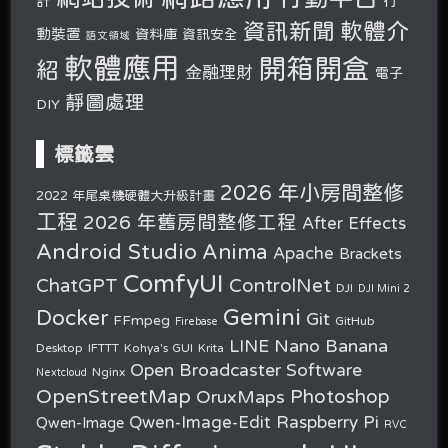
計
行
軟體介
資訊新聞
動裝置
資料庫
資訊安全
語文領域
軟體應用
開箱開盒
紹
金融理財
電子
靜圖處理
DIY
標籤雲
2026 年小房間整修
2022 年尾桌機硬體大升級計畫
工程
2026 年舊房間整修工程
After Effects
Android Studio
Anima
Apache
Brackets
ComfyUI
ChatGPT
ControlNet
DJI
DJI Mini 2
Gemini
Docker
Git
FFmpeg
GitHub
Firebase
Nano Banana
LINE
Desktop
IFTTT
Kohya's GUI
Krita
Open Broadcaster Software
Nginx
Nextcloud
OpenStreetMap
OruxMaps
Photoshop
Raspberry Pi
Qwen-Image-Edit
Qwen-Image
RVC