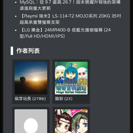
MySQL：從 9.7 直跳 26.7！版本號躍升背後的架構
演進與重大更新
【Raymii 瑞米】LS-114-T2 MOJO系列 20KG 35吋
超高承重雙螢幕支架
【LG 樂金】24MR400-B 低藍光護眼螢幕 (24
型/Full HD/HDMI/IPS)
作者列表
萌芽站長
(
2786
)
贊助
(
23
)