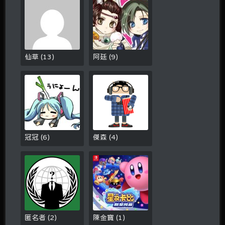
仙草
(
13
)
阿廷
(
9
)
冠冠
(
6
)
傑森
(
4
)
匿名者
(
2
)
陳金寶
(
1
)