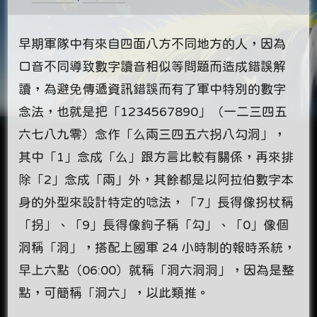
早期軍隊中有來自四面八方不同地方的人，因為
口音不同導致數字讀音相似等問題而造成錯誤解
讀，為避免傳遞資訊錯誤而有了軍中特別的數字
念法，也就是把「1234567890」（一二三四五
六七八九零）念作「么兩三四五六拐八勾洞」，
其中「1」念成「么」跟方言比較有關係，再來排
除「2」念成「兩」外，其餘都是以阿拉伯數字本
身的外型來設計特定的唸法，「7」長得像拐杖稱
「拐」、「9」長得像鉤子稱「勾」、「0」像個
洞稱「洞」，搭配上國軍 24 小時制的報時系統，
早上六點（06:00）就稱「洞六洞洞」，因為是整
點，可簡稱「洞六」，以此類推。