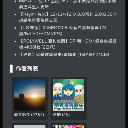
MySQL：從 9.7 直跳 26.7！版本號躍升背後的架構
演進與重大更新
【Raymii 瑞米】LS-114-T2 MOJO系列 20KG 35吋
超高承重雙螢幕支架
【LG 樂金】24MR400-B 低藍光護眼螢幕 (24
型/Full HD/HDMI/IPS)
【POLYWELL 寶利威爾】DP 轉 HDMI 鋁合金編織
線 4K60Hz (2公尺)
【匠俱】碳纖維電競桌/電腦桌 (160*80*74CM)
作者列表
萌芽站長
(
2784
)
贊助
(
23
)