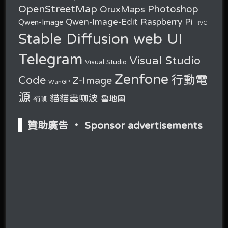
OpenStreetMap
OruxMaps
Photoshop
Raspberry Pi
Qwen-Image-Edit
Qwen-Image
RVC
Stable Diffusion web UI
Telegram
Visual Studio
Visual Studio
Zenfone
行動電
Code
Z-Image
WanGP
源
貓貓蟲咖波
魯地圖
補幀
贊助廣告 ‧ Sponsor advertisements