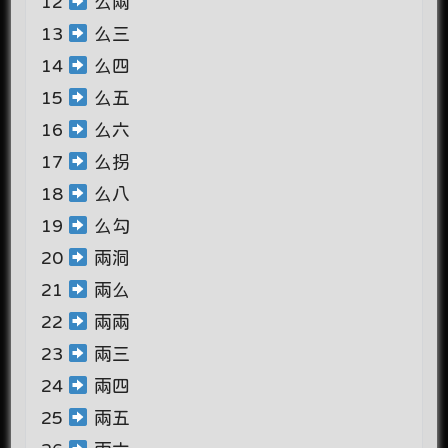
12
么兩
13
么三
14
么四
15
么五
16
么六
17
么拐
18
么八
19
么勾
20
兩洞
21
兩么
22
兩兩
23
兩三
24
兩四
25
兩五