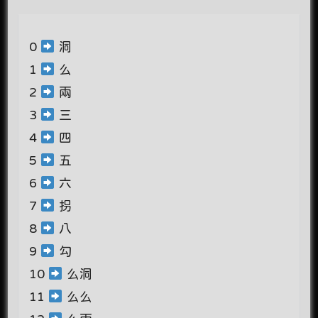
0
洞
1
么
2
兩
3
三
4
四
5
五
6
六
7
拐
8
八
9
勾
10
么洞
11
么么