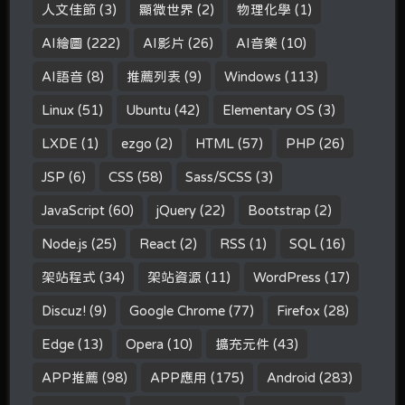
人文佳節
(3)
顯微世界
(2)
物理化學
(1)
AI繪圖
(222)
AI影片
(26)
AI音樂
(10)
AI語音
(8)
推薦列表
(9)
Windows
(113)
Linux
(51)
Ubuntu
(42)
Elementary OS
(3)
LXDE
(1)
ezgo
(2)
HTML
(57)
PHP
(26)
JSP
(6)
CSS
(58)
Sass/SCSS
(3)
JavaScript
(60)
jQuery
(22)
Bootstrap
(2)
Node.js
(25)
React
(2)
RSS
(1)
SQL
(16)
架站程式
(34)
架站資源
(11)
WordPress
(17)
Discuz!
(9)
Google Chrome
(77)
Firefox
(28)
Edge
(13)
Opera
(10)
擴充元件
(43)
APP推薦
(98)
APP應用
(175)
Android
(283)