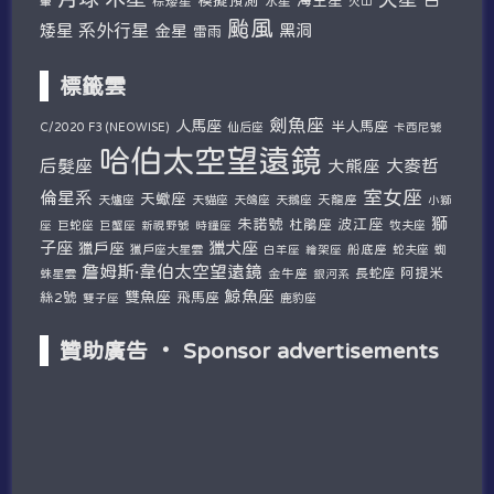
棕矮星
水星
暈
火山
颱風
系外行星
矮星
金星
黑洞
雷雨
標籤雲
劍魚座
人馬座
半人馬座
仙后座
C/2020 F3 (NEOWISE)
卡西尼號
哈伯太空望遠鏡
后髮座
大麥哲
大熊座
室女座
倫星系
天蠍座
天爐座
天貓座
天鴿座
天鵝座
天龍座
小獅
獅
朱諾號
波江座
杜鵑座
巨蛇座
牧夫座
座
巨蟹座
新視野號
時鐘座
子座
獵犬座
獵戶座
獵戶座大星雲
船底座
蛇夫座
蜘
白羊座
繪架座
詹姆斯·韋伯太空望遠鏡
阿提米
蛛星雲
金牛座
長蛇座
銀河系
鯨魚座
雙魚座
絲2號
飛馬座
鹿豹座
雙子座
贊助廣告 ‧ Sponsor advertisements