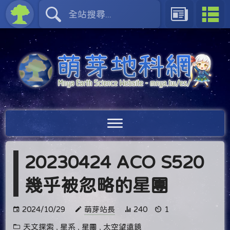
20230424 ACO S520
幾乎被忽略的星團
2024/10/29
萌芽站長
240
1
天文探索
,
星系
,
星團
,
太空望遠鏡