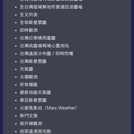
全台灣區域無地形雷達回波圖檔
全文列表
全球衛星雲圖
即時觀測
台灣日累積雨量圖
台灣桃園楊梅埔心舊測站
台灣溫度分布圖 / 即時閃電
台灣衛星雲圖
天氣圖
太陽觀測
所有標籤
最新地面天氣圖
東亞衛星雲圖
火星氣象站（Mars Weather）
熱門文章
紫外線觀測
自架溫溼度站點