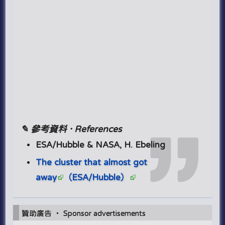
✎ 參考資料 · References
ESA/Hubble & NASA, H. Ebeling
The cluster that almost got
away
（ESA/Hubble）
贊助廣告 ‧ Sponsor advertisements