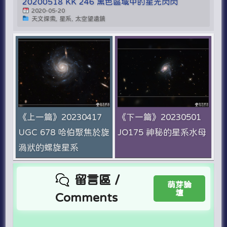
20200518 KK 246 黑色區域中的星光閃閃
2020-05-20
天文探索, 星系, 太空望遠鏡
《上一篇》20230417
《下一篇》20230501
UGC 678 哈伯聚焦於旋
JO175 神秘的星系水母
渦狀的螺旋星系
留言區 /
萌芽論
壇
Comments