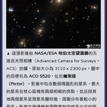
▲ 這張影像由
NASA/ESA 哈伯太空望遠鏡
的先
進巡天照相機（Advanced Camera for Surveys，
ACS）拍攝，原始大小為 3110 x 2300 px。圖中
的目標名為
ACO S520
，位於
繪架座
（Pictor）
。影像中包含數個橢圓形的星系，最大
的星系在核心區域有兩個相鄰的亮點，並且與其
他兩個星系呈現星系團特徵，周圍分布著較小的
星系。影像左側邊緣有兩顆帶有四條長光芒的明