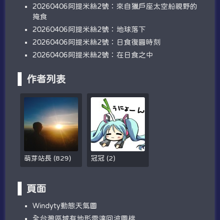
20260406阿提米絲2號：來自獵戶座太空船視野的
掩食
20260406阿提米絲2號：地球落下
20260406阿提米絲2號：日食復圓時刻
20260406阿提米絲2號：在日食之中
作者列表
萌芽站長
(
829
)
冠冠
(
2
)
頁面
W​​indyty動態天氣圖
全台灣區域有地形雷達回波圖檔