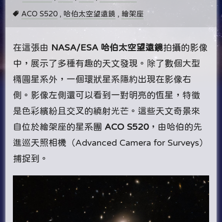
ACO S520
,
哈伯太空望遠鏡
,
繪架座
在這張由
NASA/ESA 哈伯太空望遠鏡
拍攝的影像
中，展示了多種有趣的天文發現。除了數個大型
橢圓星系外，一個環狀星系隱約出現在影像右
側。影像左側還可以看到一對明亮的恆星，特徵
是色彩繽紛且交叉的繞射光芒。這些天文奇景來
自位於繪架座的星系團
ACO S520
，由哈伯的先
進巡天照相機（Advanced Camera for Surveys）
捕捉到。