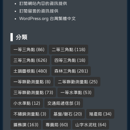
訂閱網站內容的資訊提供
訂閱留言的資訊提供
WordPress.org 台灣繁體中文
分類
一等三角點
(86)
二等三角點
(118)
三等三角點
(626)
四等三角點
(18)
土調圖根點
(480)
森林三角點
(281)
一等聯勤測量點
(8)
二等聯勤測量點
(25)
三等聯勤測量點
(73)
一等水準點
(53)
小水準點
(12)
交通局遞信部
(3)
不鏽鋼測量點
(3)
基盤/磐石
(20)
殖產局
(34)
鑛務課
(163)
專賣局
(60)
山字水泥柱
(64)