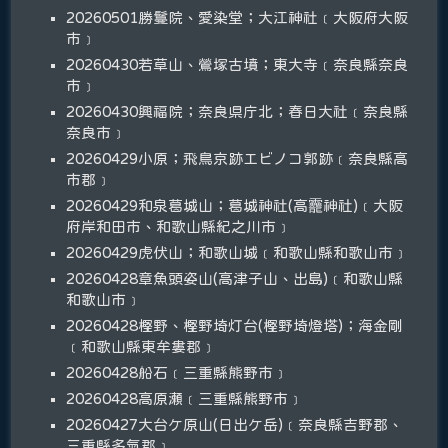
20260501勝鬘院、愛染堂；大江神社﹝大阪府大阪
市﹞
20260430若草山、鶯塚古墳；東大寺﹝奈良縣奈良
市﹞
20260430興福院；奈良県庁北；春日大社﹝奈良縣
奈良市﹞
20260429小原；飛鳥京跡エビノコ郭跡﹝奈良縣高
市郡﹞
20260429和泉葛城山；葛城神社(高龗神社)﹝大阪
府岸和田市、和歌山縣紀之川市﹞
20260429虎伏山；和歌山城﹝和歌山縣和歌山市﹞
20260428章魚頭姿山(高津子山、出島)﹝和歌山縣
和歌山市﹞
20260428樫野、樫野埼灯台(樫野埼燈塔)；海金剛
﹝和歌山縣東牟婁郡﹞
20260428船石﹝三重縣熊野市﹞
20260428高原瀬﹝三重縣熊野市﹞
20260427大台ケ原山(日出ケ岳)﹝奈良縣吉野郡、
三重縣多氣郡﹞