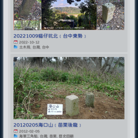
20221009貓仔坑北﹝台中東勢﹞
2022-10-12
土木局, 台灣, 台中
20120205海口山﹝苗栗後龍﹞
2012-02-05
海軍三角點, 台灣, 苗栗, 歷史回顧