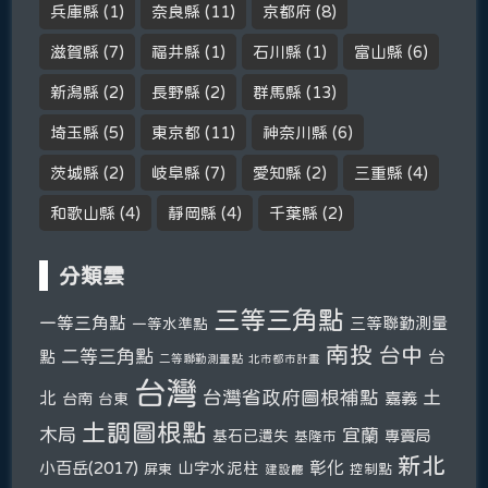
兵庫縣
(1)
奈良縣
(11)
京都府
(8)
滋賀縣
(7)
福井縣
(1)
石川縣
(1)
富山縣
(6)
新潟縣
(2)
長野縣
(2)
群馬縣
(13)
埼玉縣
(5)
東京都
(11)
神奈川縣
(6)
茨城縣
(2)
岐阜縣
(7)
愛知縣
(2)
三重縣
(4)
和歌山縣
(4)
靜岡縣
(4)
千葉縣
(2)
分類雲
三等三角點
一等三角點
三等聯勤測量
一等水準點
南投
台中
二等三角點
台
點
二等聯勤測量點
北市都市計畫
台灣
台灣省政府圖根補點
土
北
嘉義
台南
台東
土調圖根點
木局
宜蘭
基石已遺失
專賣局
基隆市
新北
彰化
小百岳(2017)
山字水泥柱
屏東
控制點
建設廳