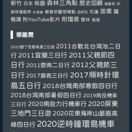
森林三角點
新竹
歷史回顧
桃園
日本
水
殖產局
苗栗
鑛
總督府圖根補點
花蓮
源保護區界
自然石
水資會
附環景
務課
附YouTube影片
雲林
高雄
標籤雲
2011合歡北台灣池二日
2010墾丁恆春美濃三日遊
2011父親節四
2011宜蘭三日行
行
日行
2012父親節三
2011雲南二日行
2017順時針環
日行
2017嘉義三日行
島五日行
2018台灣南部寒假四日行
2018台灣南部暑假四日行
2019南投機車
2020屏東
2020南投力行機車行
三日行
三地門三日遊
2020花東海岸山脈最高
2020逆時鐘環島機車
峰四日行