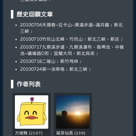
歷史回顧文章
20100704天德巷~拉卡山~東滿步道~滿月圓﹝新北
三峽﹞
20100710竹坑山北峰、竹坑山﹝新北三峽、新店﹞
20100717九寮溪步道、九寮溪瀑布、崙埤池、中嶺
池~礦場路O形﹝宜蘭大同、新北烏來﹞
20100718二確山﹝新竹芎林﹞
20100724第一涼亭格﹝新北三峽﹞
作者列表
方塊鴨
(
2107
)
萌芽站長
(
239
)