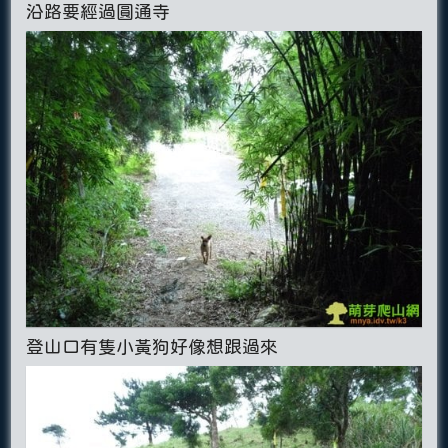
沿路要經過圓通寺
登山口有隻小黃狗好像想跟過來