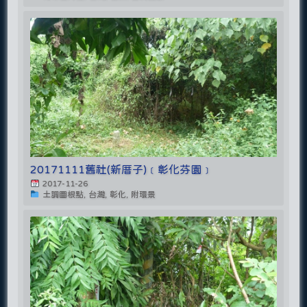
20171111舊社(新厝子)﹝彰化芬園﹞
2017-11-26
土調圖根點, 台灣, 彰化, 附環景