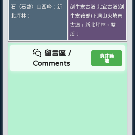
石（石曹）山西峰﹝新
刣牛寮古道 北宜古道(刣
北坪林﹞
牛寮鞍部)下洞山火燒寮
古道﹝新北坪林、雙
溪﹞
留言區 /
萌芽論
壇
Comments