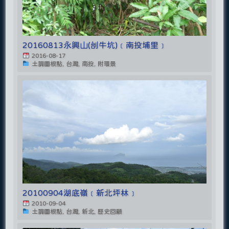
20160813永興山(刣牛坑)﹝南投埔里﹞
2016-08-17
土調圖根點, 台灣, 南投, 附環景
20100904湖底嶺﹝新北坪林﹞
2010-09-04
土調圖根點, 台灣, 新北, 歷史回顧