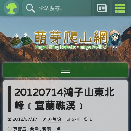
20120714鴻子山東北
峰﹝宜蘭礁溪﹞
2012/07/17
方塊鴨
574
1
專賣局
,
台灣
,
宜蘭