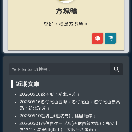
方塊鴨
您好，我是方塊鴨。
近期文章
20260516蛇子形﹝新北瑞芳﹞
20260516港仔尾山西峰、港仔尾山、港仔尾山最高
點﹝新北瑞芳﹞
20260510粗坑山(粗坑崙)﹝桃園龍潭﹞
20260501西信貴ケーブル(西信貴鋼索線)；高安山
展望台、高安山(峰山)﹝大阪府八尾市﹞