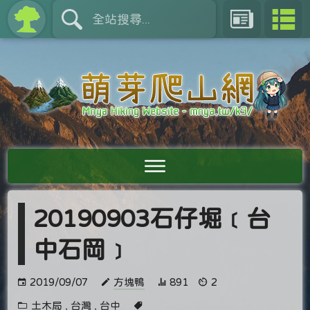
20190903石仔堀﹝台
中石岡﹞
2019/09/07
方塊鴨
891
2
土木局
,
台灣
,
台中