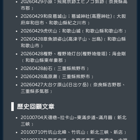
20260429小原；飛鳥京跡エビノコ郭跡﹝奈良縣高
市郡﹞
20260429和泉葛城山；葛城神社(高龗神社)﹝大阪
府岸和田市、和歌山縣紀之川市﹞
20260429虎伏山；和歌山城﹝和歌山縣和歌山市﹞
20260428章魚頭姿山(高津子山、出島)﹝和歌山縣
和歌山市﹞
20260428樫野、樫野埼灯台(樫野埼燈塔)；海金剛
﹝和歌山縣東牟婁郡﹞
20260428船石﹝三重縣熊野市﹞
20260428高原瀬﹝三重縣熊野市﹞
20260427大台ケ原山(日出ケ岳)﹝奈良縣吉野郡、
三重縣多氣郡﹞
歷史回顧文章
20100704天德巷~拉卡山~東滿步道~滿月圓﹝新北
三峽﹞
20100710竹坑山北峰、竹坑山﹝新北三峽、新店﹞