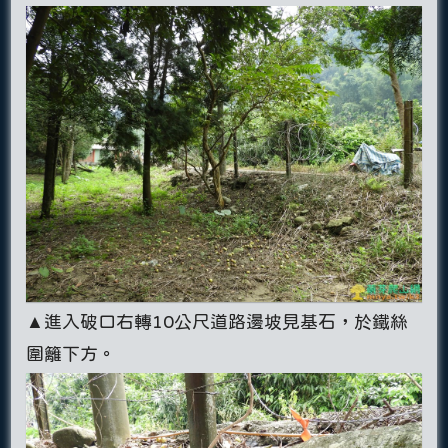
▲進入破口右轉10公尺道路邊坡見基石，於鐵絲
圍籬下方。