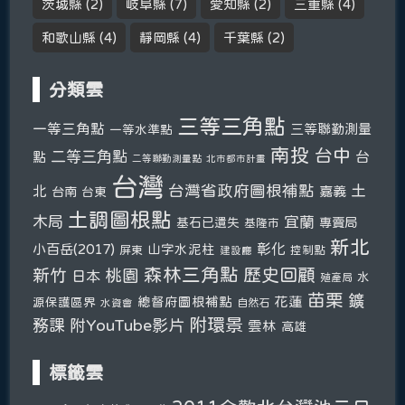
茨城縣
(2)
岐阜縣
(7)
愛知縣
(2)
三重縣
(4)
和歌山縣
(4)
靜岡縣
(4)
千葉縣
(2)
分類雲
三等三角點
一等三角點
三等聯勤測量
一等水準點
南投
台中
二等三角點
台
點
二等聯勤測量點
北市都市計畫
台灣
台灣省政府圖根補點
土
北
嘉義
台南
台東
土調圖根點
木局
宜蘭
基石已遺失
專賣局
基隆市
新北
彰化
小百岳(2017)
山字水泥柱
屏東
控制點
建設廳
森林三角點
新竹
歷史回顧
桃園
日本
水
殖產局
苗栗
鑛
總督府圖根補點
花蓮
源保護區界
自然石
水資會
附環景
務課
附YouTube影片
雲林
高雄
標籤雲