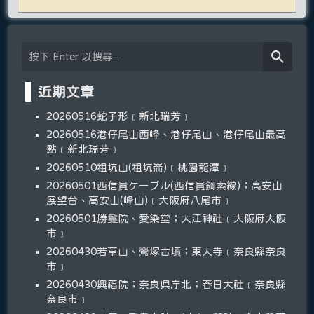
近期文章
20260516蛇子形﹝新北瑞芳﹞
20260516港仔尾山西峰、港仔尾山、港仔尾山最高
點﹝新北瑞芳﹞
20260510粗坑山(粗坑崙)﹝桃園龍潭﹞
20260501西信貴ケーブル(西信貴鋼索線)；高安山
展望台、高安山(峰山)﹝大阪府八尾市﹞
20260501勝鬘院、愛染堂；大江神社﹝大阪府大阪
市﹞
20260430若草山、鶯塚古墳；東大寺﹝奈良縣奈良
市﹞
20260430興福院；奈良県庁北；春日大社﹝奈良縣
奈良市﹞