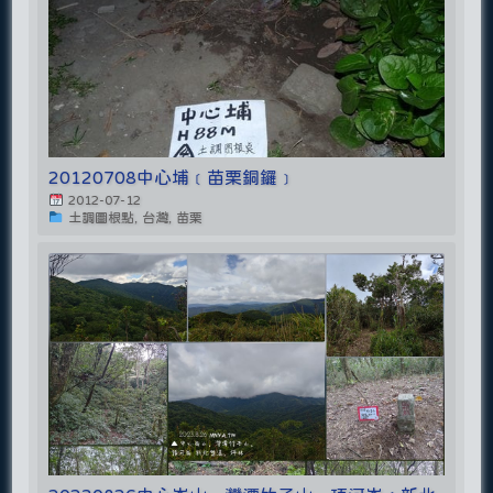
20120708中心埔﹝苗栗銅鑼﹞
2012-07-12
土調圖根點, 台灣, 苗栗