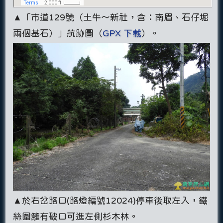
▲「市道129號（土牛～新社，含：南眉、石仔堀
兩個基石）」航跡圖（
GPX 下載
）。
▲於右岔路口(路燈編號12024)停車後取左入，鐵
絲圍籬有破口可進左側杉木林。