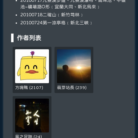
20100717九寮溪步道、九寮溪瀑布、崙埤池、中嶺
池~礦場路O形﹝宜蘭大同、新北烏來﹞
20100718二確山﹝新竹芎林﹞
20100724第一涼亭格﹝新北三峽﹞
作者列表
方塊鴨
(
2107
)
萌芽站長
(
239
)
風之足跡
(
24
)