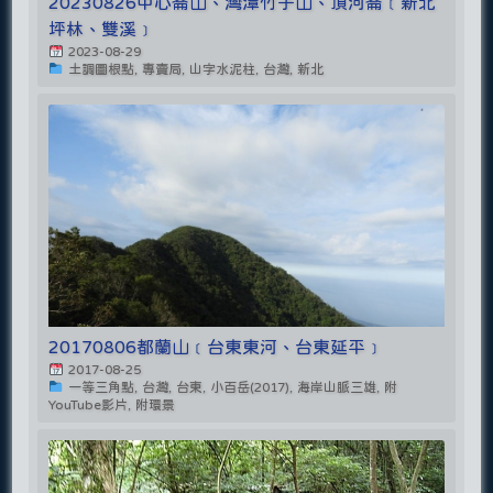
20230826中心崙山、灣潭竹子山、頂河崙﹝新北
坪林、雙溪﹞
2023-08-29
土調圖根點, 專賣局, 山字水泥柱, 台灣, 新北
20170806都蘭山﹝台東東河、台東延平﹞
2017-08-25
一等三角點, 台灣, 台東, 小百岳(2017), 海岸山脈三雄, 附
YouTube影片, 附環景