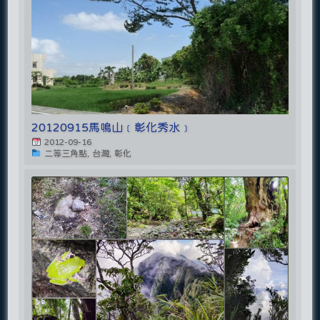
20120915馬鳴山﹝彰化秀水﹞
2012-09-16
二等三角點, 台灣, 彰化