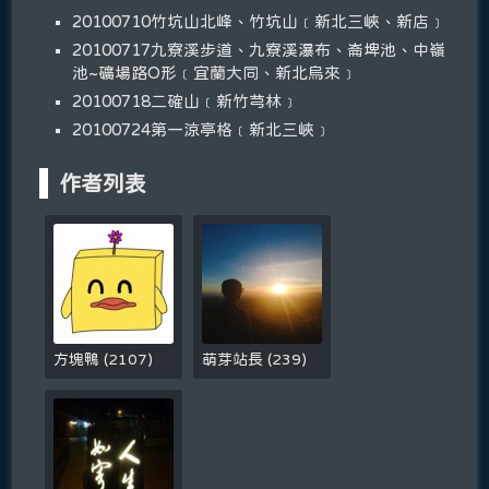
20100710竹坑山北峰、竹坑山﹝新北三峽、新店﹞
20100717九寮溪步道、九寮溪瀑布、崙埤池、中嶺
池~礦場路O形﹝宜蘭大同、新北烏來﹞
20100718二確山﹝新竹芎林﹞
20100724第一涼亭格﹝新北三峽﹞
作者列表
方塊鴨
(
2107
)
萌芽站長
(
239
)