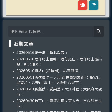
近期文章
20260516蛇子形﹝新北瑞芳﹞
20260516港仔尾山西峰、港仔尾山、港仔尾山最高
點﹝新北瑞芳﹞
20260510粗坑山(粗坑崙)﹝桃園龍潭﹞
20260501西信貴ケーブル(西信貴鋼索線)；高安山
展望台、高安山(峰山)﹝大阪府八尾市﹞
20260501勝鬘院、愛染堂；大江神社﹝大阪府大阪
市﹞
20260430若草山、鶯塚古墳；東大寺﹝奈良縣奈良
市﹞