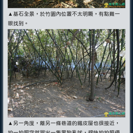
▲基石全景，於竹園內位置不太明顯，有點難一
眼找到。
▲另一角度，離另一條巷道的鐵皮屋也很接近，
拍一拍照突然冒出一隻黑狗亂吠，趕快拍拍照便