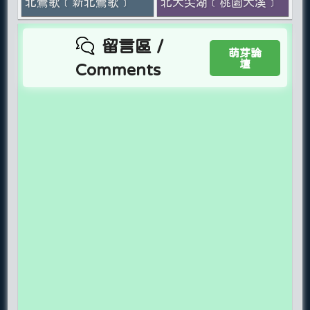
北鶯歌﹝新北鶯歌﹞
北大尖湖﹝桃園大溪﹞
留言區 /
萌芽論
壇
Comments