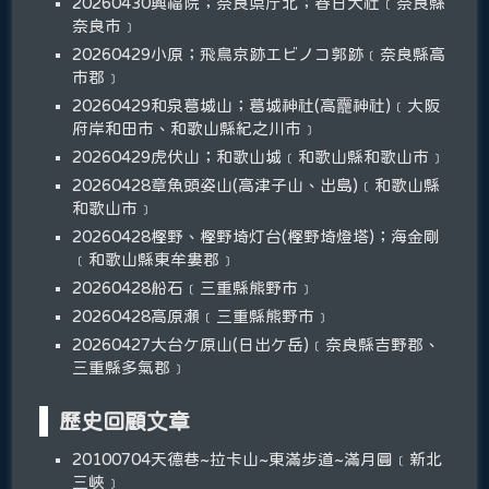
20260430興福院；奈良県庁北；春日大社﹝奈良縣
奈良市﹞
20260429小原；飛鳥京跡エビノコ郭跡﹝奈良縣高
市郡﹞
20260429和泉葛城山；葛城神社(高龗神社)﹝大阪
府岸和田市、和歌山縣紀之川市﹞
20260429虎伏山；和歌山城﹝和歌山縣和歌山市﹞
20260428章魚頭姿山(高津子山、出島)﹝和歌山縣
和歌山市﹞
20260428樫野、樫野埼灯台(樫野埼燈塔)；海金剛
﹝和歌山縣東牟婁郡﹞
20260428船石﹝三重縣熊野市﹞
20260428高原瀬﹝三重縣熊野市﹞
20260427大台ケ原山(日出ケ岳)﹝奈良縣吉野郡、
三重縣多氣郡﹞
歷史回顧文章
20100704天德巷~拉卡山~東滿步道~滿月圓﹝新北
三峽﹞