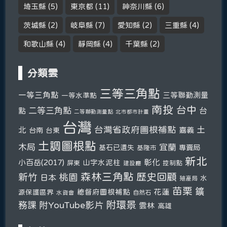
埼玉縣
(5)
東京都
(11)
神奈川縣
(6)
茨城縣
(2)
岐阜縣
(7)
愛知縣
(2)
三重縣
(4)
和歌山縣
(4)
靜岡縣
(4)
千葉縣
(2)
分類雲
三等三角點
一等三角點
三等聯勤測量
一等水準點
南投
台中
二等三角點
台
點
二等聯勤測量點
北市都市計畫
台灣
台灣省政府圖根補點
土
北
嘉義
台南
台東
土調圖根點
木局
宜蘭
基石已遺失
專賣局
基隆市
新北
彰化
小百岳(2017)
山字水泥柱
屏東
控制點
建設廳
森林三角點
新竹
歷史回顧
桃園
日本
水
殖產局
苗栗
鑛
總督府圖根補點
花蓮
源保護區界
自然石
水資會
附環景
務課
附YouTube影片
雲林
高雄