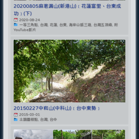
20200805麻荖漏山(新港山)﹝花蓮富里、台東成
功﹞(下)
2020-08-24
一等三角點, 台灣, 花蓮, 台東, 海岸山脈三雄, 台灣五頂峰, 附
YouTube影片
20150227中嵙山(中科山)﹝台中東勢﹞
2015-03-01
土調圖根點, 台灣, 台中