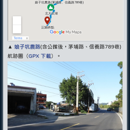
▲
娘子坑農路
(含公館後，茅埔路、信義路789巷)
航跡圖（
GPX 下載
）。