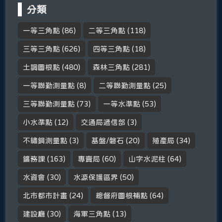
分類
一等三角點
(86)
二等三角點
(118)
三等三角點
(626)
四等三角點
(18)
土調圖根點
(480)
森林三角點
(281)
一等聯勤測量點
(8)
二等聯勤測量點
(25)
三等聯勤測量點
(73)
一等水準點
(53)
小水準點
(12)
交通局遞信部
(3)
不鏽鋼測量點
(3)
基盤/磐石
(20)
殖產局
(34)
鑛務課
(163)
專賣局
(60)
山字水泥柱
(64)
水資會
(30)
水源保護區界
(50)
北市都市計畫
(24)
總督府圖根補點
(64)
建設廳
(30)
海軍三角點
(13)