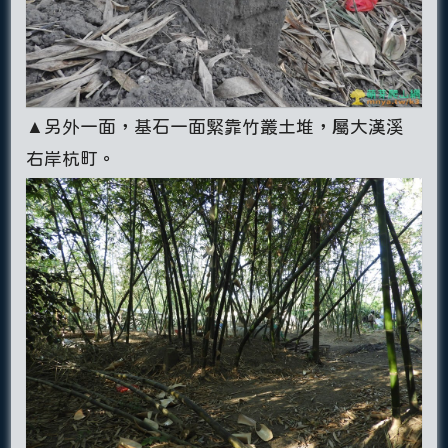
▲另外一面，基石一面緊靠竹叢土堆，屬大漢溪
右岸杭町。