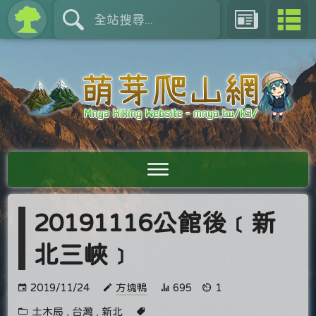
20191116公館後﹝新
北三峽﹞
2019/11/24
方塊鴨
695
1
土木局
,
台灣
,
新北