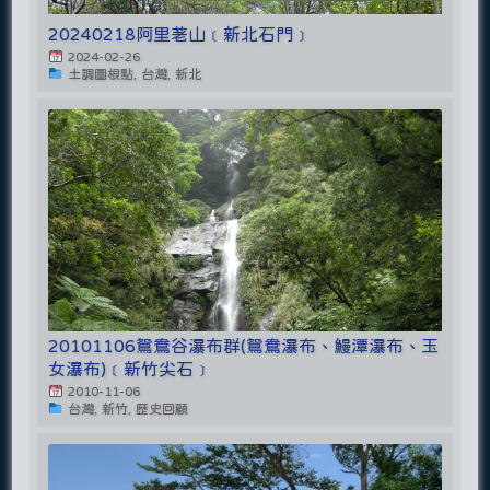
20240218阿里荖山﹝新北石門﹞
2024-02-26
土調圖根點, 台灣, 新北
20101106鴛鴦谷瀑布群(鴛鴦瀑布、鰻潭瀑布、玉
女瀑布)﹝新竹尖石﹞
2010-11-06
台灣, 新竹, 歷史回顧