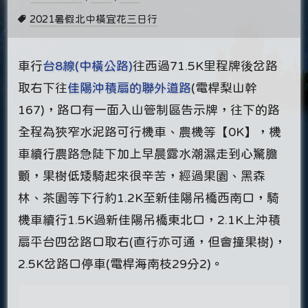
2021暑假北中橫宜花三日行
車行
台8線(中橫公路)
往西過71.5K里程牌後岔路
取右下往
佳陽沖積扇的聯外道路
(電桿梨山幹
167)，路口有一面入山管制區告示牌，往下的路
全程為狹窄水泥路可行機車、農機等【0K】，機
車續行農路急陡下加上早晨露水潮濕走到心驚膽
顫，果樹低矮騎起來很辛苦，經過果園、黑森
林、茶園等下行約1.2K至新佳陽吊橋西南口，騎
機車續行1.5K過新佳陽吊橋東北口，2.1K上沖積
扇平台四岔路口取右(直行亦可通，但會撞果樹)，
2.5K岔路口停車(電桿海南枝29分2)。