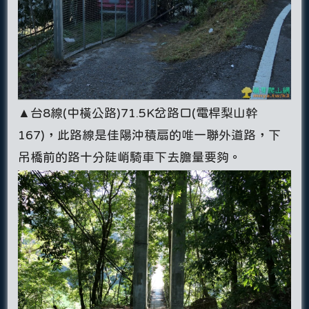
▲台8線(中橫公路)71.5K岔路口(電桿梨山幹
167)，此路線是佳陽沖積扇的唯一聯外道路，下
吊橋前的路十分陡峭騎車下去膽量要夠。