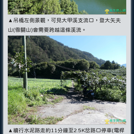
▲吊橋左側景觀，可見大甲溪支流口，登大矢夫
山(雪關山)會需要跨越這條溪流。
▲續行水泥路走約11分鐘至2.5K岔路口停車(電桿