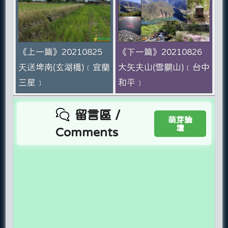
《上一篇》20210825
《下一篇》20210826
天送埤南(玄湖橋)﹝宜蘭
大矢夫山(雪關山)﹝台中
三星﹞
和平﹞
留言區 /
萌芽論
壇
Comments