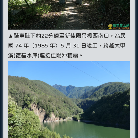
▲騎車陡下約22分鐘至新佳陽吊橋西南口，為民
國 74 年（1985 年）5 月 31 日竣工，跨越大甲
溪(德基水庫)連接佳陽沖積扇。