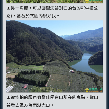
▲另一角度，可以回望溪谷對面的台8線(中橫公
路)，基石於茶園內很好找。
▲從空拍的視角俯瞰佳陽台山所在的高點，從山
谷看去遠方為南湖大山。