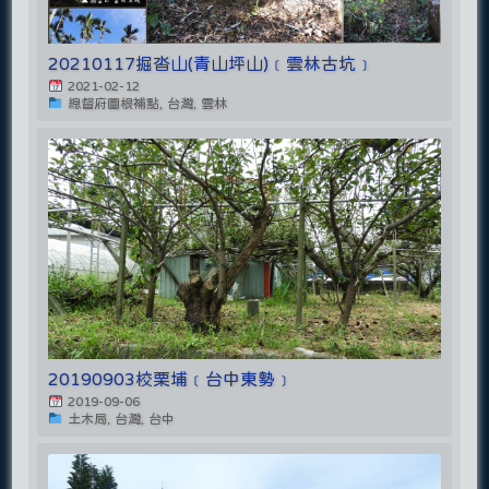
20210117掘沓山(青山坪山)﹝雲林古坑﹞
2021-02-12
總督府圖根補點, 台灣, 雲林
20190903校栗埔﹝台中東勢﹞
2019-09-06
土木局, 台灣, 台中