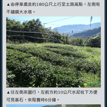
▲由停車處走約180公尺上行至土路高點，左側有
不鏽鋼大水塔。
▲往左側茶園行，左前方約10公尺水泥柱下方便
可見基石，來程費時6分鐘。