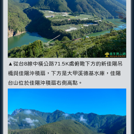
▲從台8線中橫公路71.5K處俯瞰下方的新佳陽吊
橋與佳陽沖積扇，下方是大甲溪德基水庫，佳陽
台山位於佳陽沖積扇右側高點。