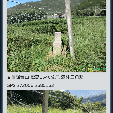
▲佳陽台山 標高1546公尺 森林三角點
GPS:272056 2685163