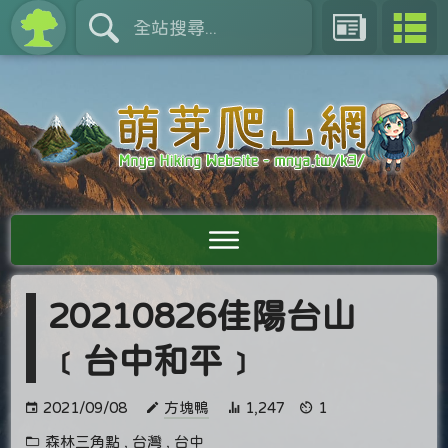
20210826佳陽台山
﹝台中和平﹞
2021/09/08
方塊鴨
1,247
1
森林三角點
,
台灣
,
台中