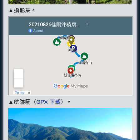
▲攝影集。
▲航跡圖（
GPX 下載
）。