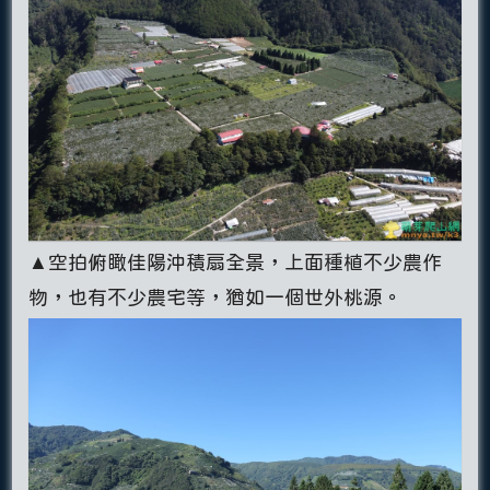
▲空拍俯瞰佳陽沖積扇全景，上面種植不少農作
物，也有不少農宅等，猶如一個世外桃源。