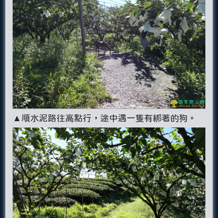
▲順水泥路往高點行，途中遇一隻有綁著的狗。