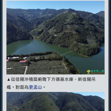
▲從佳陽沖積扇俯瞰下方德基水庫、新佳陽吊
橋，對面為
更孟山
。