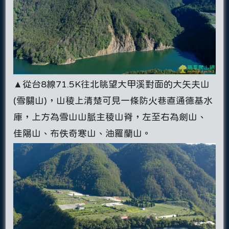
▲從台8線71.5K往北眺望大甲溪對面的大矢夫山
(雪關山)，山稜上清楚可見一條防火巷直通德基水
庫，上方為雪山山脈主稜山脊，左至右為劍山、
佳陽山、布佚奇寒山、油羅蘭山。