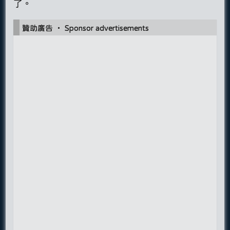
了。
贊助廣告 ‧ Sponsor advertisements