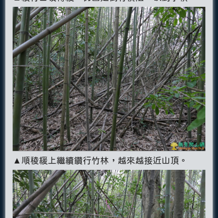
▲順稜緩上繼續鑽行竹林，越來越接近山頂。