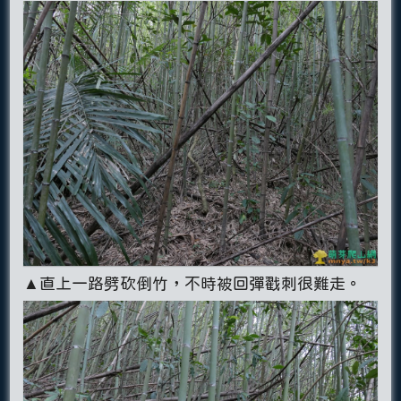
▲直上一路劈砍倒竹，不時被回彈戳刺很難走。