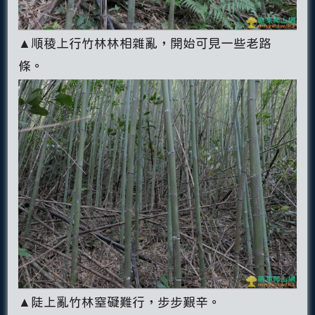
▲順稜上行竹林林相雜亂，開始可見一些老路
條。
▲陡上亂竹林窒礙難行，步步艱辛。