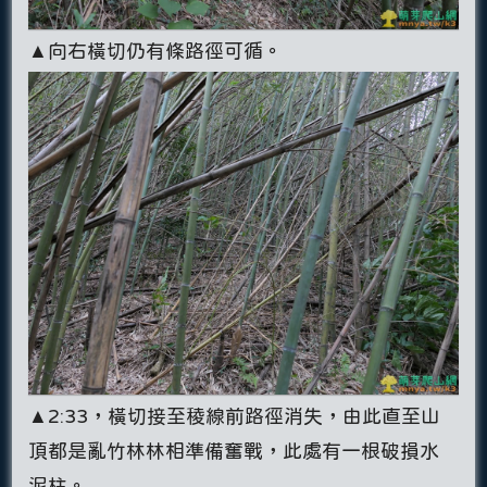
▲向右橫切仍有條路徑可循。
▲2:33，橫切接至稜線前路徑消失，由此直至山
頂都是亂竹林林相準備奮戰，此處有一根破損水
泥柱。