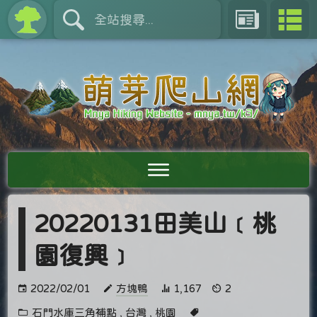
20220131田美山﹝桃
園復興﹞
2022/02/01
方塊鴨
1,167
2
石門水庫三角補點
,
台灣
,
桃園