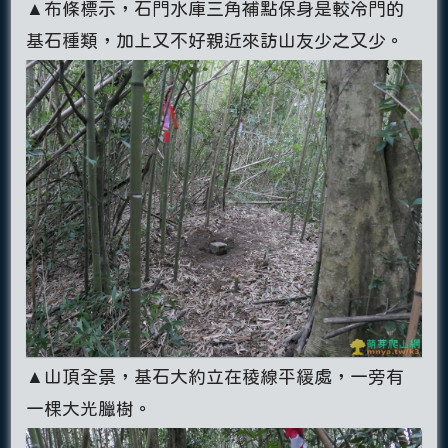
▲布條標示，石門水庫三角補點保身是較冷門的
基石種類，加上又不好親近來訪山友少之又少。
▲山頂全景，基石大約立在稜線平緩處，一旁有
一棵大光臘樹。