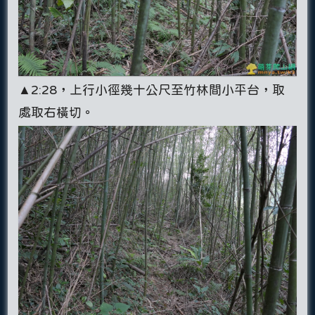
▲2:28，上行小徑幾十公尺至竹林間小平台，取
處取右橫切。