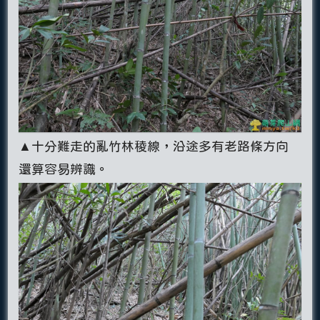
▲十分難走的亂竹林稜線，沿途多有老路條方向
還算容易辨識。