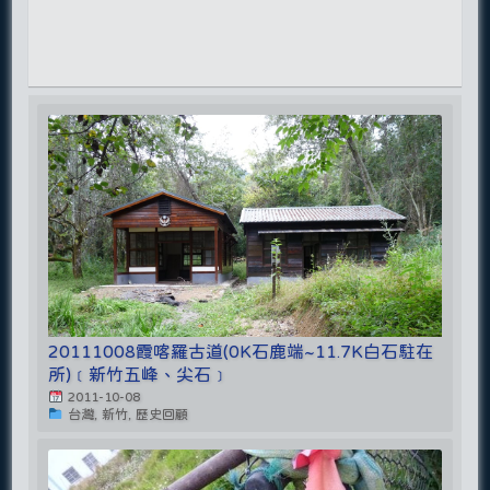
20111008霞喀羅古道(0K石鹿端~11.7K白石駐在
所)﹝新竹五峰、尖石﹞
2011-10-08
台灣, 新竹, 歷史回顧