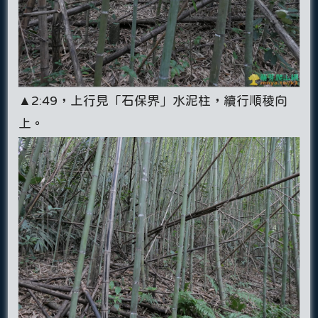
▲2:49，上行見「石保界」水泥柱，續行順稜向
上。