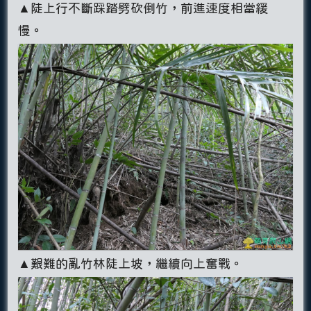
▲陡上行不斷踩踏劈砍倒竹，前進速度相當緩
慢。
▲艱難的亂竹林陡上坡，繼續向上奮戰。