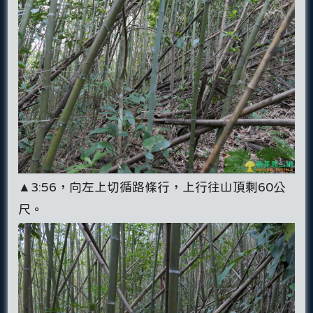
▲3:56，向左上切循路條行，上行往山頂剩60公
尺。