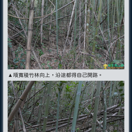
▲順寬稜竹林向上，沿途都得自己開路。