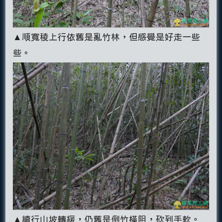
▲順寬稜上行依舊是亂竹林，但感覺是好走一些
些。
▲續行山坡轉緩，仍舊是倒竹橫阻，砍到手軟。