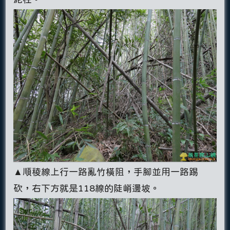
▲順稜線上行一路亂竹橫阻，手腳並用一路踢
砍，右下方就是118線的陡峭邊坡。