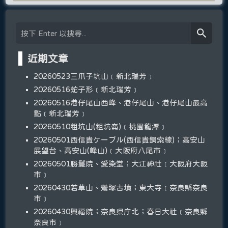
近期文章
20260523三爪子坑山﹝新北瑞芳﹞
20260516蛇子形﹝新北瑞芳﹞
20260516港仔尾山西峰、港仔尾山、港仔尾山最高
點﹝新北瑞芳﹞
20260510粗坑山(粗坑崙)﹝桃園龍潭﹞
20260501西信貴ケーブル(西信貴鋼索線)；高安山
展望台、高安山(峰山)﹝大阪府八尾市﹞
20260501勝鬘院、愛染堂；大江神社﹝大阪府大阪
市﹞
20260430若草山、鶯塚古墳；東大寺﹝奈良縣奈良
市﹞
20260430興福院；奈良県庁北；春日大社﹝奈良縣
奈良市﹞