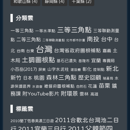
和歌山縣
(4)
靜岡縣
(4)
千葉縣
(2)
分類雲
三等三角點
一等三角點
三等聯勤測量
一等水準點
南投
台中
二等三角點
台
點
二等聯勤測量點
北市都市計畫
台灣
台灣省政府圖根補點
土
北
嘉義
台南
台東
土調圖根點
木局
宜蘭
基石已遺失
專賣局
基隆市
新北
彰化
小百岳(2017)
山字水泥柱
屏東
控制點
建設廳
森林三角點
新竹
歷史回顧
桃園
日本
水
殖產局
苗栗
鑛
總督府圖根補點
花蓮
源保護區界
自然石
水資會
附環景
務課
附YouTube影片
雲林
高雄
標籤雲
2011合歡北台灣池二日
2010墾丁恆春美濃三日遊
2011父親節四
2011宜蘭三日行
行