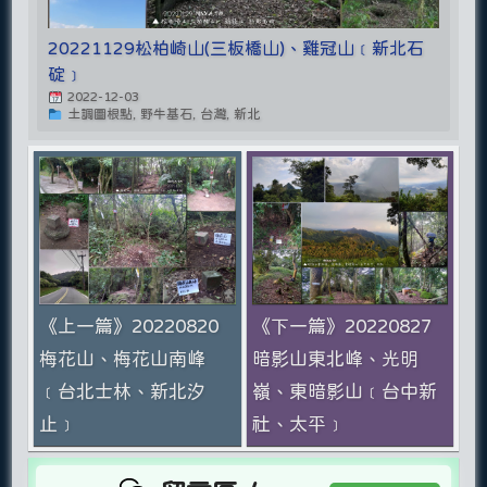
20221129松柏崎山(三板橋山)、雞冠山﹝新北石
碇﹞
2022-12-03
土調圖根點, 野牛基石, 台灣, 新北
《上一篇》20220820
《下一篇》20220827
梅花山、梅花山南峰
暗影山東北峰、光明
﹝台北士林、新北汐
嶺、東暗影山﹝台中新
止﹞
社、太平﹞