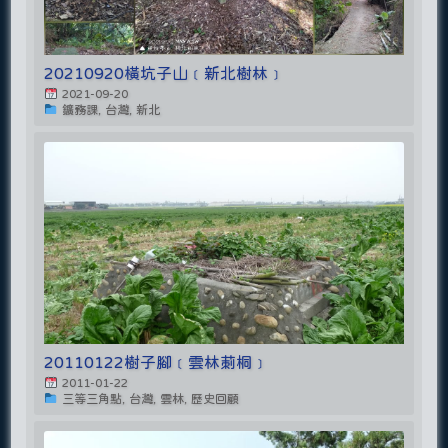
20210920橫坑子山﹝新北樹林﹞
2021-09-20
鑛務課, 台灣, 新北
20110122樹子腳﹝雲林莿桐﹞
2011-01-22
三等三角點, 台灣, 雲林, 歷史回顧