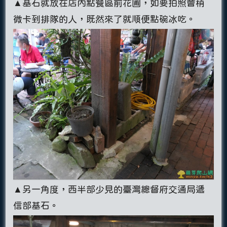
▲基石就放在店內點餐區前花圃，如要拍照會稍
微卡到排隊的人，既然來了就順便點碗冰吃。
▲另一角度，西半部少見的臺灣總督府交通局遞
信部基石。