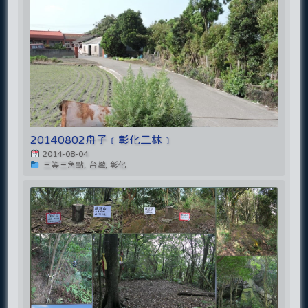
20140802舟子﹝彰化二林﹞
2014-08-04
三等三角點, 台灣, 彰化