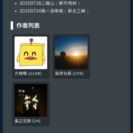
20100718二確山﹝新竹芎林﹞
20100724第一涼亭格﹝新北三峽﹞
作者列表
方塊鴨
(
2108
)
萌芽站長
(
239
)
風之足跡
(
24
)