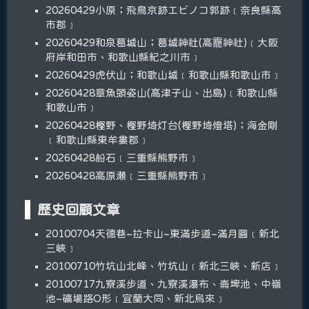
20260429小原；飛鳥京跡エビノコ郭跡﹝奈良縣高
市郡﹞
20260429和泉葛城山；葛城神社(高龗神社)﹝大阪
府岸和田市、和歌山縣紀之川市﹞
20260429虎伏山；和歌山城﹝和歌山縣和歌山市﹞
20260428章魚頭姿山(高津子山、出島)﹝和歌山縣
和歌山市﹞
20260428樫野、樫野埼灯台(樫野埼燈塔)；海金剛
﹝和歌山縣東牟婁郡﹞
20260428船石﹝三重縣熊野市﹞
20260428高原瀬﹝三重縣熊野市﹞
歷史回顧文章
20100704天德巷~拉卡山~東滿步道~滿月圓﹝新北
三峽﹞
20100710竹坑山北峰、竹坑山﹝新北三峽、新店﹞
20100717九寮溪步道、九寮溪瀑布、崙埤池、中嶺
池~礦場路O形﹝宜蘭大同、新北烏來﹞