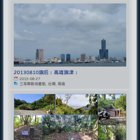
20130810旗后﹝高雄旗津﹞
2013-08-27
三等聯勤測量點, 台灣, 高雄