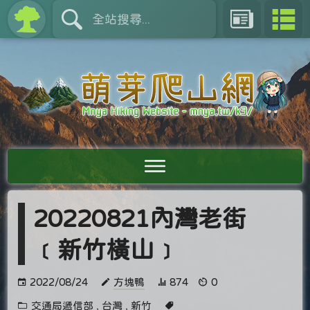
20220821內灣老街
﹝新竹橫山﹞
2022/08/24
方塊鴨
874
0
交通局遞信部
,
台灣
,
新竹