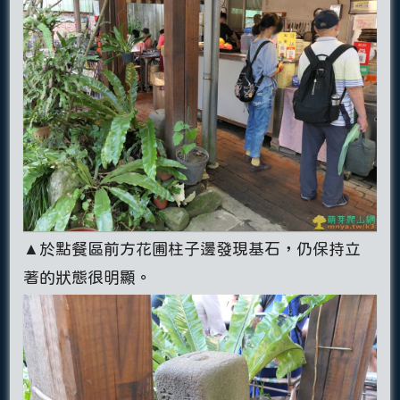
▲於點餐區前方花圃柱子邊發現基石，仍保持立
著的狀態很明顯。