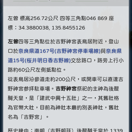
左曽 標高256.72公尺 四等三角點046 869 座
標：34.3880038, 135.8455126
左曽
四等三角點位於吉野神宮表鳥居附近，登山
口於
奈良県道167号(吉野神宮停車場線)
與
奈良県
道15号(桜井明日香吉野線)
交岔路口，路旁上行小
路約60公尺左側抵點位。
從表鳥居沿參道走約200公尺，或開車可以直達吉
野神宮参拝駐車場。
吉野神宮
祭祀的主神為後醍
醐天皇，是「建武中興十五社」之一，其舊社格
為官幣大社，目前為神社本廳的別表神社，舊社
名為「吉野宮」。
歷史緣由：南朝（吉野朝廷）後醍醐天皇於 1339