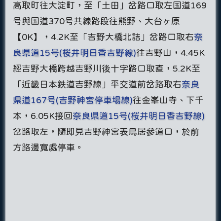
高取町往大淀町，至「土田」岔路口取左国道169
号與国道370号共線路段往熊野、大台ヶ原
【0K】，4.2K至「吉野大橋北詰」岔路口取右
奈
良県道15号(桜井明日香吉野線)
往吉野山，4.45K
經吉野大橋跨越吉野川後十字路口取直，5.2K至
「近畿日本鉄道吉野線」平交道前岔路取右
奈良
県道167号(吉野神宮停車場線)
往金峯山寺、下千
本，6.05K接回
奈良県道15号(桜井明日香吉野線)
岔路取左，隨即見吉野神宮表鳥居參道口，於前
方路邊寬處停車。