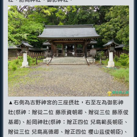
▲右側為吉野神宮的三座摂社，右至左為御影神
社(祭神：贈從二位 藤原資朝卿、贈從三位 藤原俊
基卿)、船岡神社(祭神：贈正四位 兒島範長朝臣、
贈從三位 兒島高德卿、贈正四位 櫻山茲俊朝臣)、