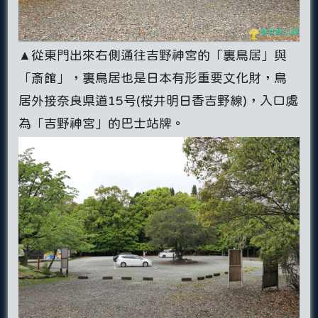
▲從東門出來右側通往吉野神宮的「裏鳥居」與
「斎館」，裏鳥居也是日本有形重要文化財，鳥
居外接奈良県道15号(桜井明日香吉野線)，入口處
為「吉野神宮」的巴士站牌。