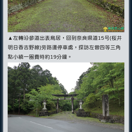
▲左轉沿參道出表鳥居，回到奈良県道15号(桜井
明日香吉野線)旁路邊停車處，探訪左曽四等三角
點小繞一圈費時約19分鐘。