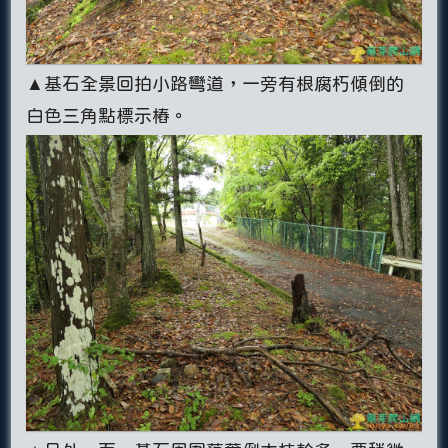
▲基石全景回拍小路彎道，一旁有根腐朽傾倒的
白色三角點標示樁。