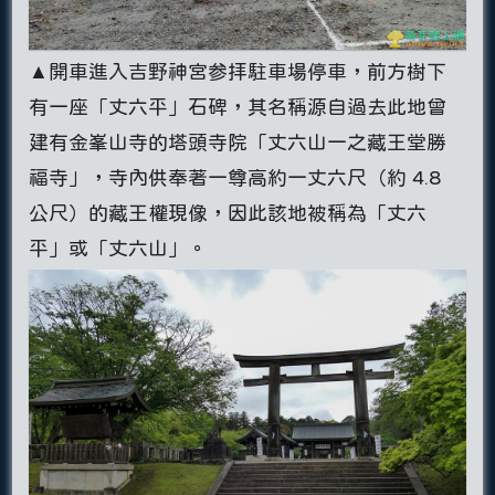
▲開車進入吉野神宮参拝駐車場停車，前方樹下
有一座「丈六平」石碑，其名稱源自過去此地曾
建有金峯山寺的塔頭寺院「丈六山一之藏王堂勝
福寺」，寺內供奉著一尊高約一丈六尺（約 4.8
公尺）的藏王權現像，因此該地被稱為「丈六
平」或「丈六山」。