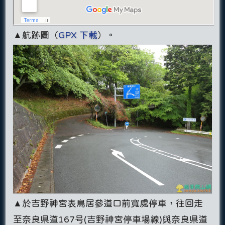
▲航跡圖（
GPX 下載
）。
▲於吉野神宮表鳥居參道口前寬處停車，往回走
至奈良県道167号(吉野神宮停車場線)與奈良県道