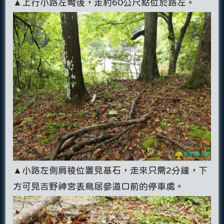
▲上行小路左彎後，走約60公尺點位於路左。
▲小路左側肩稜位置見基石，走來只需2分鐘，下
方可見吉野神宮表鳥居參道口前的停車處。