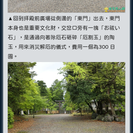
▲回到拝殿前廣場從側邊的「東門」出去，東門
本身也是重要文化財，交岔口旁有一塊「お祓い
石」，是通過向著除厄石砸碎「厄割玉」的陶
玉，用來消災解厄的儀式，費用一個為300 日
圓。