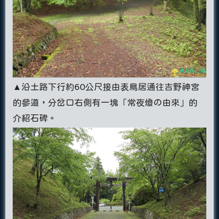
▲沿土路下行約60公尺接由表鳥居通往吉野神宮
的參道，分岔口右側有一塊「常夜燈の由來」的
介紹石碑。