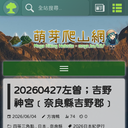
20260427左曽；吉野
神宮﹝奈良縣吉野郡﹞
2026/06/04
方塊鴨
74
0
四等三角點
,
日本
,
奈良縣
2026日本紀伊行