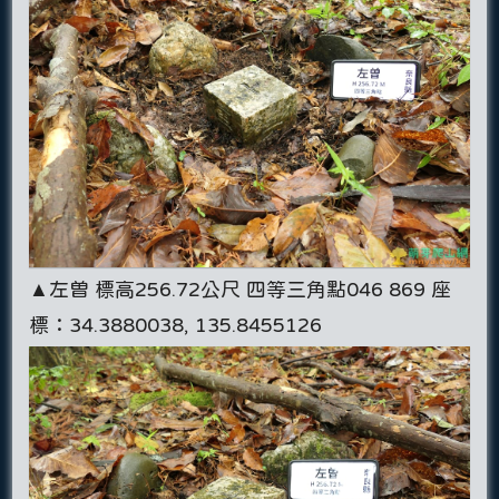
▲左曽 標高256.72公尺 四等三角點046 869 座
標：34.3880038, 135.8455126