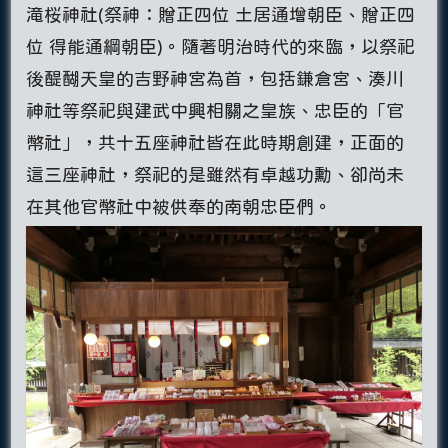
滝桜神社(祭神：贈正四位 土居通增朝臣、贈正四
位 得能通綱朝臣)。隨著明治時代的來臨，以祭祀
後醍醐天皇的吉野神宮為首，包括鎌倉宮、湊川
神社等祭祀與建武中興相關之皇族、忠臣的「官
幣社」，共十五座神社皆在此時期創建，正面的
這三座神社，祭祀的是雖然有卓越功勳、卻尚未
在其他官幣社中被供奉的南朝忠臣們。