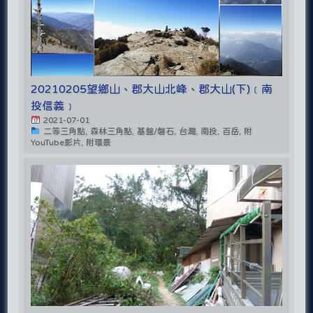
20210205望鄉山、郡大山北峰、郡大山(下)﹝南
投信義﹞
2021-07-01
二等三角點, 森林三角點, 基盤/磐石, 台灣, 南投, 百岳, 附
YouTube影片, 附環景