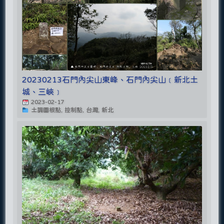
20230213石門內尖山東峰、石門內尖山﹝新北土
城、三峽﹞
2023-02-17
土調圖根點, 控制點, 台灣, 新北