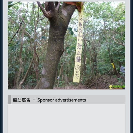
贊助廣告 ‧ Sponsor advertisements