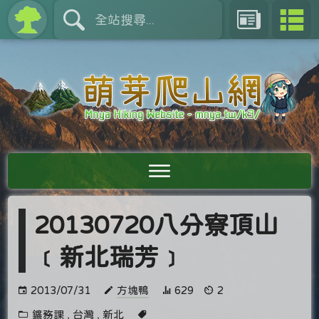
20130720八分寮頂山
﹝新北瑞芳﹞
2013/07/31
方塊鴨
629
2
鑛務課
,
台灣
,
新北