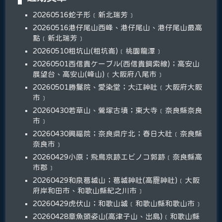
20260516蛇子形﹝新北瑞芳﹞
20260516港仔尾山西峰、港仔尾山、港仔尾山最高
點﹝新北瑞芳﹞
20260510粗坑山(粗坑崙)﹝桃園龍潭﹞
20260501西信貴ケーブル(西信貴鋼索線)；高安山
展望台、高安山(峰山)﹝大阪府八尾市﹞
20260501勝鬘院、愛染堂；大江神社﹝大阪府大阪
市﹞
20260430若草山、鶯塚古墳；東大寺﹝奈良縣奈良
市﹞
20260430興福院；奈良県庁北；春日大社﹝奈良縣
奈良市﹞
20260429小原；飛鳥京跡エビノコ郭跡﹝奈良縣高
市郡﹞
20260429和泉葛城山；葛城神社(高龗神社)﹝大阪
府岸和田市、和歌山縣紀之川市﹞
20260429虎伏山；和歌山城﹝和歌山縣和歌山市﹞
20260428章魚頭姿山(高津子山、出島)﹝和歌山縣