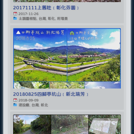
20171111上舊社﹝彰化芬園﹞
2017-11-26
土調圖根點, 台灣, 彰化, 附環景
20180825四腳亭坑山﹝新北瑞芳﹞
2018-09-09
建設廳, 台灣, 新北