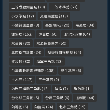
三等聯勤測量點
(73)
一等水準點
(53)
小水準點
(12)
交通局遞信部
(3)
不鏽鋼測量點
(3)
基盤/磐石
(20)
殖產局
(34)
鑛務課
(163)
專賣局
(60)
山字水泥柱
(64)
水資會
(30)
水源保護區界
(50)
北市都市計畫
(24)
總督府圖根補點
(64)
建設廳
(30)
海軍三角點
(13)
台灣省政府圖根補點
(138)
野牛基石
(5)
土木局
(117)
三合基石
(2)
內務局補助三角點
(13)
陸檢
(7)
瑞竹社
(1)
台北縣三角點
(5)
台演三角點
(6)
控制點
(44)
內導點
(6)
內務局
(24)
北市三角點
(15)