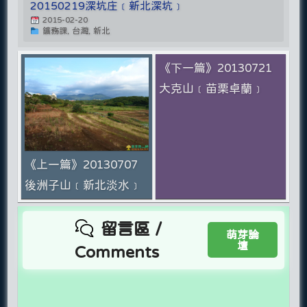
20150219深坑庄﹝新北深坑﹞
2015-02-20
鑛務課, 台灣, 新北
《下一篇》20130721
大克山﹝苗栗卓蘭﹞
《上一篇》20130707
後洲子山﹝新北淡水﹞
留言區 /
萌芽論
壇
Comments