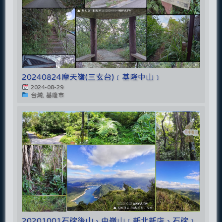
20240824摩天嶺(三玄台)﹝基隆中山﹞
2024-08-29
台灣, 基隆市
20201001石碇後山、中嶺山﹝新北新店、石碇﹞