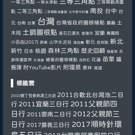
三等三角點
一等三角點
三等聯勤測量
一等水準點
南投
台中
二等三角點
台
點
二等聯勤測量點
北市都市計畫
台灣
台灣省政府圖根補點
土
北
嘉義
台南
台東
土調圖根點
木局
宜蘭
基石已遺失
專賣局
基隆市
新北
彰化
小百岳(2017)
山字水泥柱
屏東
控制點
建設廳
森林三角點
新竹
歷史回顧
桃園
日本
水
殖產局
苗栗
鑛
總督府圖根補點
花蓮
源保護區界
自然石
水資會
附環景
務課
附YouTube影片
雲林
高雄
標籤雲
2011合歡北台灣池二日
2010墾丁恆春美濃三日遊
2011父親節四
2011宜蘭三日行
行
日行
2012父親節三
2011雲南二日行
2017順時針環
日行
2017嘉義三日行
島五日行