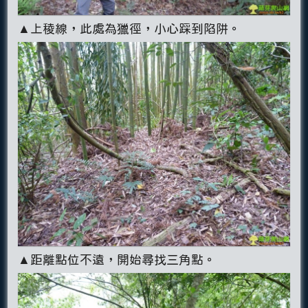
▲上稜線，此處為獵徑，小心踩到陷阱。
▲距離點位不遠，開始尋找三角點。