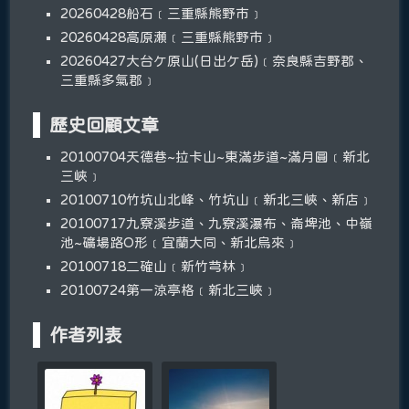
20260428船石﹝三重縣熊野市﹞
20260428高原瀬﹝三重縣熊野市﹞
20260427大台ケ原山(日出ケ岳)﹝奈良縣吉野郡、
三重縣多氣郡﹞
歷史回顧文章
20100704天德巷~拉卡山~東滿步道~滿月圓﹝新北
三峽﹞
20100710竹坑山北峰、竹坑山﹝新北三峽、新店﹞
20100717九寮溪步道、九寮溪瀑布、崙埤池、中嶺
池~礦場路O形﹝宜蘭大同、新北烏來﹞
20100718二確山﹝新竹芎林﹞
20100724第一涼亭格﹝新北三峽﹞
作者列表