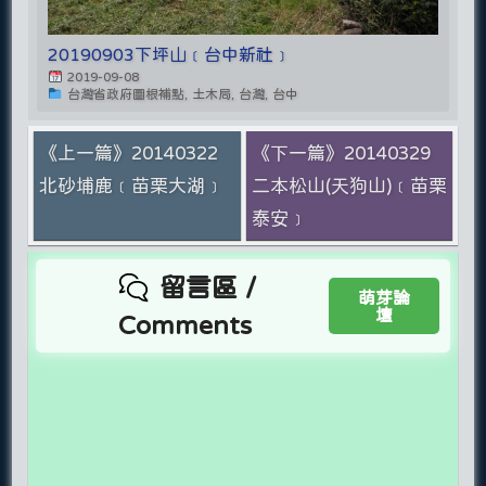
20190903下坪山﹝台中新社﹞
2019-09-08
台灣省政府圖根補點, 土木局, 台灣, 台中
《上一篇》20140322
《下一篇》20140329
北砂埔鹿﹝苗栗大湖﹞
二本松山(天狗山)﹝苗栗
泰安﹞
留言區 /
萌芽論
壇
Comments