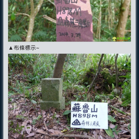
▲布條標示~