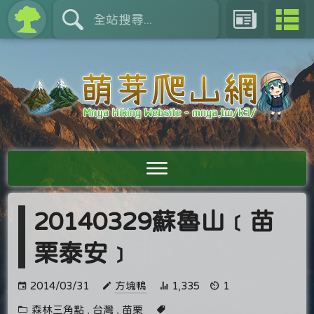
20140329蘇魯山﹝苗
栗泰安﹞
2014/03/31
方塊鴨
1,335
1
森林三角點
,
台灣
,
苗栗