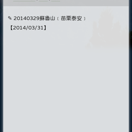
✎ 20140329蘇魯山﹝苗栗泰安﹞
【2014/03/31】