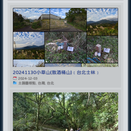
20241130小草山(敖酒桶山)﹝台北士林﹞
2024-12-03
土調圖根點, 台灣, 台北