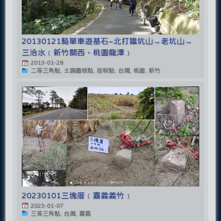
20130121騎單車遊基石~北打鐵坑山→老坑山→
三洽水﹝新竹關西、桃園龍潭﹞
2013-01-28
二等三角點, 土調圖根點, 控制點, 台灣, 桃園, 新竹
20230101三塊厝﹝嘉義義竹﹞
2023-01-07
三等三角點, 台灣, 嘉義