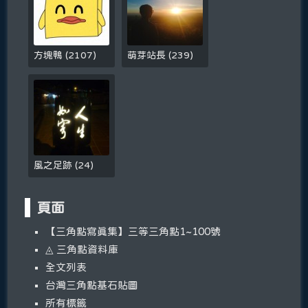
方塊鴨
(
2107
)
萌芽站長
(
239
)
風之足跡
(
24
)
頁面
【三角點寫真集】三等三角點1~100號
◬ 三角點資料庫
全文列表
台灣三角點基石貼圖
所有標籤