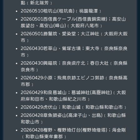
點﹝新北瑞芳﹞
20260510粗坑山(粗坑崙)﹝桃園龍潭﹞
20260501西信貴ケーブル(西信貴鋼索線)；高安山
展望台、高安山(峰山)﹝大阪府八尾市﹞
20260501勝鬘院、愛染堂；大江神社﹝大阪府大阪
市﹞
20260430若草山、鶯塚古墳；東大寺﹝奈良縣奈良
市﹞
20260430興福院；奈良県庁北；春日大社﹝奈良縣
奈良市﹞
20260429小原；飛鳥京跡エビノコ郭跡﹝奈良縣高
市郡﹞
20260429和泉葛城山；葛城神社(高龗神社)﹝大阪
府岸和田市、和歌山縣紀之川市﹞
20260429虎伏山；和歌山城﹝和歌山縣和歌山市﹞
20260428章魚頭姿山(高津子山、出島)﹝和歌山縣
和歌山市﹞
20260428樫野、樫野埼灯台(樫野埼燈塔)；海金剛
﹝和歌山縣東牟婁郡﹞