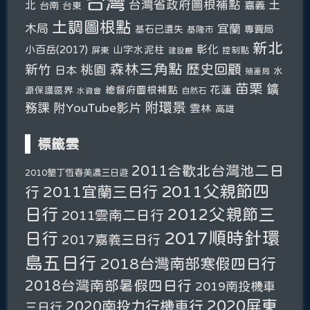
台灣
台灣省政府圖根補點
土
北
嘉義
台南
台東
土調圖根點
木局
宜蘭
基石已遺失
專賣局
基隆市
新北
彰化
小百岳(2017)
山字水泥柱
屏東
控制點
建設廳
森林三角點
新竹
歷史回顧
桃園
日本
水
殖產局
苗栗
鑛
總督府圖根補點
花蓮
源保護區界
自然石
水資會
附環景
務課
附YouTube影片
雲林
高雄
標籤雲
2011合歡北台灣池二日
2010墾丁恆春美濃三日遊
2011父親節四
2011宜蘭三日行
行
日行
2012父親節三
2011雲南二日行
2017順時針環
日行
2017嘉義三日行
島五日行
2018台灣南部寒假四日行
2018台灣南部暑假四日行
2019南投機車
2020屏東
2020南投力行機車行
三日行