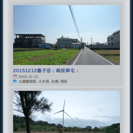
20151212番子田﹝南投草屯﹞
2015-12-13
土調圖根點, 土木局, 台灣, 南投