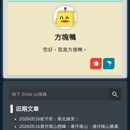
方塊鴨
您好，我是方塊鴨。
近期文章
20260516蛇子形﹝新北瑞芳﹞
20260516港仔尾山西峰、港仔尾山、港仔尾山最高