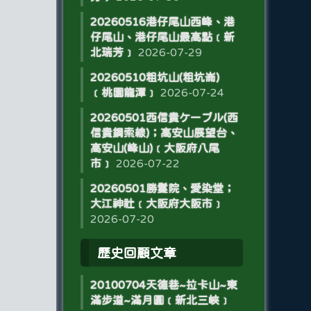
20260516港仔尾山西峰、港
仔尾山、港仔尾山最高點﹝新
北瑞芳﹞
2026-07-29
20260510粗坑山(粗坑崙)
﹝桃園龍潭﹞
2026-07-24
20260501西信貴ケーブル(西
信貴鋼索線)；高安山展望台、
高安山(峰山)﹝大阪府八尾
市﹞
2026-07-22
20260501勝鬘院、愛染堂；
大江神社﹝大阪府大阪市﹞
2026-07-20
歷史回顧文章
20100704天德巷~拉卡山~東
滿步道~滿月圓﹝新北三峽﹞