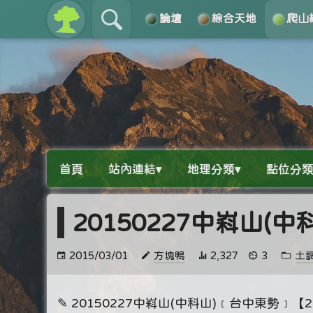
論壇
綜合天地
爬山
關於
導覽
首頁
站內連結▾
地理分類▾
點位分類
20150227中嵙山(
2015/03/01
方塊鴨
2,327
3
土
✎ 20150227中嵙山(中科山)﹝台中東勢﹞【20