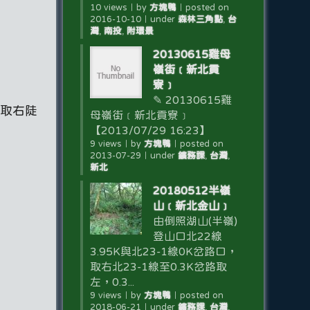
10 views
｜
by
方塊鴨
｜
posted on
2016-10-10
｜
under
森林三角點
,
台
灣
,
南投
,
附環景
20130615雞母
嶺街﹝新北貢
寮﹞
✎ 20130615雞
路取右陡
母嶺街﹝新北貢寮﹞
【2013/07/29 16:23】
9 views
｜
by
方塊鴨
｜
posted on
2013-07-29
｜
under
鑛務課
,
台灣
,
新北
20180512半嶺
山﹝新北金山﹞
由倒照湖山(半嶺)
登山口北22線
3.95K與北23-1線0K岔路口，
取右北23-1線至0.3K岔路取
左，0.3...
9 views
｜
by
方塊鴨
｜
posted on
2018-06-21
｜
under
鑛務課
,
台灣
,