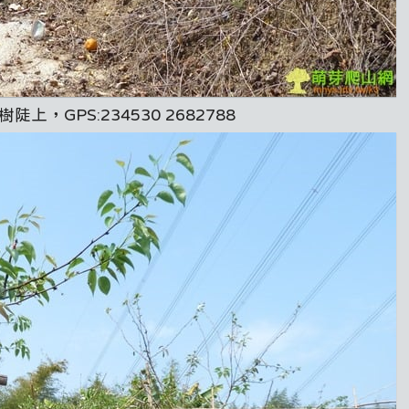
GPS:234530 2682788