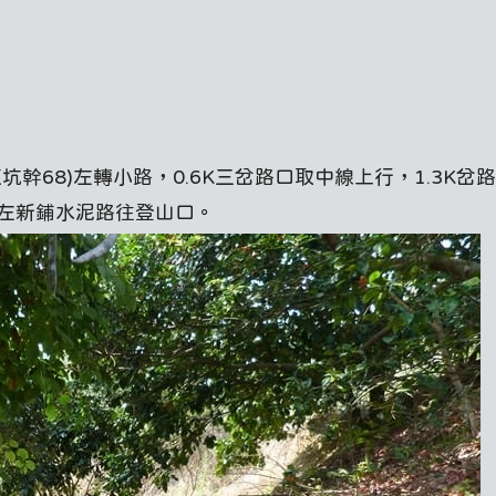
坑幹68)左轉小路，0.6K三岔路口取中線上行，1.3K岔
取左新鋪水泥路往登山口。