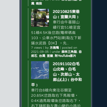
灣
,
南投
20210825東巷
山﹝宜蘭大同﹞
車行由牛衝鬪山
續行宜51線至宜
51線4.5K後岔路(電桿碼崙
103、公車水門站牌)取左下新
鋪水泥路【0K】，先...
7 views
｜
by
方塊鴨
｜
posted on
2021-09-05
｜
under
森林三角點
,
自
然石
,
台灣
,
宜蘭
,
附YouTube影片
20191102白毛
山北峰、白毛
山、次郎山、太
郎山(上)﹝台中和
平﹞
車行台8線向東往谷關至
20.85K岔路取右下馬鞍壩，
0.4K過馬鞍壩後岔路取右下，
右下隨即取左靠山壁的小路沿