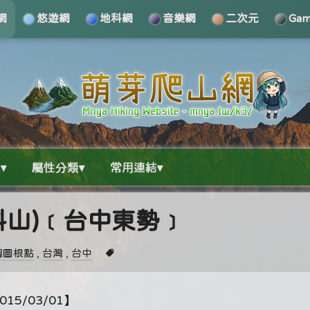
網
悠遊網
地科網
音樂網
二次元
Ga
▾
屬性分類▾
常用連結▾
中科山)﹝台中東勢﹞
調圖根點
,
台灣
,
台中
15/03/01】