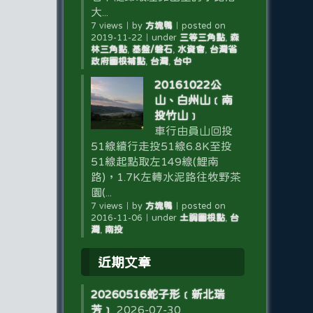
大...
7 views
｜
by
方塊鴨
｜
posted on
2019-11-22
｜
under
三等三角點
,
森
林三角點
,
基盤/磐石
,
水資會
,
台灣省
政府圖根補點
,
台灣
,
台中
20161022公
山、白州山﹝南
投竹山﹞
車行由員山回投
51線續行走投51線6.8K至投
51線起點取左149線(鯉南
路)，1.7K左轉水泥路往牧野茶
園(...
7 views
｜
by
方塊鴨
｜
posted on
2016-11-06
｜
under
土調圖根點
,
台
灣
,
南投
近期文章
20260516蛇子形﹝新北瑞
芳﹞
2026-07-30