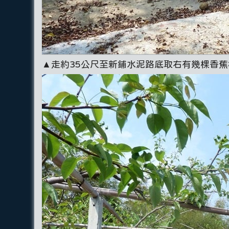
▲走約35公尺至新鋪水泥路底取右有幾棵香蕉樹陡上，