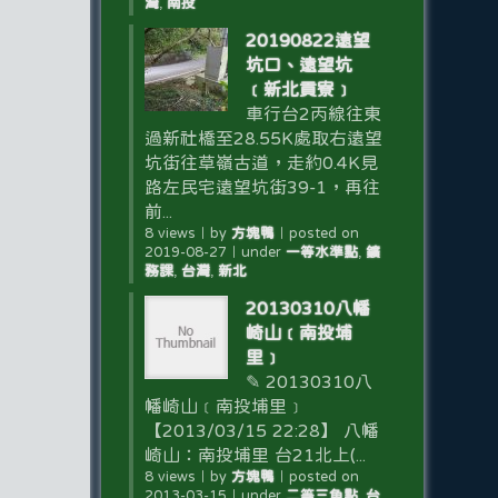
灣
,
南投
20190822遠望
坑口、遠望坑
﹝新北貢寮﹞
車行台2丙線往東
過新社橋至28.55K處取右遠望
坑街往草嶺古道，走約0.4K見
路左民宅遠望坑街39-1，再往
前...
8 views
｜
by
方塊鴨
｜
posted on
2019-08-27
｜
under
一等水準點
,
鑛
務課
,
台灣
,
新北
20130310八幡
崎山﹝南投埔
里﹞
✎ 20130310八
幡崎山﹝南投埔里﹞
【2013/03/15 22:28】 八幡
崎山：南投埔里 台21北上(...
8 views
｜
by
方塊鴨
｜
posted on
2013-03-15
｜
under
二等三角點
,
台