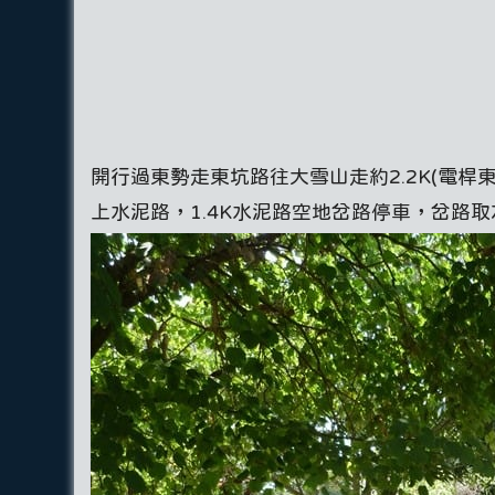
開行過東勢走東坑路往大雪山走約2.2K(電桿東
上水泥路，1.4K水泥路空地岔路停車，岔路