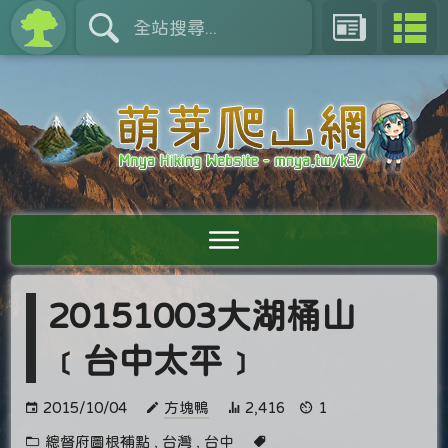
20151003大湖桶山
﹝台中太平﹞
2015/10/04
方塊鴨
2,416
1
總督府圖根補點
,
台灣
,
台中