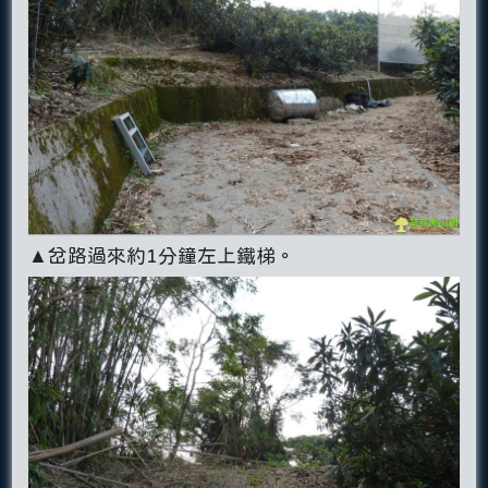
▲岔路過來約1分鐘左上鐵梯。