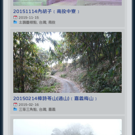
20151114內胡子﹝南投中寮﹞
2015-11-15
土調圖根點, 台灣, 南投
20150214樟詩苓山(過山)﹝嘉義梅山﹞
2015-02-16
三等三角點, 台灣, 嘉義