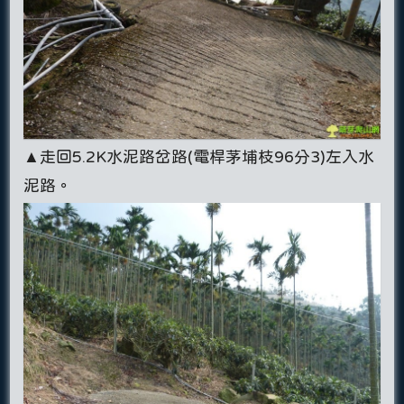
▲走回5.2K水泥路岔路(電桿茅埔枝96分3)左入水
泥路。