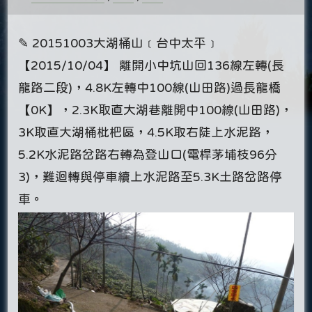
✎ 20151003大湖桶山﹝台中太平﹞
【2015/10/04】 離開小中坑山回136線左轉(長
龍路二段)，4.8K左轉中100線(山田路)過長龍橋
【0K】，2.3K取直大湖巷離開中100線(山田路)，
3K取直大湖桶枇杷區，4.5K取右陡上水泥路，
5.2K水泥路岔路右轉為登山口(電桿茅埔枝96分
3)，難迴轉與停車續上水泥路至5.3K土路岔路停
車。