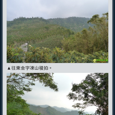
▲往東金字凍山稜拍。