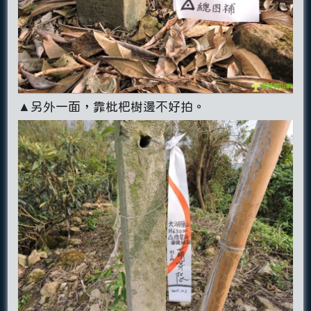
▲另外一面，靠枇杷樹邊不好拍。