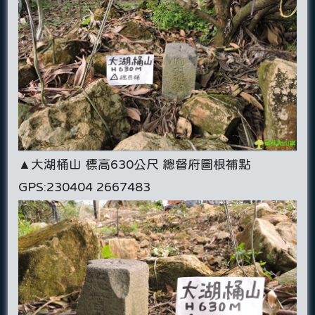
▲大湖桶山 標高630公尺 總督府圖根補點
GPS:230404 2667483