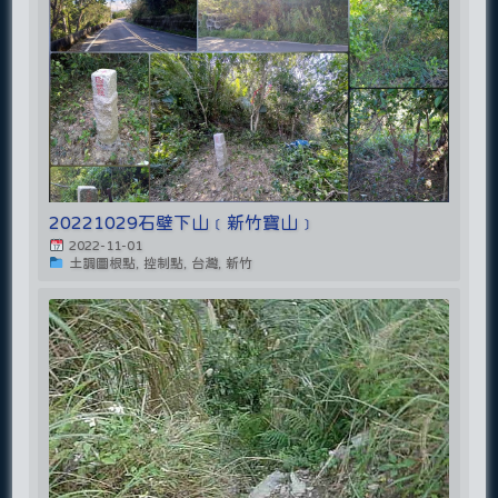
20221029石壁下山﹝新竹寶山﹞
2022-11-01
土調圖根點, 控制點, 台灣, 新竹