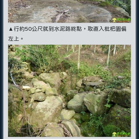
▲行約50公尺就到水泥路終點，取直入枇杷園偏
左上。