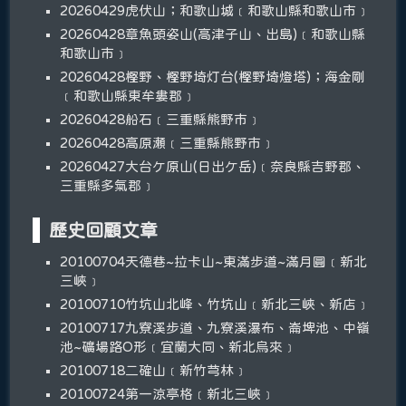
20260429虎伏山；和歌山城﹝和歌山縣和歌山市﹞
20260428章魚頭姿山(高津子山、出島)﹝和歌山縣
和歌山市﹞
20260428樫野、樫野埼灯台(樫野埼燈塔)；海金剛
﹝和歌山縣東牟婁郡﹞
20260428船石﹝三重縣熊野市﹞
20260428高原瀬﹝三重縣熊野市﹞
20260427大台ケ原山(日出ケ岳)﹝奈良縣吉野郡、
三重縣多氣郡﹞
歷史回顧文章
20100704天德巷~拉卡山~東滿步道~滿月圓﹝新北
三峽﹞
20100710竹坑山北峰、竹坑山﹝新北三峽、新店﹞
20100717九寮溪步道、九寮溪瀑布、崙埤池、中嶺
池~礦場路O形﹝宜蘭大同、新北烏來﹞
20100718二確山﹝新竹芎林﹞
20100724第一涼亭格﹝新北三峽﹞