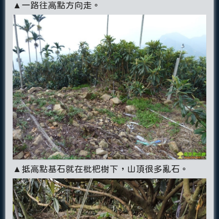
▲一路往高點方向走。
▲抵高點基石就在枇杷樹下，山頂很多亂石。