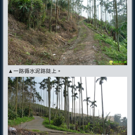
▲一路循水泥路陡上。