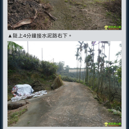
▲陡上4分鐘接水泥路右下。