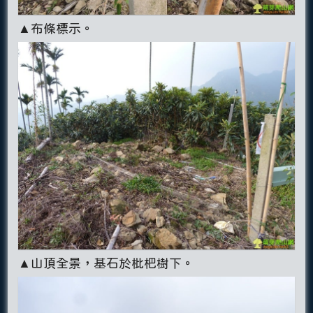
▲布條標示。
▲山頂全景，基石於枇杷樹下。