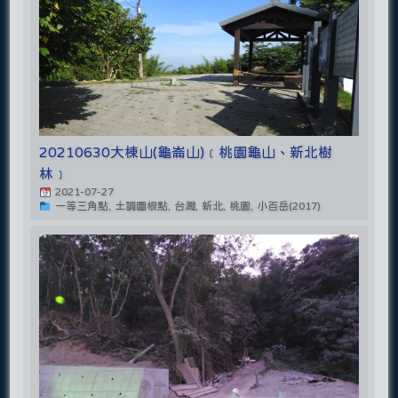
20210630大棟山(龜崙山)﹝桃園龜山、新北樹
林﹞
2021-07-27
一等三角點, 土調圖根點, 台灣, 新北, 桃園, 小百岳(2017)