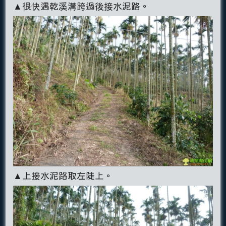
▲很快遇乾溪溝跨過後接水泥路。
▲上接水泥路取左陡上。