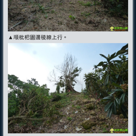
▲順枇杷園邊稜線上行。