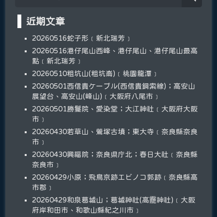
近期文章
20260516蛇子形﹝新北瑞芳﹞
20260516港仔尾山西峰、港仔尾山、港仔尾山最高
點﹝新北瑞芳﹞
20260510粗坑山(粗坑崙)﹝桃園龍潭﹞
20260501西信貴ケーブル(西信貴鋼索線)；高安山
展望台、高安山(峰山)﹝大阪府八尾市﹞
20260501勝鬘院、愛染堂；大江神社﹝大阪府大阪
市﹞
20260430若草山、鶯塚古墳；東大寺﹝奈良縣奈良
市﹞
20260430興福院；奈良県庁北；春日大社﹝奈良縣
奈良市﹞
20260429小原；飛鳥京跡エビノコ郭跡﹝奈良縣高
市郡﹞
20260429和泉葛城山；葛城神社(高龗神社)﹝大阪
府岸和田市、和歌山縣紀之川市﹞