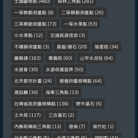
土調圖根點
(480)
森林三角點
(281)
一等聯勤測量點
(8)
二等聯勤測量點
(25)
三等聯勤測量點
(73)
一等水準點
(53)
小水準點
(12)
交通局遞信部
(3)
不鏽鋼測量點
(3)
基盤/磐石
(20)
殖產局
(34)
鑛務課
(163)
專賣局
(60)
山字水泥柱
(64)
水資會
(30)
水源保護區界
(50)
北市都市計畫
(24)
總督府圖根補點
(64)
建設廳
(30)
海軍三角點
(13)
台灣省政府圖根補點
(138)
野牛基石
(5)
土木局
(117)
三合基石
(2)
內務局補助三角點
(13)
陸檢
(7)
瑞竹社
(1)
台北縣三角點
(5)
台演三角點
(6)
控制點
(44)