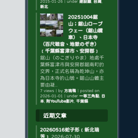
2015-01-26
｜
under
建設廳
,
台灣
,
新北
20251004鋸
山；鋸山ロープ
ウェー（鋸山纜
車）、日本寺
（百尺観音、地獄のぞき）
﹝千葉縣富津市、安房郡﹞
鋸山（のこぎりやま）地處千
葉縣富津市與安房郡鋸南町的
交界，正式名稱為乾坤山，亦
為日本寺的山號。鋸山山體主
要由凝...
7 views
｜
by
方塊鴨
｜
posted on
2026-01-01
｜
under
一等三角點
,
日
本
,
附YouTube影片
,
千葉縣
近期文章
20260516蛇子形﹝新北瑞
芳﹞
2026-07-30