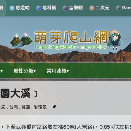
網
悠遊網
地科網
音樂網
二次元
Ga
▾
屬性分類▾
常用連結▾
桃園大溪﹞
木局
,
台灣
,
桃園
,
附環景
，下至武嶺橋前岔路取左桃60線(大鶯路)，0.85K取左桃