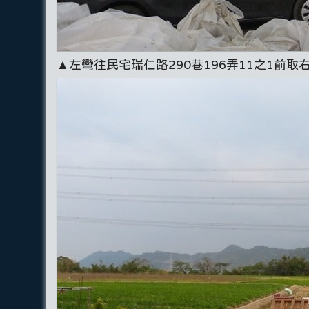
▲左彎往民宅瑞仁路290巷196弄11之1前取