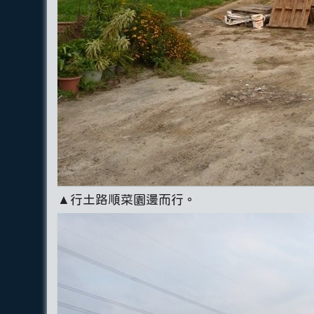
▲行土路順菜園邊而行。