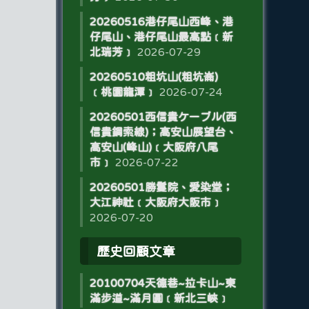
20260516港仔尾山西峰、港
仔尾山、港仔尾山最高點﹝新
北瑞芳﹞
2026-07-29
20260510粗坑山(粗坑崙)
﹝桃園龍潭﹞
2026-07-24
20260501西信貴ケーブル(西
信貴鋼索線)；高安山展望台、
高安山(峰山)﹝大阪府八尾
市﹞
2026-07-22
20260501勝鬘院、愛染堂；
大江神社﹝大阪府大阪市﹞
2026-07-20
歷史回顧文章
20100704天德巷~拉卡山~東
滿步道~滿月圓﹝新北三峽﹞