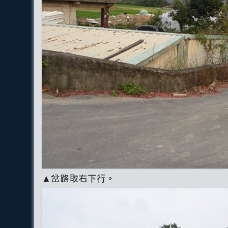
▲岔路取右下行。