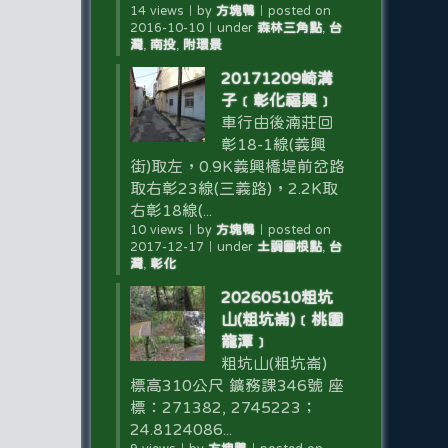
14 views
｜
by
方塊鴨
｜
posted on
2016-10-10
｜
under
森林三角點
,
台
灣
,
南投
,
附環景
20171209崎溝
子﹝彰化福興﹞
車行由後湳莊回
彰18-1線(義興
街)取左，0.9K義興橋堤前岔路
取右彰23線(三義路)，2.2K取
右彰18線(...
10 views
｜
by
方塊鴨
｜
posted on
2017-12-17
｜
under
土調圖根點
,
台
灣
,
彰化
20260510粗坑
山(粗坑崙)﹝桃園
龍潭﹞
粗坑山(粗坑崙)
標高310公尺 鑛務課346號 座
標：271382, 2745223；
24.8124086...