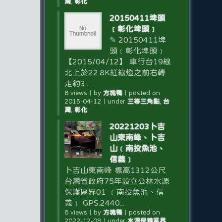
灣
,
彰化
20150411埤頭
﹝彰化埤頭﹞
✎ 20150411埤
頭﹝彰化埤頭﹞
【2015/04/12】 車行台19線
北上於22.8K紅綠燈之前右轉
走約3...
8 views
｜
by
方塊鴨
｜
posted on
2015-04-12
｜
under
三等三角點
,
台
灣
,
彰化
20221203卜吉
山東南峰、卜吉
山﹝南投魚池、
信義﹞
卜吉山東南峰 標高1312公尺
台灣省政府75年設立公林水源
保護區界01 ﹝南投魚池、信
義﹞ GPS:2440...
8 views
｜
by
方塊鴨
｜
posted on
2022-12-08
｜
under
水源保護區界
,