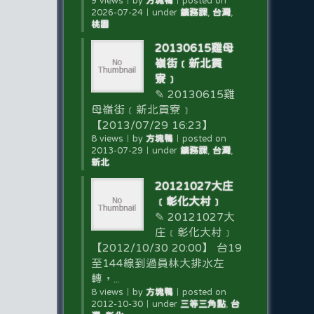
9 views
｜
by
方塊鴨
｜
posted on
2026-07-24
｜
under
鑛務課
,
台灣
,
桃園
20130615雞母
嶺街﹝新北貢
寮﹞
✎ 20130615雞
母嶺街﹝新北貢寮﹞
【2013/07/29 16:23】
8 views
｜
by
方塊鴨
｜
posted on
2013-07-29
｜
under
鑛務課
,
台灣
,
新北
20121027大庄
﹝彰化大村﹞
✎ 20121027大
庄﹝彰化大村﹞
【2012/10/30 20:00】 台19
至144線到過員林大排水左
轉，...
8 views
｜
by
方塊鴨
｜
posted on
2012-10-30
｜
under
三等三角點
,
台