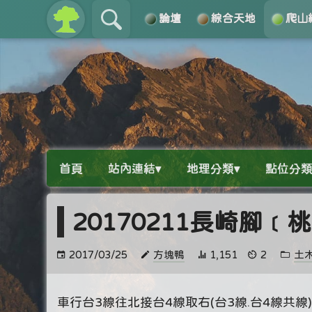
論壇
綜合天地
爬山
關於
導覽
首頁
站內連結▾
地理分類▾
點位分類
20170211長崎腳﹝
2017/03/25
方塊鴨
1,151
2
土
車行台3線往北接台4線取右(台3線.台4線共線)