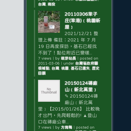
台灣
,
南投
20110306笨子
庄(笨港)﹝桃園新
屋﹞
2021/12/21 整
理上傳 備註：2021 年 7 月
19 日再度探訪，基石已經找
不到了！點位附近已變樣...
7 views
｜
by
萌芽站長
｜
posted on
2011-03-06
｜
under
台灣省政府圖
根補點
,
台灣
,
桃園
,
基石已遺失
,
歷史
回顧
20150124磚廠
山﹝新北萬里﹞
✎ 20150124磚
廠山﹝新北萬
里﹞【2015/01/26】 比較晚
才出門，先爬輕鬆的! ▲登山
口在磚廠公車...
7 views
｜
by
方塊鴨
｜
posted on