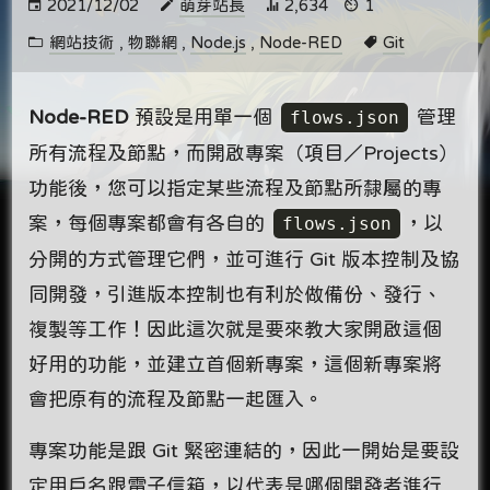
2021/12/02
萌芽站長
2,634
1
網站技術
,
物聯網
,
Node.js
,
Node-RED
Git
Node-RED
預設是用單一個
flows.json
管理
所有流程及節點，而開啟專案（項目／Projects）
功能後，您可以指定某些流程及節點所隸屬的專
案，每個專案都會有各自的
flows.json
，以
分開的方式管理它們，並可進行 Git 版本控制及協
同開發，引進版本控制也有利於做備份、發行、
複製等工作！因此這次就是要來教大家開啟這個
好用的功能，並建立首個新專案，這個新專案將
會把原有的流程及節點一起匯入。
專案功能是跟 Git 緊密連結的，因此一開始是要設
定用戶名跟電子信箱，以代表是哪個開發者進行