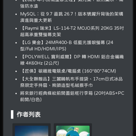
強防水漆
MySQL：從 9.7 直跳 26.7！版本號躍升背後的架構
演進與重大更新
【Raymii 瑞米】LS-114-T2 MOJO系列 20KG 35吋
超高承重雙螢幕支架
【LG 樂金】24MR400-B 低藍光護眼螢幕 (24
型/Full HD/HDMI/IPS)
【POLYWELL 寶利威爾】DP 轉 HDMI 鋁合金編織
線 4K60Hz (2公尺)
【匠俱】碳纖維電競桌/電腦桌 (160*80*74CM)
【大全聯贈品】三麗鷗帆布手提袋、17cm日式冰品
祭限定手持扇、熊頭造型毛絨擦手巾
將來銀行經典條紋前開蓋鋁框行李箱 (20吋ABS+PC
前開/白色)
作者列表