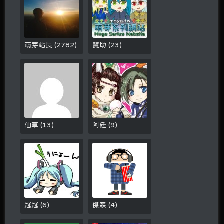
萌芽站長
(
2782
)
贊助
(
23
)
仙草
(
13
)
阿廷
(
9
)
冠冠
(
6
)
傑森
(
4
)