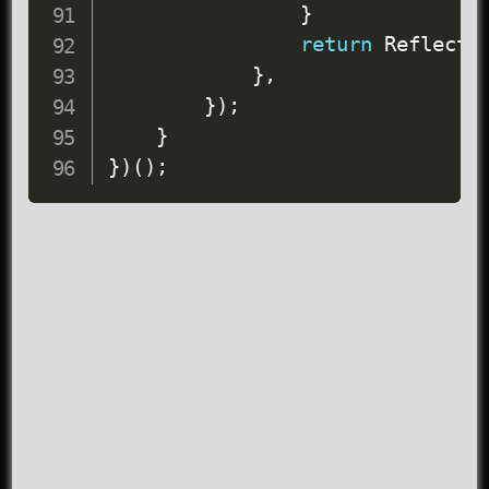
}
return
 Reflect
.
}
,
}
)
;
}
}
)
(
)
;