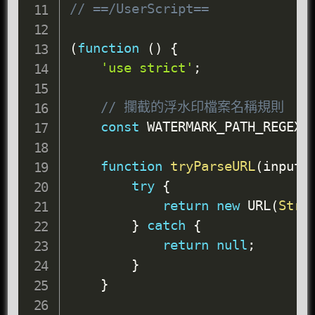
// ==/UserScript==
(
function
(
)
{
'use strict'
;
// 攔截的浮水印檔案名稱規則
const
 WATERMARK_PATH_REGEX 
function
tryParseURL
(
input
)
try
{
return
new
URL
(
Stri
}
catch
{
return
null
;
}
}