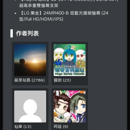
超高承重雙螢幕支架
【LG 樂金】24MR400-B 低藍光護眼螢幕 (24
型/Full HD/HDMI/IPS)
作者列表
萌芽站長
(
2786
)
贊助
(
23
)
仙草
(
13
)
阿廷
(
9
)