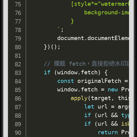
            [style*="watermark"]
                background-image
            }

        `
;
        document
.
documentElemen
}
)
(
)
;
// 攔截 fetch，直接拒絕水印
if
(
window
.
fetch
)
{
const
 originalFetch 
=
 w
        window
.
fetch 
=
new
Prox
apply
(
target
,
 thisA
let
 url 
=
 args
[
if
(
url 
&&
type
if
(
url 
&&
isWa
return
 Prom