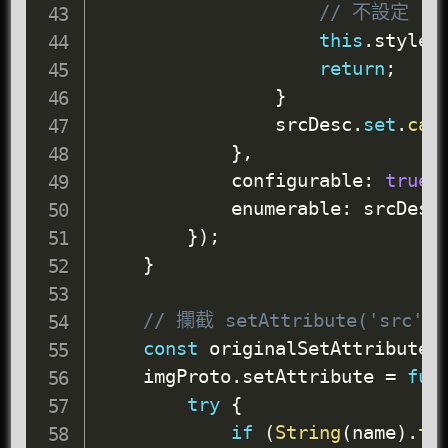
// 不設定 s
this
.
style
.
return
;
}
                srcDesc
.
set
.
cal
}
,
            configurable
:
true
,
            enumerable
:
 srcDesc
}
)
;
}
// 攔截 setAttribute('src', 
const
 originalSetAttribute 
    imgProto
.
setAttribute 
=
fun
try
{
if
(
String
(
name
)
.
to