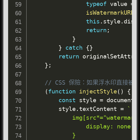
typeof
 value 
==
isWatermarkURL
(
this
.
style
.
disp
return
;
}
}
catch
{
}
return
 originalSetAttri
}
;
// CSS 保險：如果浮水印直接被寫
(
function
injectStyle
(
)
{
const
 style 
=
 document
.
        style
.
textContent 
=
`

            img[src*="watermark"
                display: none !i
            }
