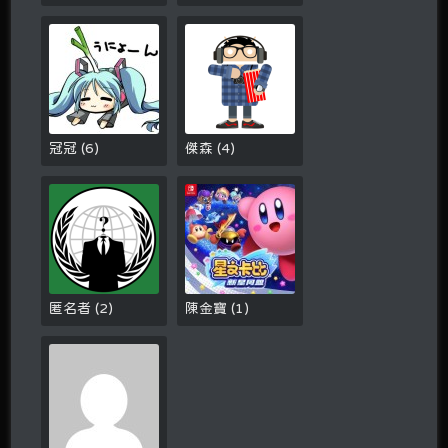
冠冠
(
6
)
傑森
(
4
)
匿名者
(
2
)
陳金寶
(
1
)