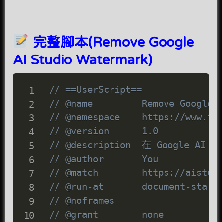
完整腳本(Remove Google
AI Studio Watermark)
// ==UserScript==
// @name         Remove Google 
// @namespace    https://www.ta
// @version      1.0
// @description  在 Google 
// @author       You
// @match        https://aistud
// @run-at       document-start
// @noframes
// @grant        none