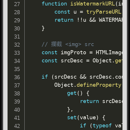
function
isWatermarkURL
(
inp
const
 u 
=
tryParseURL
(
i
return
!
!
u 
&&
 WATERMARK
}
// 攔截 <img> src
const
 imgProto 
=
 HTMLImageE
const
 srcDesc 
=
 Object
.
getO
if
(
srcDesc 
&&
 srcDesc
.
conf
        Object
.
defineProperty
(
i
get
(
)
{
return
 srcDesc
.
}
,
set
(
value
)
{
if
(
typeof
 valu