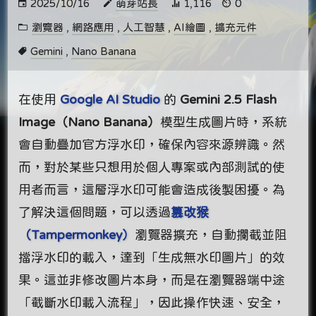
2025/10/16
萌芽站長
1,116
0
瀏覽器
,
網路應用
,
人工智慧
,
AI繪圖
,
擴充元件
Gemini
,
Nano Banana
在使用
Google AI Studio
的
Gemini 2.5 Flash
Image（Nano Banana）
模型生成圖片時，系統
會自動疊加官方浮水印，確保內容來源辨識。然
而，對於某些只想用於個人專案或內部測試的使
用者而言，這層浮水印可能會造成後製困擾。為
了解決這個問題，可以透過
篡改猴
（Tampermonkey）
瀏覽器擴充，自動攔截並阻
擋浮水印的載入，達到「生成無水印圖片」的效
果。這並非修改圖片本身，而是在瀏覽器端中途
「截斷水印載入流程」，因此操作快速、安全，