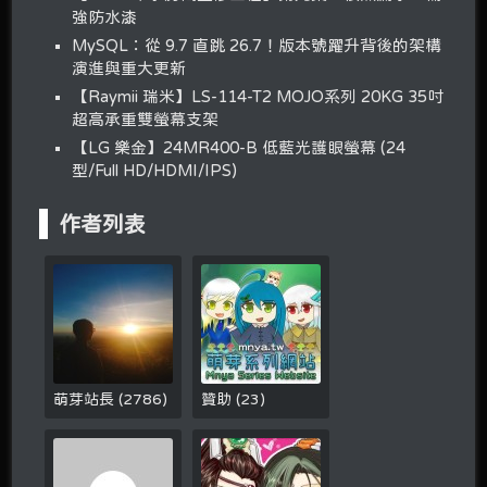
強防水漆
MySQL：從 9.7 直跳 26.7！版本號躍升背後的架構
演進與重大更新
【Raymii 瑞米】LS-114-T2 MOJO系列 20KG 35吋
超高承重雙螢幕支架
【LG 樂金】24MR400-B 低藍光護眼螢幕 (24
型/Full HD/HDMI/IPS)
作者列表
萌芽站長
(
2786
)
贊助
(
23
)