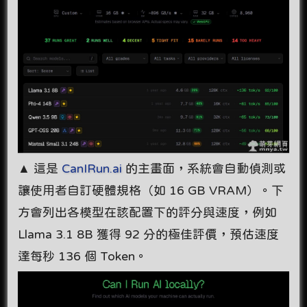
▲ 這是
CanIRun.ai
的主畫面，系統會自動偵測或
讓使用者自訂硬體規格（如 16 GB VRAM）。下
方會列出各模型在該配置下的評分與速度，例如
Llama 3.1 8B 獲得 92 分的極佳評價，預估速度
達每秒 136 個 Token。