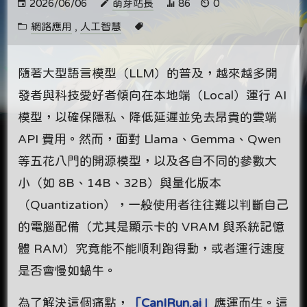
2026/06/06
萌芽站長
86
0
網路應用
,
人工智慧
隨著大型語言模型（LLM）的普及，越來越多開
發者與科技愛好者傾向在本地端（Local）運行 AI
模型，以確保隱私、降低延遲並免去昂貴的雲端
API 費用。然而，面對 Llama、Gemma、Qwen
等五花八門的開源模型，以及各自不同的參數大
小（如 8B、14B、32B）與量化版本
（Quantization），一般使用者往往難以判斷自己
的電腦配備（尤其是顯示卡的 VRAM 與系統記憶
體 RAM）究竟能不能順利跑得動，或者運行速度
是否會慢如蝸牛。
為了解決這個痛點，
「CanIRun.ai」
應運而生。這