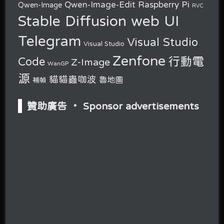
Raspberry Pi
Qwen-Image-Edit
Qwen-Image
RVC
Stable Diffusion web UI
Telegram
Visual Studio
Visual Studio
Zenfone
行動電
Code
Z-Image
WanGP
源
貓貓蟲咖波
魯地圖
補幀
贊助廣告 ‧ Sponsor advertisements