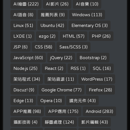
AI繪圖
(222)
AI影片
(26)
AI音樂
(10)
AI語音
(8)
推薦列表
(9)
Windows
(113)
Linux
(51)
Ubuntu
(42)
Elementary OS
(3)
LXDE
(1)
ezgo
(2)
HTML
(57)
PHP
(26)
JSP
(6)
CSS
(58)
Sass/SCSS
(3)
JavaScript
(60)
jQuery
(22)
Bootstrap
(2)
Node.js
(25)
React
(2)
RSS
(1)
SQL
(16)
架站程式
(34)
架站資源
(11)
WordPress
(17)
Discuz!
(9)
Google Chrome
(77)
Firefox
(28)
Edge
(13)
Opera
(10)
擴充元件
(43)
APP推薦
(98)
APP應用
(175)
Android
(283)
攝影技術
(4)
靜圖處理
(124)
影片編輯
(43)