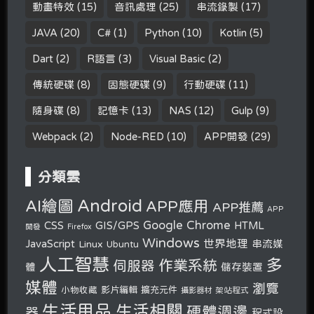
動畫特效
(15)
音訊處理
(25)
串流錄製
(17)
JAVA
(20)
C#
(1)
Python
(10)
Kotlin
(5)
Dart
(2)
R語言
(3)
Visual Basic
(2)
傳統硬碟
(8)
固態硬碟
(9)
行動硬碟
(11)
隨身碟
(8)
記憶卡
(13)
NAS
(12)
Gulp
(9)
Webpack
(2)
Node-RED
(10)
APP開發
(29)
分類雲
Android
AI繪圖
APP應用
APP推薦
APP
Google Chrome
CSS
GIS/GPS
HTML
開發
Firefox
Windows
世界地理
JavaScript
串流媒
Linux
Ubuntu
人工智慧
多
作業系統
伺服器
體
儲存裝置
媒體
瀏覽
小物收藏
影片編輯
擴充元件
攝影器材
架站程式
生活用品
生活相關
硬體週邊
器
程式設