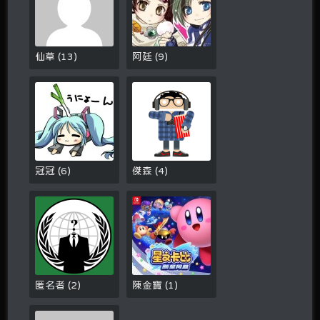
仙草
(
13
)
阿廷
(
9
)
冠冠
(
6
)
傑森
(
4
)
匿名者
(
2
)
陳金寶
(
1
)