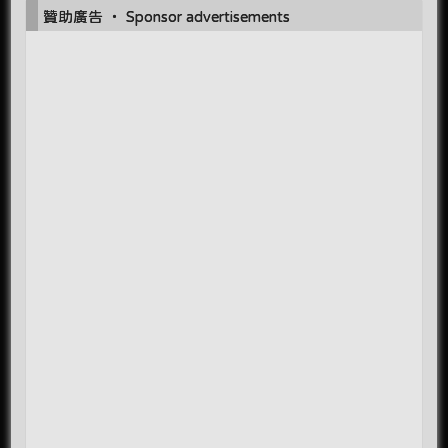
贊助廣告 ‧ Sponsor advertisements