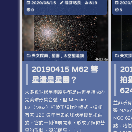
2020/08/15
萌芽站長
819
2020
0
3
天文探索
,
星團
,
太空望遠鏡
天文
20190415 M62 彗
20
星還是星團？
拍
62
大多數球狀星團幾乎都是由恆星組成的
完美球形集合體，但 Messier
並非所有
62（M62）打破了這樣的模式。這個
張 NA
有著 120 億年歷史的球狀星團是扭曲
NGC 
的，它的一側伸展開來，形成了類似彗
點。哈伯
星的形狀，頭部明亮， […]