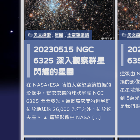
天文探索
,
星團
,
太空望遠鏡
天文
20230515 NGC
20
6325 深入觀察群星
63
閃耀的星團
這張由 
攝的影像中
在 NASA/ESA 哈伯太空望遠鏡拍攝的
星星散落
影像中，緊密密集的球狀星團 NGC
到 5萬
6325 閃閃發光。這個高密度的恆星群
是我們銀
位於地球約 26,000 光年之外，位於蛇
夫座。 ▲ 這張影像由 NASA […]