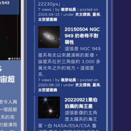
543
22230px」...
7 views
｜
by
萌芽站長
｜
posted on
2015-04-15
｜
under
天文探索
,
星系
,
太空望遠鏡
20150504 NGC
949 的奇特不對
稱性
這張是 NGC 949
星系有史以來最清晰的影像，
該星系位於三角座約 3,000 多
S
萬光年之外的地方。這個星
系...
宇宙超
7 views
｜
by
萌芽站長
｜
posted on
2020-08-10
｜
under
天文探索
,
星系
,
太空望遠鏡
20220921韋伯
更令人興
拍攝的海王星
一個超脈
這張影像的主角
星系的亮
是太陽系的海王
的脈澤亮
星，由 NASA/ESA/CSA 詹