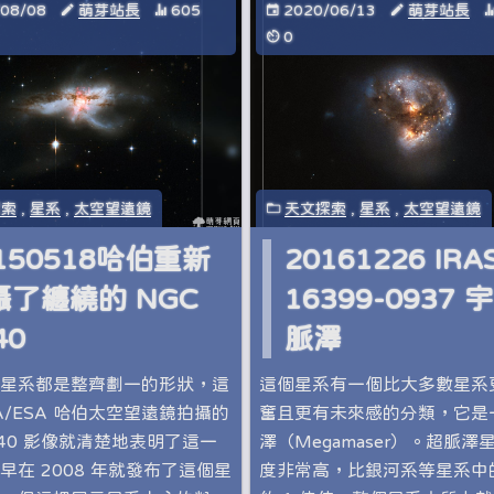
/08/08
萌芽站長
605
2020/06/13
萌芽站長
0
探索
,
星系
,
太空望遠鏡
天文探索
,
星系
,
太空望遠鏡
150518哈伯重新
20161226 IRA
攝了纏繞的 NGC
16399-0937 
40
脈澤
星系都是整齊劃一的形狀，這
這個星系有一個比大多數星系
SA/ESA 哈伯太空望遠鏡拍攝的
奮且更有未來感的分類，它是
6240 影像就清楚地表明了這一
澤（Megamaser）。超脈澤
早在 2008 年就發布了這個星
度非常高，比銀河系等星系中