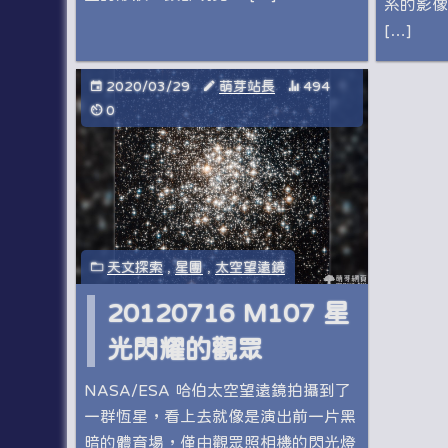
系的影像
[…]
2020/03/29
萌芽站長
494
0
天文探索
,
星團
,
太空望遠鏡
20120716 M107 星
光閃耀的觀眾
NASA/ESA 哈伯太空望遠鏡拍攝到了
一群恆星，看上去就像是演出前一片黑
暗的體育場，僅由觀眾照相機的閃光燈