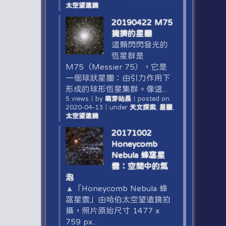
太空望遠鏡
20190422 M75
擁擠的星團
這顆閃閃發光的
恆星群是
M75（Messier 75），它是
一個球狀星團：由引力作用下
形成的球形恆星集群。像這...
5 views
｜
by
萌芽站長
｜
posted on
2020-04-13
｜
under
天文探索
,
星團
,
太空望遠鏡
20171002
Honeycomb
Nebula 蜂窩星
雲：空間中的氣
泡
▲「Honeycomb Nebula 蜂
窩星雲」由哈伯太空望遠鏡拍
攝，照片原始尺寸 1477 x
759 px...