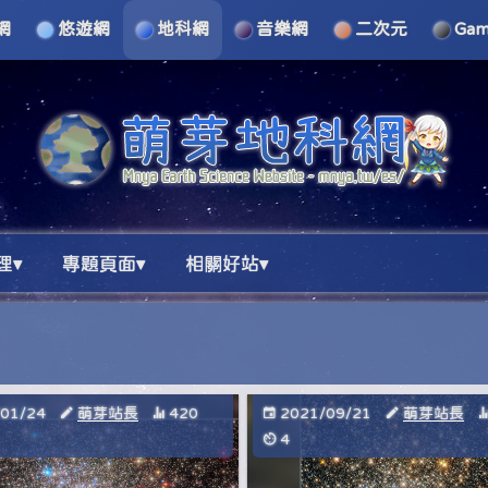
網
悠遊網
地科網
音樂網
二次元
Ga
理▾
專題頁面▾
相關好站▾
/01/24
萌芽站長
420
2021/09/21
萌芽站長
4