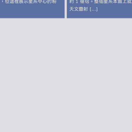
，但這裡展示星系中心的粉
約 1 億倍。整個星系本質上
天文雷射 […]