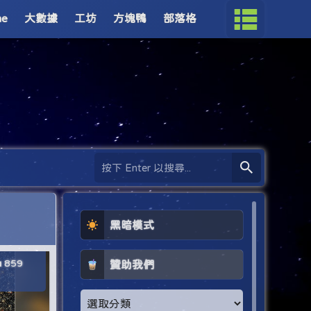
me
大數據
工坊
方塊鴨
部落格
黑暗模式
859
贊助我們