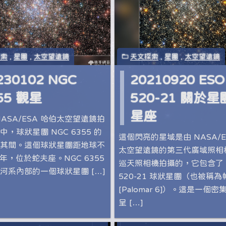
探索
,
星團
,
太空望遠鏡
天文探索
,
星團
,
太空望遠鏡
230102 NGC
20210920 ESO
55 觀星
520-21 關於
星座
NASA/ESA 哈伯太空望遠鏡拍
，球狀星團 NGC 6355 的
這個閃亮的星域是由 NASA/E
其間。這個球狀星團距地球不
太空望遠鏡的第三代廣域照相
光年，位於蛇夫座。NGC 6355
巡天照相機拍攝的，它包含了 
河系內部的一個球狀星團 […]
520-21 球狀星團（也被稱為
[Palomar 6]）。這是一個
呈 […]