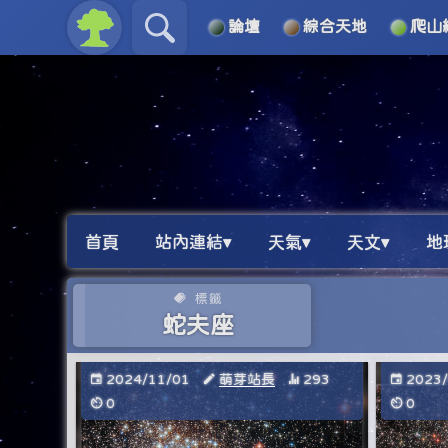
論壇
綜合天地
爬山
關於
導覽
首頁
站內連結▾
天氣▾
天文▾
地
標籤
蛇夫座
2024/11/01
萌芽站長
293
2023
0
0