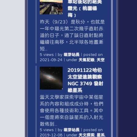
車站後站的絕美
霞光﹝桃園楊
梅﹞
昨天（9/23）是秋分，也就是
一年中陽光第二次幾乎直射赤
道的日子，過了該日直射點將
繼續往南移，北半球各地晝漸
短...
5 views
｜
by
萌芽站長
｜
posted on
2021-09-24
｜
under
天氣記錄
,
天空
20191122哈伯
太空望遠鏡觀察
NGC 3749 發射
線星系
當天文學家探索宇宙中某個星
系的內容和組成成分時，他們
會使用各種技術和工具。其中
一個是將來自該星系的入射光
散佈到...
5 views
｜
by
萌芽站長
｜
posted on
2019-12-08
｜
under
天文探索
,
星系
,