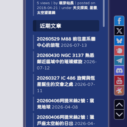
5 views
｜
by
萌芽站長
｜
posted on
2018-04-21
｜
under
天文探索
,
星雲
,
太空望遠鏡
近期文章
20260529 M88 前往星系團
中心的旅程
2026-07-13
20260430 NGC 3137 熟悉
鄰近區域中的璀璨螺旋
2026-
07-12
20260327 IC 486 旋臂與恆
星誕生的交會之處
2026-07-
11
20260406阿提米絲2號：窺
見地球
2026-04-08
20260406阿提米絲2號：獵
戶座太空船的日出
2026-04-