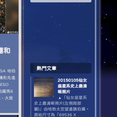
星團和
熱門文章
SA 哈伯
機和先進
20150105仙女
ESO
座星系史上最清
帕羅馬6
晰照片
▲「仙女座星系
密集、大致
史上最清晰照片(左側局部
圖)」由哈勃太空望遠鏡拍攝，
原始尺寸為「69536 X