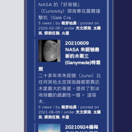
NASA 的「好奇號」
（Curiosity）探測車在蓋爾撞
擊坑（Gale Cra...
5 views
｜
by
萌芽站長
｜
posted on
2026-02-08
｜
under
天文探索
,
太陽
系
,
探索任務
,
火星
20210609
NASA 朱諾號最
新的木衛三
(Ganymede)特寫
照
二十多年來朱諾號（Juno）比
任何其他太空探測器都更靠近
木星最大的衛星，提供了對冰
冷球體的戲劇性一瞥。 這張
木...
5 views
｜
by
萌芽站長
｜
posted on
2021-06-09
｜
under
天文探索
,
太陽
系
,
探索任務
,
木星
20210924楊梅