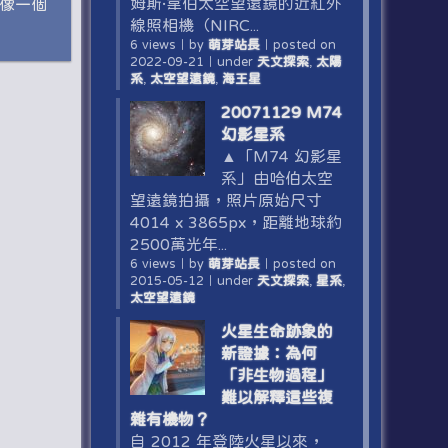
姆斯·韋伯太空望遠鏡的近紅外
就像一個
線照相機（NIRC...
6 views
｜
by
萌芽站長
｜
posted on
2022-09-21
｜
under
天文探索
,
太陽
系
,
太空望遠鏡
,
海王星
20071129 M74
幻影星系
▲「M74 幻影星
系」由哈伯太空
望遠鏡拍攝，照片原始尺寸
4014 x 3865px，距離地球約
2500萬光年...
6 views
｜
by
萌芽站長
｜
posted on
2015-05-12
｜
under
天文探索
,
星系
,
太空望遠鏡
火星生命跡象的
新證據：為何
「非生物過程」
難以解釋這些複
雜有機物？
自 2012 年登陸火星以來，