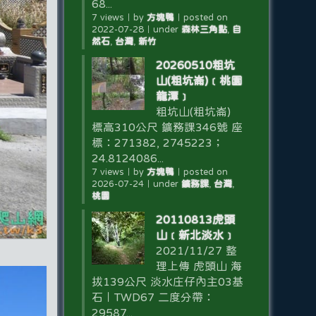
68...
7 views
｜
by
方塊鴨
｜
posted on
2022-07-28
｜
under
森林三角點
,
自
然石
,
台灣
,
新竹
20260510粗坑
山(粗坑崙)﹝桃園
龍潭﹞
粗坑山(粗坑崙)
標高310公尺 鑛務課346號 座
標：271382, 2745223；
24.8124086...
7 views
｜
by
方塊鴨
｜
posted on
2026-07-24
｜
under
鑛務課
,
台灣
,
桃園
20110813虎頭
山﹝新北淡水﹞
2021/11/27 整
理上傳 虎頭山 海
拔139公尺 淡水庄仔內主03基
石｜TWD67 二度分帶：
29587...