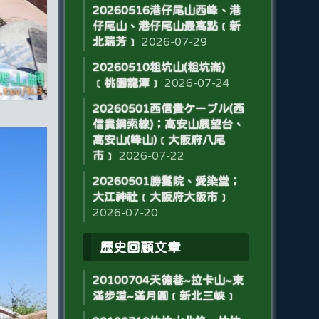
20260516港仔尾山西峰、港
仔尾山、港仔尾山最高點﹝新
北瑞芳﹞
2026-07-29
20260510粗坑山(粗坑崙)
﹝桃園龍潭﹞
2026-07-24
20260501西信貴ケーブル(西
信貴鋼索線)；高安山展望台、
高安山(峰山)﹝大阪府八尾
市﹞
2026-07-22
20260501勝鬘院、愛染堂；
大江神社﹝大阪府大阪市﹞
2026-07-20
歷史回顧文章
20100704天德巷~拉卡山~東
滿步道~滿月圓﹝新北三峽﹞