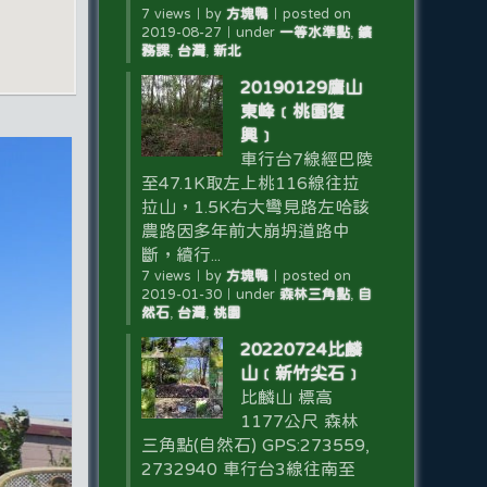
7 views
｜
by
方塊鴨
｜
posted on
2019-08-27
｜
under
一等水準點
,
鑛
務課
,
台灣
,
新北
20190129鷹山
東峰﹝桃園復
興﹞
車行台7線經巴陵
至47.1K取左上桃116線往拉
拉山，1.5K右大彎見路左哈該
農路因多年前大崩坍道路中
斷，續行...
7 views
｜
by
方塊鴨
｜
posted on
2019-01-30
｜
under
森林三角點
,
自
然石
,
台灣
,
桃園
20220724比麟
山﹝新竹尖石﹞
比麟山 標高
1177公尺 森林
三角點(自然石) GPS:273559,
2732940 車行台3線往南至