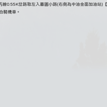
線0.55K岔路取左入墓園小路(右側為中油金面加油站)【
適合騎機車。