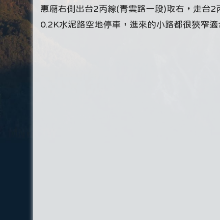
惠廟右側出台2丙線(青雲路一段)取右，走台2丙
0.2K水泥路空地停車，進來的小路都很狹窄