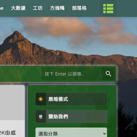
me
大數據
工坊
方塊鴨
部落格
黑暗模式
贊助我們
2K由威