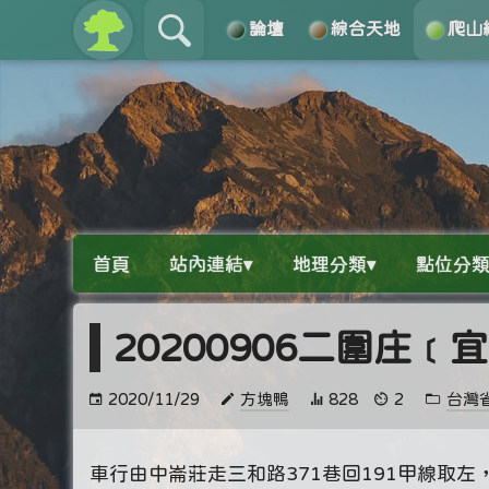
論壇
綜合天地
爬山
關於
導覽
首頁
站內連結▾
地理分類▾
點位分類
20200906二圍庄﹝
2020/11/29
方塊鴨
828
2
台灣
車行由中崙莊走三和路371巷回191甲線取左，走約