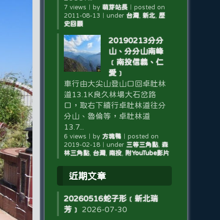
7 views
｜
by
萌芽站長
｜
posted on
2011-08-13
｜
under
台灣
,
新北
,
歷
史回顧
20190213分分
山、分分山南峰
﹝南投信義、仁
愛﹞
車行由大尖山登山口回卓社林
道13.1K良久林場大石岔路
口，取右下續行卓社林道往分
分山、魯倫等，卓社林道
13.7...
6 views
｜
by
方塊鴨
｜
posted on
2019-02-18
｜
under
三等三角點
,
森
林三角點
,
台灣
,
南投
,
附YouTube影片
近期文章
20260516蛇子形﹝新北瑞
芳﹞
2026-07-30