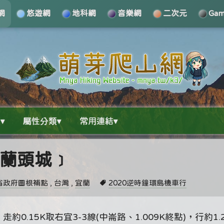
網
悠遊網
地科網
音樂網
二次元
Ga
▾
屬性分類▾
常用連結▾
宜蘭頭城﹞
省政府圖根補點
,
台灣
,
宜蘭
2020逆時鐘環島機車行
0.15K取右宜3-3線(中崙路、1.009K終點)，行約1.