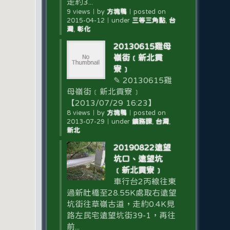
走約3...
9 views
｜
by
方塊鴨
｜
posted on
2015-04-12
｜
under
三等三角點
,
台
灣
,
彰化
20130615雞母
嶺街﹝新北貢
寮﹞
✎ 20130615雞
母嶺街﹝新北貢寮﹞
【2013/07/29 16:23】
8 views
｜
by
方塊鴨
｜
posted on
2013-07-29
｜
under
鑛務課
,
台灣
,
新北
20190822遠望
坑口、遠望坑
﹝新北貢寮﹞
車行台2丙線往東
過新社橋至28.55K處取右遠望
坑街往草嶺古道，走約0.4K見
路左民宅遠望坑街39-1，再往
前...