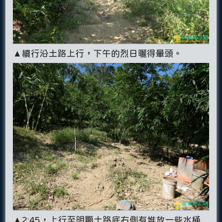
▲續行沿土路上行，下午的烈日曬得暈頭。
▲2:45，上行至明顯土路底右側有堆放一些水桶