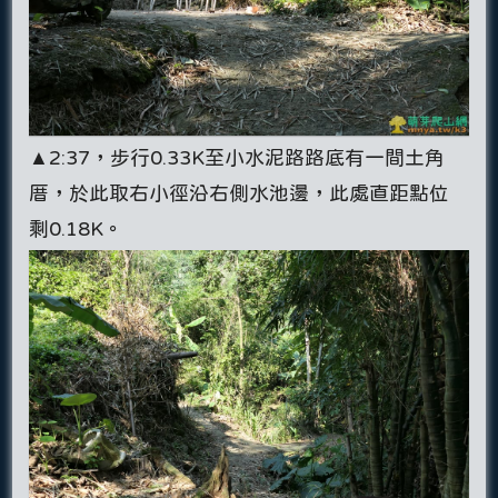
▲2:37，步行0.33K至小水泥路路底有一間土角
厝，於此取右小徑沿右側水池邊，此處直距點位
剩0.18K。