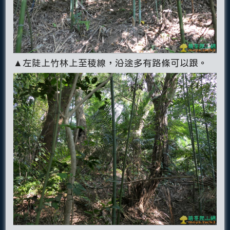
▲左陡上竹林上至稜線，沿途多有路條可以跟。