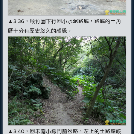
▲3:36，順竹園下行回小水泥路底，路底的土角
厝十分有歷史悠久的感覺。
▲3:40，回未關小鐵門前岔路，左上的土路應該