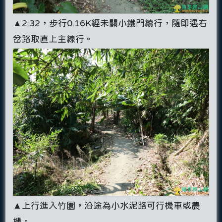
▲2:32，步行0.16K經未關小鐵門續行，隨即遇右
岔路取直上主線行。
▲上行進入竹園，沿途為小水泥路可行機車或農
機。