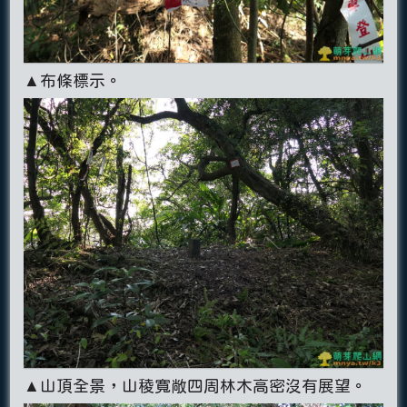
▲布條標示。
▲山頂全景，山稜寬敞四周林木高密沒有展望。