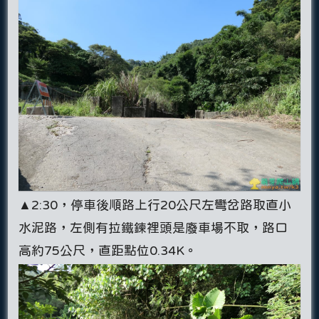
▲2:30，停車後順路上行20公尺左彎岔路取直小
水泥路，左側有拉鐵鍊裡頭是廢車場不取，路口
高約75公尺，直距點位0.34K。