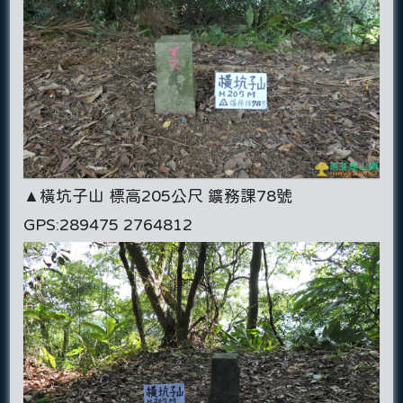
▲橫坑子山 標高205公尺 鑛務課78號
GPS:289475 2764812