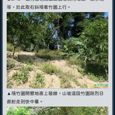
等，於此取右斜順著竹園上行。
▲順竹園開墾地直上稜線，山坡這段竹園路烈日
直射走到快中暑。