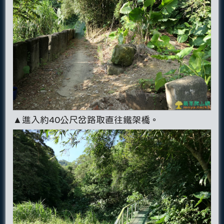
▲進入約40公尺岔路取直往鐵架橋。