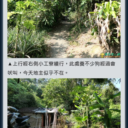
▲上行經右側小工寮續行，此處養不少狗經過會
吠叫，今天地主似乎不在。