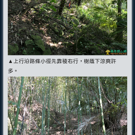
▲上行沿路條小徑先靠稜右行，樹蔭下涼爽許
多。