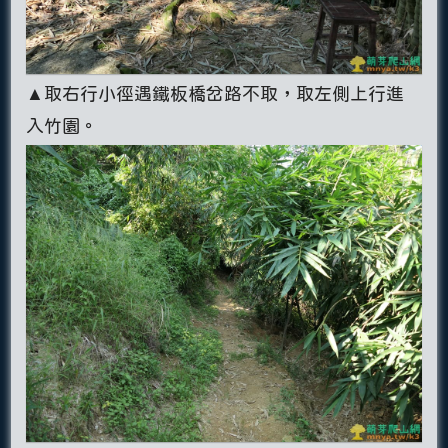
▲取右行小徑遇鐵板橋岔路不取，取左側上行進
入竹園。