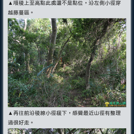
▲順稜上至高點此處還不是點位，沿左側小徑穿
越藤蔓區。
▲再往前沿稜線小徑緩下，感覺最近山徑有整理
過很好走。