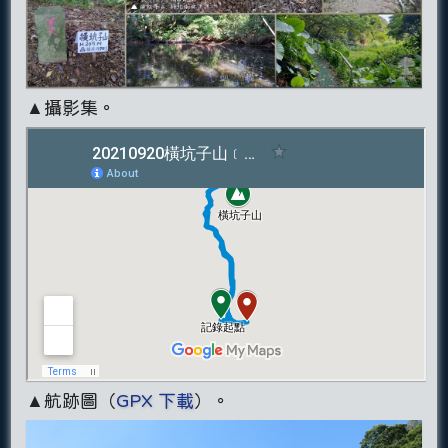
▲攝影集。
▲航跡圖（
GPX 下載
）。