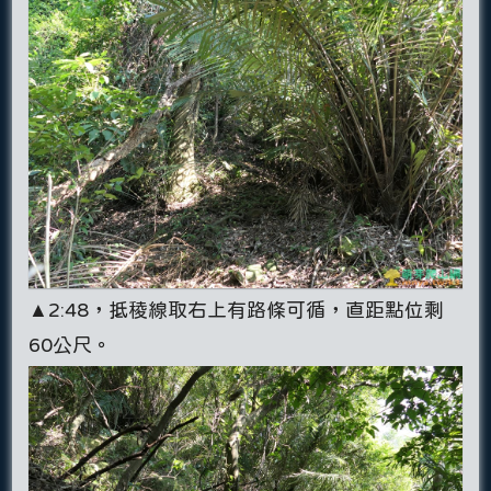
▲2:48，抵稜線取右上有路條可循，直距點位剩
60公尺。