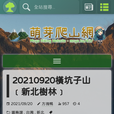
20210920橫坑子山
﹝新北樹林﹞
2021/09/20
方塊鴨
957
4
鑛務課
,
台灣
,
新北