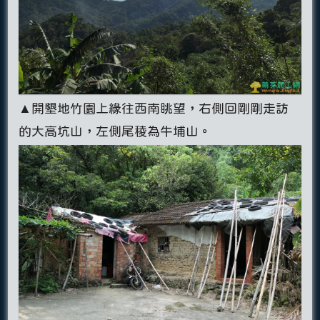
▲開墾地竹園上緣往西南眺望，右側回剛剛走訪
的大高坑山，左側尾稜為牛埔山。