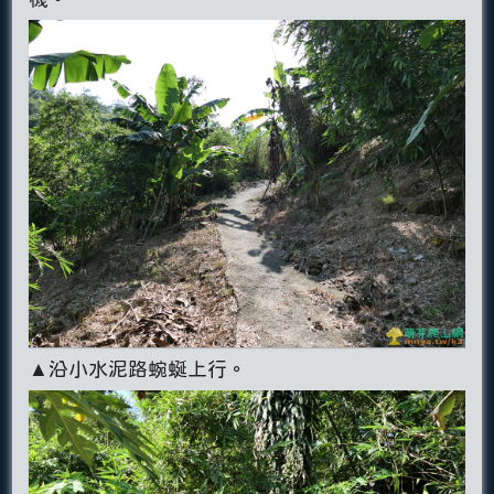
▲沿小水泥路蜿蜒上行。