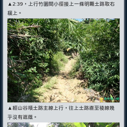
▲2:39，上行竹園間小徑接上一條明顯土路取右
緩上。
▲經山谷順土路主線上行，往上土路直至稜線幾
乎沒有遮蔭。