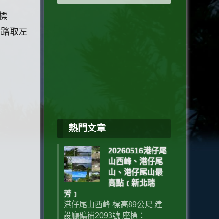
標
岔路取左
熱門文章
20260516港仔尾
山西峰、港仔尾
山、港仔尾山最
高點﹝新北瑞
芳﹞
港仔尾山西峰 標高89公尺 建
設廳礦補2093號 座標：