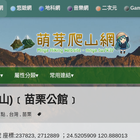
網
悠遊網
地科網
音樂網
二次元
Ga
▾
屬性分類▾
常用連結▾
沖庫山)﹝苗栗公館﹞
角點
,
台灣
,
苗栗
7823, 2712889 ；24.5205909 120.888013