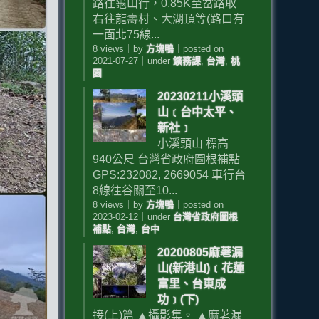
路往龜山行，0.85K至岔路取
右往龍壽村、大湖頂等(路口有
一面北75線...
8 views
｜
by
方塊鴨
｜
posted on
2021-07-27
｜
under
鑛務課
,
台灣
,
桃
園
20230211小溪頭
山﹝台中太平、
新社﹞
小溪頭山 標高
940公尺 台灣省政府圖根補點
GPS:232082, 2669054 車行台
8線往谷關至10...
8 views
｜
by
方塊鴨
｜
posted on
2023-02-12
｜
under
台灣省政府圖根
補點
,
台灣
,
台中
20200805麻荖漏
山(新港山)﹝花蓮
富里、台東成
功﹞(下)
接(上)篇 ▲攝影集。 ▲麻荖漏