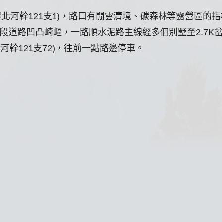
電桿北河幹121支1)，路口有閒雲清境、碳森林等露營區的指
前段道路凹凸崎嶇，一路順水泥路主線經多個別墅至2.7K
河幹121支72)，往前一點路邊停車。