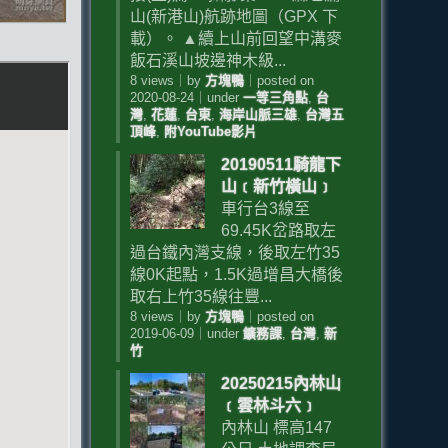
山(新港山)航跡地圖（GPX 下
載）。 ▲續上山前回望中溝麥
飯石溪山坡邊神木級...
8 views
｜
by
方塊鴨
｜
posted on
2020-08-24
｜
under
一等三角點
,
台
灣
,
花蓮
,
台東
,
海岸山脈三雄
,
台灣五
頂峰
,
附YouTube影片
20190511騎龍下
山﹝新竹橫山﹞
車行台3線至
69.45K岔路取左
過台鐵內灣支線，後取左竹35
線0K起點，1.5K過增昌大橋後
取右上竹35線往豐...
8 views
｜
by
方塊鴨
｜
posted on
2019-06-09
｜
under
鑛務課
,
台灣
,
新
竹
20250215內林山
﹝雲林斗六﹞
內林山 標高147