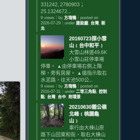
331242, 2780903；
25.1324672...
9 views
｜
by
方塊鴨
｜
posted on
2026-07-29
｜
under
建設廳
,
台灣
,
新
北
20160723探小雪
山﹝台中和平﹞
大雪山林道49.6K
小雪山莊停車場
停車。 ▲由停車場右側上階
梯，旁有房屋。 ▲循指示取右
水泥路，往天池500公...
9 views
｜
by
方塊鴨
｜
posted on
2016-07-31
｜
under
二等三角點
,
控制
點
,
台灣
,
台中
,
附環景
20210630關公嶺
北峰﹝桃園龜
山﹞
車行由大棟山原
路下山回東和街，取右大棟山