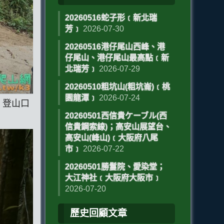
20260516蛇子形﹝新北瑞
芳﹞
2026-07-30
20260516港仔尾山西峰、港
仔尾山、港仔尾山最高點﹝新
北瑞芳﹞
2026-07-29
20260510粗坑山(粗坑崙)﹝桃
園龍潭﹞
2026-07-24
，登山口
20260501西信貴ケーブル(西
信貴鋼索線)；高安山展望台、
高安山(峰山)﹝大阪府八尾
市﹞
2026-07-22
20260501勝鬘院、愛染堂；
大江神社﹝大阪府大阪市﹞
2026-07-20
歷史回顧文章