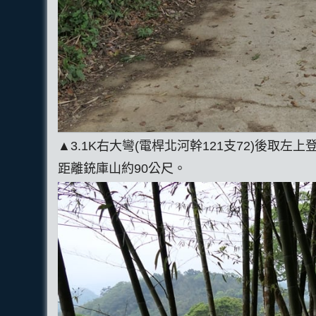
▲3.1K右大彎(電桿北河幹121支72)後
距離銃庫山約90公尺。