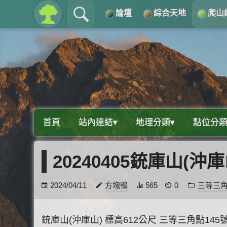
論壇
綜合天地
爬山
關於
導覽
首頁
站內連結▾
地理分類▾
點位分類
20240405銃庫山(
2024/04/11
方塊鴨
565
0
三等三
銃庫山(沖庫山) 標高612公尺 三等三角點145號 座標:23