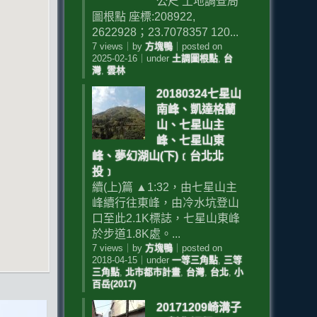
公尺 土地調查局
圖根點 座標:208922,
2622928；23.7078357 120...
7 views
｜
by
方塊鴨
｜
posted on
2025-02-16
｜
under
土調圖根點
,
台
灣
,
雲林
20180324七星山
南峰、凱達格蘭
山、七星山主
峰、七星山東
峰、夢幻湖山(下)﹝台北北
投﹞
續(上)篇 ▲1:32，由七星山主
峰續行往東峰，由冷水坑登山
口至此2.1K標誌，七星山東峰
於步道1.8K處。...
7 views
｜
by
方塊鴨
｜
posted on
2018-04-15
｜
under
一等三角點
,
三等
三角點
,
北市都市計畫
,
台灣
,
台北
,
小
百岳(2017)
20171209崎溝子