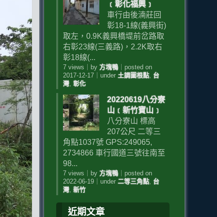
﹝彰化福興﹞
車行由後湳莊回
彰18-1線(義興街)
取左，0.9K義興橋堤前岔路取
右彰23線(三義路)，2.2K取右
彰18線(...
7 views
｜
by
方塊鴨
｜
posted on
2017-12-17
｜
under
土調圖根點
,
台
灣
,
彰化
20220619八分寮
山﹝新竹寶山﹞
八分寮山 標高
207公尺 二等三
角點1037號 GPS:249065,
2734866 車行國道三號往南至
98...
7 views
｜
by
方塊鴨
｜
posted on
2022-06-19
｜
under
二等三角點
,
台
灣
,
新竹
近期文章