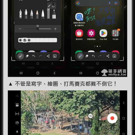
▲ 不管是寫字、繪圖、打馬賽克都難不倒它！