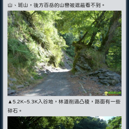
山、班山，後方百岳的山巒被遮蔽看不到。
▲5.2K~5.3K入谷地，林道削過凸稜，路面有一些
碎石。