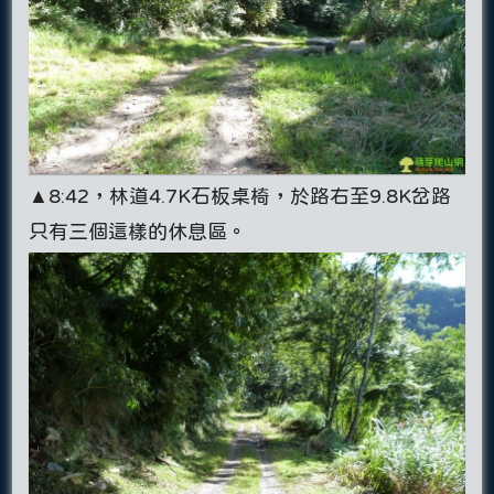
▲8:42，林道4.7K石板桌椅，於路右至9.8K岔路
只有三個這樣的休息區。