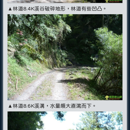
▲林道8.4K溪谷破碎地形，林道有些凹凸。
▲林道8.6K溪溝，水量頗大直瀉而下。