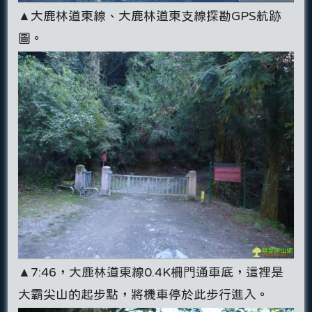
▲大鹿林道東線、大鹿林道東支線探勘GPS航跡
圖。
▲7:46，大鹿林道東線0.4K柵門通車底，這裡是
大霸尖山的起步點，將機車停於此步行進入。