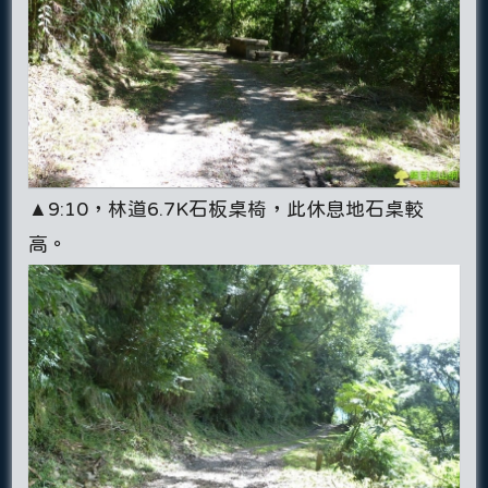
▲9:10，林道6.7K石板桌椅，此休息地石桌較
高。