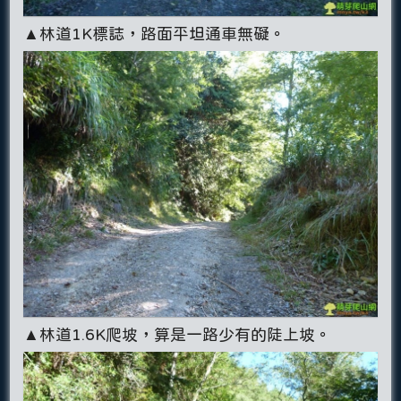
▲林道1K標誌，路面平坦通車無礙。
▲林道1.6K爬坡，算是一路少有的陡上坡。