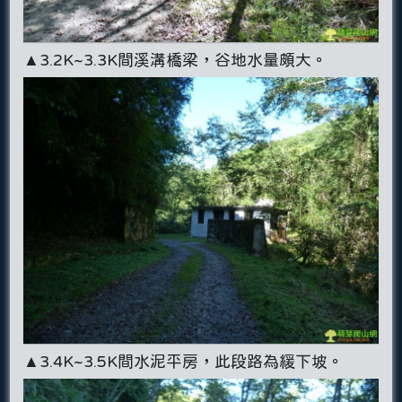
▲3.2K~3.3K間溪溝橋梁，谷地水量頗大。
▲3.4K~3.5K間水泥平房，此段路為緩下坡。