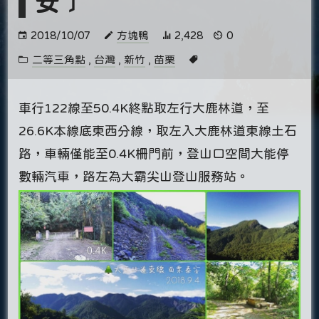
安﹞
2018/10/07
方塊鴨
2,428
0
二等三角點
,
台灣
,
新竹
,
苗栗
車行122線至50.4K終點取左行大鹿林道，至
26.6K本線底東西分線，取左入大鹿林道東線土石
路，車輛僅能至0.4K柵門前，登山口空間大能停
數輛汽車，路左為大霸尖山登山服務站。