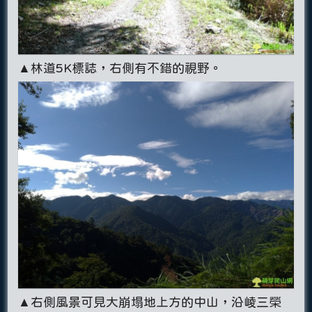
▲林道5K標誌，右側有不錯的視野。
▲右側風景可見大崩塌地上方的中山，沿崚三榮