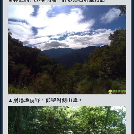
▲崩塌地視野，仰望對側山峰。