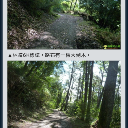
▲林道6K標誌，路右有一棵大倒木。