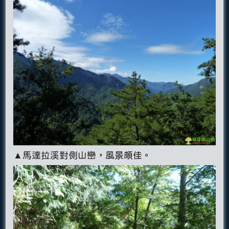
▲馬達拉溪對側山巒，風景頗佳。