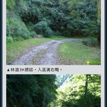
▲林道3K標誌，入溪溝右彎。