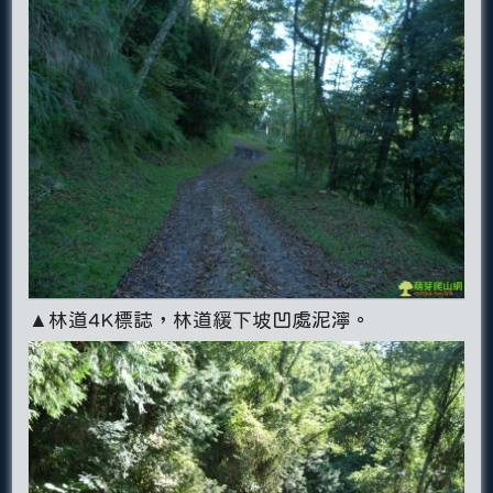
▲林道4K標誌，林道緩下坡凹處泥濘。