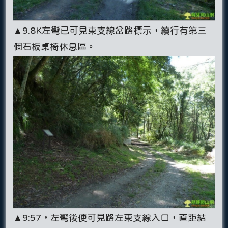
▲9.8K左彎已可見東支線岔路標示，續行有第三
個石板桌椅休息區。
▲9:57，左彎後便可見路左東支線入口，直距結