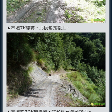
▲林道7K標誌，此段也是緩上。
▲林道約7.2K崩塌地，許多落石滑至路面。