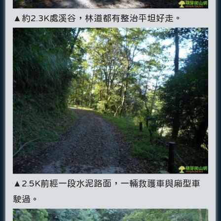
▲約2.3K處溪谷，林道都有整治平坦好走。
▲2.5K前經一段水泥路面，一輛救護車與廂型車
駛過。