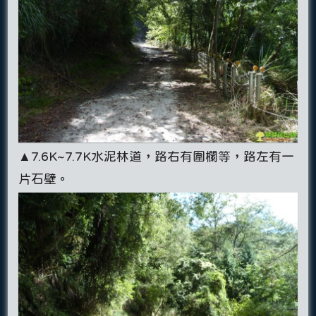
▲7.6K~7.7K水泥林道，路右有圍欄等，路左有一
片石壁。