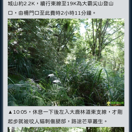
城山約2.2K，續行東線至19K為大霸尖山登山
口，由柵門口至此費時2小時11分鐘。
▲10:05，休息一下後左入大鹿林道東支線，才剛
起步就被咬人貓刺傷腿部，路途芒草叢生。