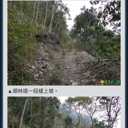
▲順林道一段緩上坡。