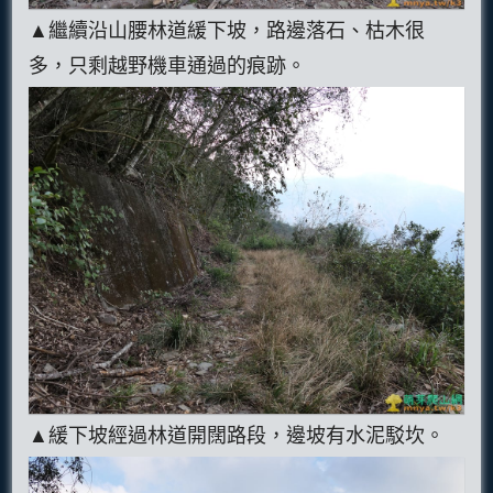
▲繼續沿山腰林道緩下坡，路邊落石、枯木很
多，只剩越野機車通過的痕跡。
▲緩下坡經過林道開闊路段，邊坡有水泥駁坎。