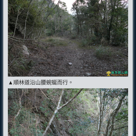
▲順林道沿山腰蜿蜒而行。