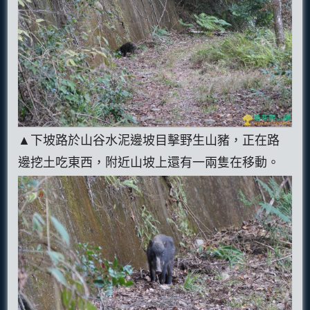
▲下坡路於山谷水泥邊坡目擊野生山豬，正在路
邊挖土吃東西，附近山坡上還有一兩隻在移動。