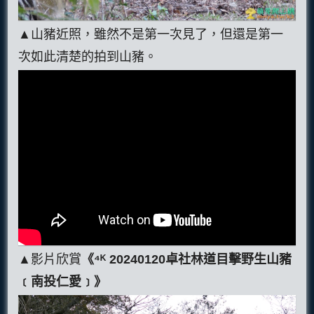
▲山豬近照，雖然不是第一次見了，但還是第一
次如此清楚的拍到山豬。
▲影片欣賞
《⁴ᴷ 20240120卓社林道目擊野生山豬
﹝南投仁愛﹞》