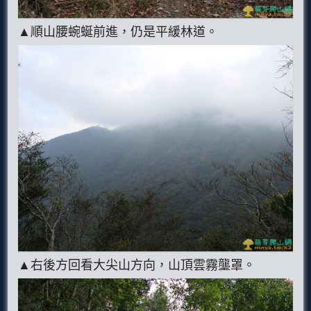
▲順山腰蜿蜒前進，仍是平緩林道。
▲右後方回看大尖山方向，山頂雲霧壟罩。