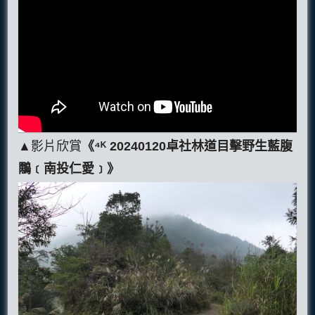
▲影片欣賞
《⁴ᴷ 20240120卓社林道目擊野生藍腹
鷴﹝南投仁愛﹞》