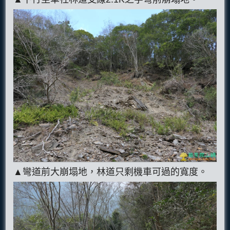
▲彎道前大崩塌地，林道只剩機車可過的寬度。