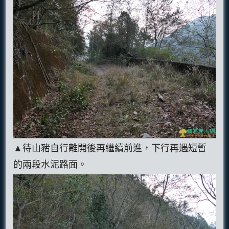
▲待山豬自行離開後再繼續前進，下行再遇短暫
的兩段水泥路面。