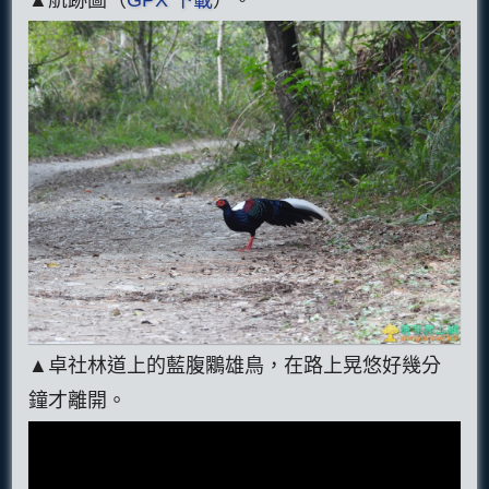
▲卓社林道上的藍腹鷴雄鳥，在路上晃悠好幾分
鐘才離開。