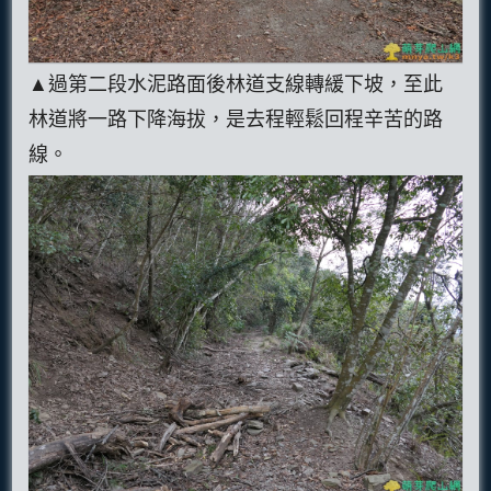
▲過第二段水泥路面後林道支線轉緩下坡，至此
林道將一路下降海拔，是去程輕鬆回程辛苦的路
線。