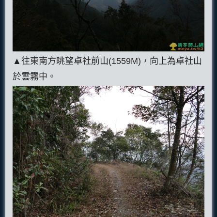
▲往東南方眺望卓社前山(1559M)，向上為卓社山
於雲霧中。