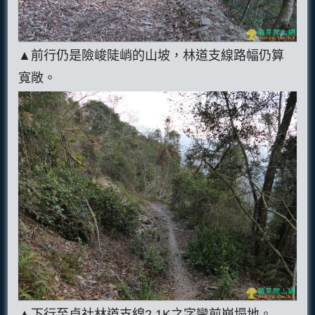
▲前行仍是險峻陡峭的山坡，林道支線路幅仍算
寬敞。
▲下行至卓社林道支線2.1K之字彎前崩塌地。