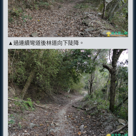
▲過連續彎道後林道向下陡降。