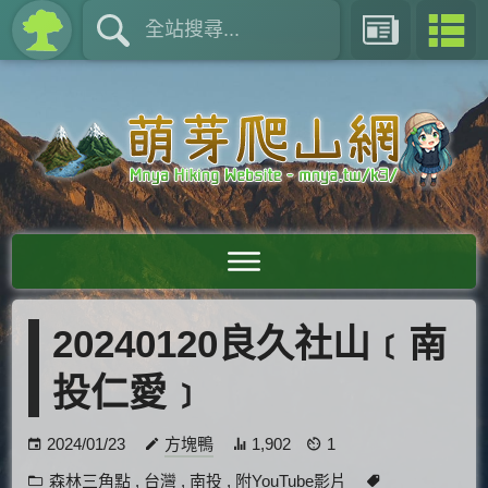
20240120良久社山﹝南
投仁愛﹞
2024/01/23
方塊鴨
1,902
1
森林三角點
,
台灣
,
南投
,
附YouTube影片