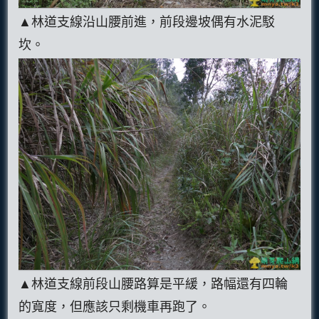
▲林道支線沿山腰前進，前段邊坡偶有水泥駁
坎。
▲林道支線前段山腰路算是平緩，路幅還有四輪
的寬度，但應該只剩機車再跑了。