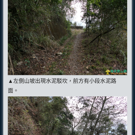
▲左側山坡出現水泥駁坎，前方有小段水泥路
面。