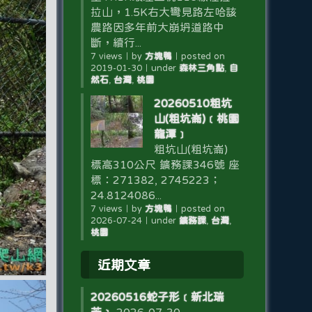
拉山，1.5K右大彎見路左哈該
農路因多年前大崩坍道路中
斷，續行...
7 views
｜
by
方塊鴨
｜
posted on
2019-01-30
｜
under
森林三角點
,
自
然石
,
台灣
,
桃園
20260510粗坑
山(粗坑崙)﹝桃園
龍潭﹞
粗坑山(粗坑崙)
標高310公尺 鑛務課346號 座
標：271382, 2745223；
24.8124086...
7 views
｜
by
方塊鴨
｜
posted on
2026-07-24
｜
under
鑛務課
,
台灣
,
桃園
近期文章
20260516蛇子形﹝新北瑞