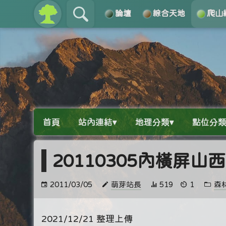
論壇
綜合天地
爬山
關於
導覽
首頁
站內連結▾
地理分類▾
點位分類
20110305內橫屏
2011/03/05
萌芽站長
519
1
森
2021/12/21 整理上傳