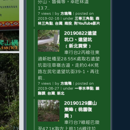
分山、魯倫等，卓社林道
13.7...
7 views
｜
by
方塊鴨
｜
posted on
2019-02-18
｜
under
三等三角點
,
森
林三角點
,
台灣
,
南投
,
附YouTube影片
20190822遠望
坑口、遠望坑
﹝新北貢寮﹞
車行台2丙線往東
過新社橋至28.55K處取右遠望
坑街往草嶺古道，走約0.4K見
路左民宅遠望坑街39-1，再往
前...
7 views
｜
by
方塊鴨
｜
posted on
2019-08-27
｜
under
一等水準點
,
鑛
務課
,
台灣
,
新北
20190129鷹山
東峰﹝桃園復
興﹞
車行台7線經巴陵
至47.1K取左上桃116線往拉