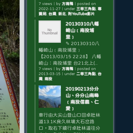
7 views
｜
by
方塊鴨
｜
posted on
2022-11-27
｜
under
三等三角點
,
專
賣局
,
台灣
,
新北
,
附YouTube影片
20130310八幡
崎山﹝南投埔
里﹞
✎ 20130310八
幡崎山﹝南投埔里﹞
【2013/03/15 22:28】 八幡
崎山：南投埔里 台21北上(...
7 views
｜
by
方塊鴨
｜
posted on
2013-03-15
｜
under
二等三角點
,
台
灣
,
南投
20190213分分
山、分分山南峰
﹝南投信義、仁
愛﹞
車行由大尖山登山口回卓社林
道13.1K良久林場大石岔路
口，取右下續行卓社林道往分