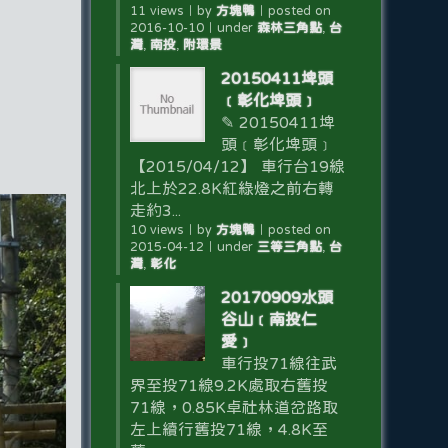
11 views
｜
by
方塊鴨
｜
posted on
2016-10-10
｜
under
森林三角點
,
台
灣
,
南投
,
附環景
20150411埤頭
﹝彰化埤頭﹞
✎ 20150411埤
頭﹝彰化埤頭﹞
【2015/04/12】 車行台19線
北上於22.8K紅綠燈之前右轉
走約3...
10 views
｜
by
方塊鴨
｜
posted on
2015-04-12
｜
under
三等三角點
,
台
灣
,
彰化
20170909水頭
谷山﹝南投仁
愛﹞
車行投71線往武
界至投71線9.2K處取右舊投
71線，0.85K卓社林道岔路取
左上續行舊投71線，4.8K至