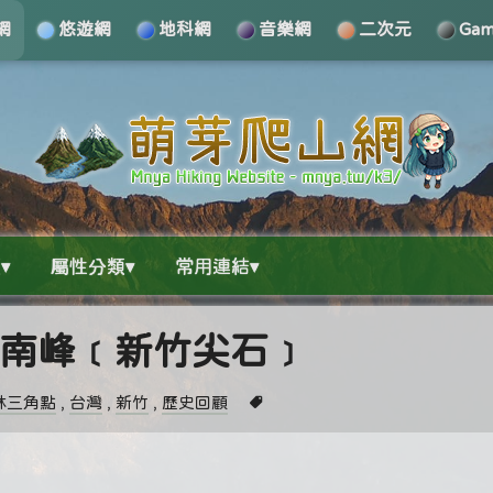
網
悠遊網
地科網
音樂網
二次元
Ga
▾
屬性分類▾
常用連結▾
山西南峰﹝新竹尖石﹞
林三角點
,
台灣
,
新竹
,
歷史回顧