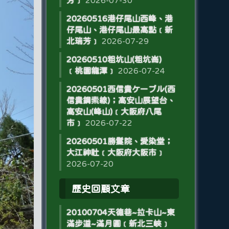
芳﹞
2026-07-30
20260516港仔尾山西峰、港
仔尾山、港仔尾山最高點﹝新
北瑞芳﹞
2026-07-29
20260510粗坑山(粗坑崙)
﹝桃園龍潭﹞
2026-07-24
20260501西信貴ケーブル(西
信貴鋼索線)；高安山展望台、
高安山(峰山)﹝大阪府八尾
市﹞
2026-07-22
20260501勝鬘院、愛染堂；
大江神社﹝大阪府大阪市﹞
2026-07-20
歷史回顧文章
20100704天德巷~拉卡山~東
滿步道~滿月圓﹝新北三峽﹞