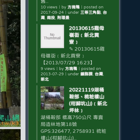
舊...
10 views
｜
by
方塊鴨
｜
posted on
2017-09-24
｜
under
三等三角點
,
台
灣
,
南投
,
附環景
20130615雞母
嶺街﹝新北貢
寮﹞
✎ 20130615雞
母嶺街﹝新北貢寮﹞
【2013/07/29 16:23】
9 views
｜
by
方塊鴨
｜
posted on
2013-07-29
｜
under
鑛務課
,
台灣
,
新北
20221119湖桶
鞍部、梳粧樓山
(柑腳坑山)﹝新北
坪林﹞
湖桶鞍部 標高750公尺 專賣
局造林地第18號
GPS:326477, 2758931 梳粧
樓山(柑腳坑山)...